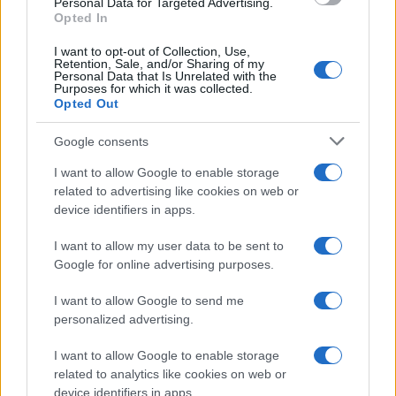
Personal Data for Targeted Advertising.
Opted In
Continua a leggere
I want to opt-out of Collection, Use,
Retention, Sale, and/or Sharing of my
Personal Data that Is Unrelated with the
NEWS E ATTUALITÀ
Purposes for which it was collected.
Opted Out
Google consents
I want to allow Google to enable storage
related to advertising like cookies on web or
device identifiers in apps.
I want to allow my user data to be sent to
Google for online advertising purposes.
I want to allow Google to send me
personalized advertising.
ICA Milano presenta mostre, concerti e letture per
l’autunno 2026
I want to allow Google to enable storage
Matteo Pellegrino · 6 Ago 2026
related to analytics like cookies on web or
device identifiers in apps.