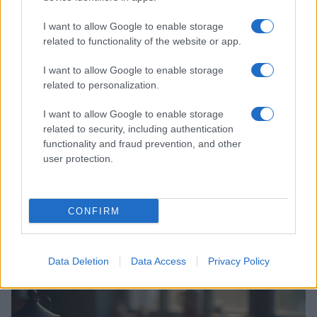
NEWS E ATTUALITÀ
I want to allow Google to enable storage
related to functionality of the website or app.
I want to allow Google to enable storage
related to personalization.
I want to allow Google to enable storage
related to security, including authentication
functionality and fraud prevention, and other
user protection.
Codacons denuncia: i problemi che affliggono la Sicilia
CONFIRM
tra carburanti, spiagge e incendi
Matteo Pellegrino · 25 Lug 2026
Data Deletion
Data Access
Privacy Policy
NEWS E ATTUALITÀ