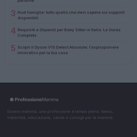
parlarne
3
Aiuti famiglie: tutto quello che devi sapere sui supporti
disponibili
4
Requisiti e Stipendi per Baby Sitter in Italia: La Guida
Completa
5
Scopri il Dyson V15 Detect Absolute: l’aspirapolvere
innovativo per la tua casa
Essere mamma, una professione a tempo pieno. News,
maternità, educazione, salute e consigli per le mamme.
SEZIONI