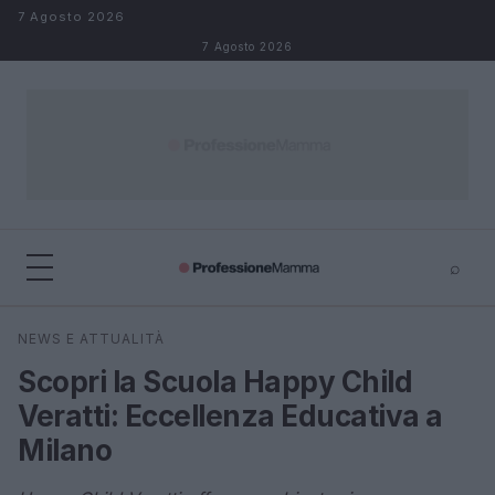
Salta al contenuto
7 Agosto 2026
7 Agosto 2026
⌕
×
⌕
NEWS E ATTUALITÀ
Cerca
Scopri la Scuola Happy Child
Veratti: Eccellenza Educativa a
Milano