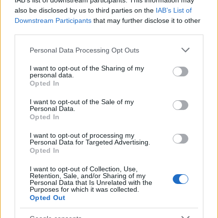
IAB’s list of downstream participants. This information may
also be disclosed by us to third parties on the
IAB’s List of
Downstream Participants
that may further disclose it to other
third parties.
Please note that this website/app uses one or more Google
Personal Data Processing Opt Outs
services and may gather and store information including but
not limited to your visit or usage behaviour. You may click to
I want to opt-out of the Sharing of my
personal data.
grant or deny consent to Google and its third-party tags to
Continua a leggere
Opted In
use your data for below specified purposes in below Google
consent section.
I want to opt-out of the Sale of my
NEWS E ATTUALITÀ
Personal Data.
Opted In
I want to opt-out of processing my
Personal Data for Targeted Advertising.
Opted In
I want to opt-out of Collection, Use,
Retention, Sale, and/or Sharing of my
Personal Data that Is Unrelated with the
Purposes for which it was collected.
Opted Out