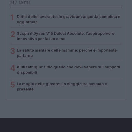
PIÙ LETTI
1
Diritti delle lavoratrici in gravidanza: guida completa e
aggiornata
2
Scopri il Dyson V15 Detect Absolute: l’aspirapolvere
innovativo per la tua casa
3
La salute mentale delle mamme: perché è importante
parlarne
4
Aiuti famiglie: tutto quello che devi sapere sui supporti
disponibili
5
La magia delle giostre: un viaggio tra passato e
presente