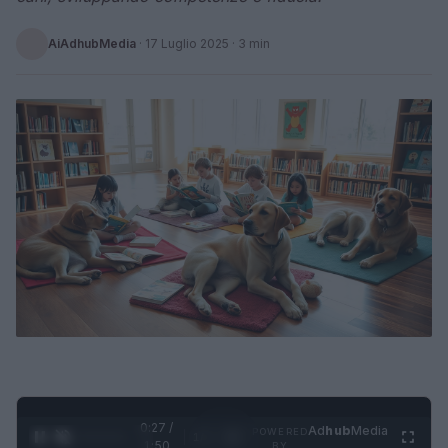
AiAdhubMedia
·
17 Luglio 2025
· 3 min
0:28 /
Ad
hub
Media
POWERED
1
/
4
1:50
BY