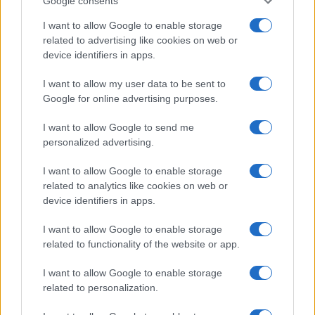
Google consents
I want to allow Google to enable storage
ICA Milano presenta mostre, concerti e letture per
related to advertising like cookies on web or
l’autunno 2026
device identifiers in apps.
Matteo Pellegrino · 6 Ago 2026
I want to allow my user data to be sent to
NEWS E ATTUALITÀ
Google for online advertising purposes.
I want to allow Google to send me
personalized advertising.
I want to allow Google to enable storage
related to analytics like cookies on web or
device identifiers in apps.
I want to allow Google to enable storage
related to functionality of the website or app.
I want to allow Google to enable storage
related to personalization.
Codacons denuncia: i problemi che affliggono la Sicilia
tra carburanti, spiagge e incendi