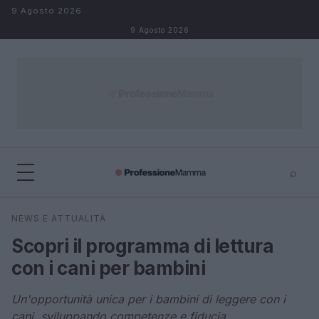
Salta al contenuto
9 Agosto 2026
9 Agosto 2026
⌕
×
⌕
NEWS E ATTUALITÀ
Cerca
Scopri il programma di lettura
con i cani per bambini
Un'opportunità unica per i bambini di leggere con i
cani, sviluppando competenze e fiducia.