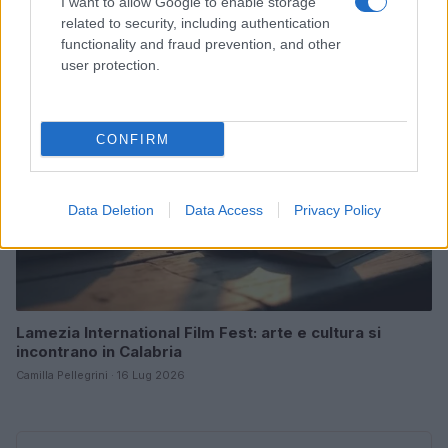
I want to allow Google to enable storage
Matteo Pellegrino · 25 Lug 2026
related to security, including authentication
functionality and fraud prevention, and other
NEWS E ATTUALITÀ
user protection.
CONFIRM
Data Deletion
Data Access
Privacy Policy
Lamezia International Film Fest: arte e cultura si
incontrano in Calabria
Camilla Pellegrini · 16 Lug 2026