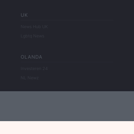
UK
News Hub UK
Lgbtq News
OLANDA
Investeren 24
NL Newz