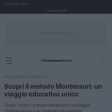
Salta al contenuto
6 Agosto 2026
6 Agosto 2026
⌕
×
⌕
EDUCAZIONE E CRESCITA
Cerca
Scopri il metodo Montessori: un
viaggio educativo unico
Scopri come il metodo Montessori incoraggia
l'indipendenza e la creatività nei bambini.