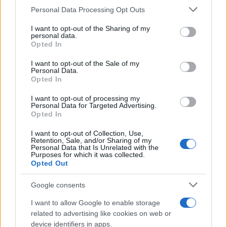
Please note that this website/app uses one or more Google
Personal Data Processing Opt Outs
services and may gather and store information including but
not limited to your visit or usage behaviour. You may click to
I want to opt-out of the Sharing of my
personal data.
grant or deny consent to Google and its third-party tags to
Opted In
use your data for below specified purposes in below Google
consent section.
I want to opt-out of the Sale of my
Personal Data.
Opted In
I want to opt-out of processing my
Personal Data for Targeted Advertising.
Opted In
I want to opt-out of Collection, Use,
Retention, Sale, and/or Sharing of my
Personal Data that Is Unrelated with the
Purposes for which it was collected.
Opted Out
Google consents
I want to allow Google to enable storage
related to advertising like cookies on web or
device identifiers in apps.