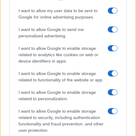
Continua a leggere
I want to allow my user data to be sent to
Google for online advertising purposes.
EDUCAZIONE E CRESCITA
I want to allow Google to send me
personalized advertising.
I want to allow Google to enable storage
related to analytics like cookies on web or
device identifiers in apps.
I want to allow Google to enable storage
related to functionality of the website or app.
I want to allow Google to enable storage
related to personalization.
Nuova legge provinciale pone il benessere scolastico
al centro del sistema educativo
I want to allow Google to enable storage
Roberto Capelli · 5 Ago 2026
related to security, including authentication
functionality and fraud prevention, and other
EDUCAZIONE E CRESCITA
user protection.