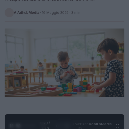
AiAdhubMedia
·
16 Maggio 2025
· 3 min
0:29 /
Ad
hub
Media
POWERED
1
/
4
1:20
BY