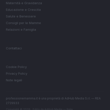
Maternità e Gravidanza
Educazione e Crescita
Salute e Benessere
Consigli per le Mamme
Relazioni e Famiglia
MAGAZINE
Contattaci
LEGALE
Cookie Policy
Privacy Policy
Note legali
professionemamma.it è una proprietà di AdHub Media S.r.l. — REA
2729933
Copyright © 2026 · Edito da AdHub Media — Italia