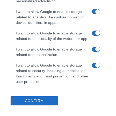
personalized advertising.
Codacons denuncia: i problemi che affliggono la Sicilia
tra carburanti, spiagge e incendi
I want to allow Google to enable storage
Matteo Pellegrino · 25 Lug 2026
related to analytics like cookies on web or
device identifiers in apps.
NEWS E ATTUALITÀ
I want to allow Google to enable storage
related to functionality of the website or app.
I want to allow Google to enable storage
related to personalization.
I want to allow Google to enable storage
related to security, including authentication
functionality and fraud prevention, and other
user protection.
Lamezia International Film Fest: arte e cultura si
CONFIRM
incontrano in Calabria
Camilla Pellegrini · 16 Lug 2026