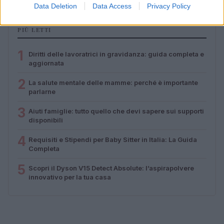
Data Deletion
Data Access
Privacy Policy
PIÙ LETTI
1
Diritti delle lavoratrici in gravidanza: guida completa e
aggiornata
2
La salute mentale delle mamme: perché è importante
parlarne
3
Aiuti famiglie: tutto quello che devi sapere sui supporti
disponibili
4
Requisiti e Stipendi per Baby Sitter in Italia: La Guida
Completa
5
Scopri il Dyson V15 Detect Absolute: l’aspirapolvere
innovativo per la tua casa