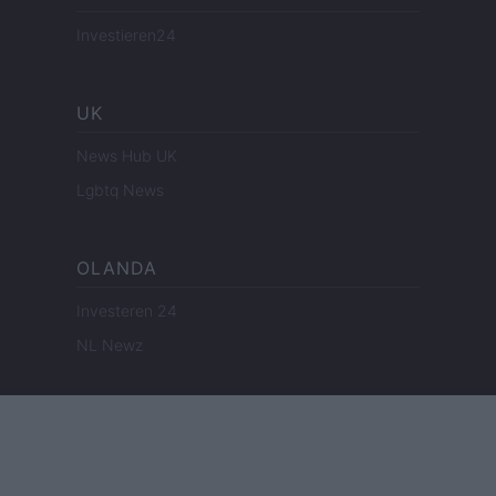
Investieren24
UK
News Hub UK
Lgbtq News
OLANDA
Investeren 24
NL Newz