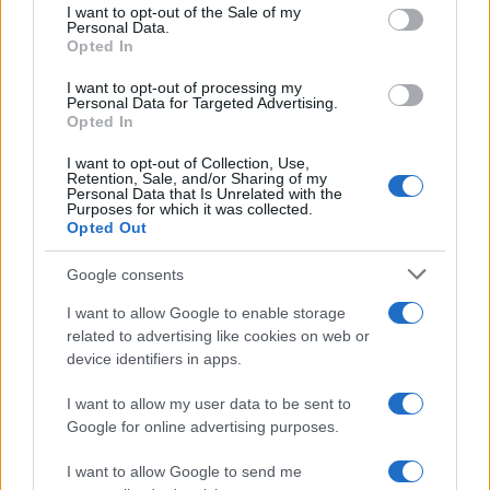
consent section.
I want to opt-out of the Sale of my
Personal Data.
Opted In
I want to opt-out of processing my
Personal Data for Targeted Advertising.
ICA Milano presenta mostre, concerti e letture per
Opted In
l’autunno 2026
Matteo Pellegrino · 6 Ago 2026
I want to opt-out of Collection, Use,
Retention, Sale, and/or Sharing of my
Personal Data that Is Unrelated with the
NEWS E ATTUALITÀ
Purposes for which it was collected.
Opted Out
Google consents
I want to allow Google to enable storage
related to advertising like cookies on web or
device identifiers in apps.
I want to allow my user data to be sent to
Google for online advertising purposes.
I want to allow Google to send me