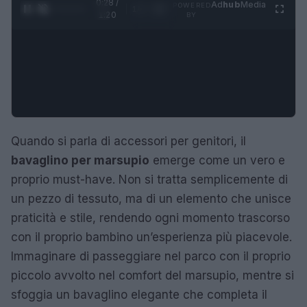
0:29 /
Ad
hub
Media
POWERED
1
/
4
1:20
BY
Quando si parla di accessori per genitori, il
bavaglino per marsupio
emerge come un vero e
proprio must-have. Non si tratta semplicemente di
un pezzo di tessuto, ma di un elemento che unisce
praticità e stile, rendendo ogni momento trascorso
con il proprio bambino un’esperienza più piacevole.
Immaginare di passeggiare nel parco con il proprio
piccolo avvolto nel comfort del marsupio, mentre si
sfoggia un bavaglino elegante che completa il