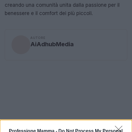
creando una comunità unita dalla passione per il
benessere e il comfort dei più piccoli.
AUTORE
AiAdhubMedia
Professione Mamma -
Do Not Process My Personal