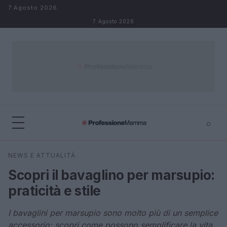
Salta al contenuto
7 Agosto 2026
7 Agosto 2026
⌕
×
⌕
NEWS E ATTUALITÀ
Cerca
Scopri il bavaglino per marsupio:
praticità e stile
I bavaglini per marsupio sono molto più di un semplice
accessorio: scopri come possono semplificare la vita