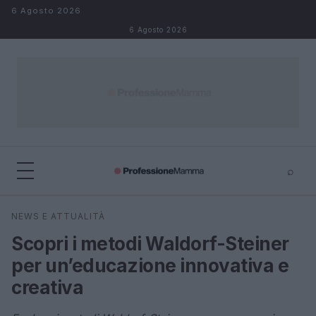
Salta al contenuto
6 Agosto 2026
6 Agosto 2026
⌕
×
⌕
NEWS E ATTUALITÀ
Cerca
Scopri i metodi Waldorf-Steiner
per un’educazione innovativa e
creativa