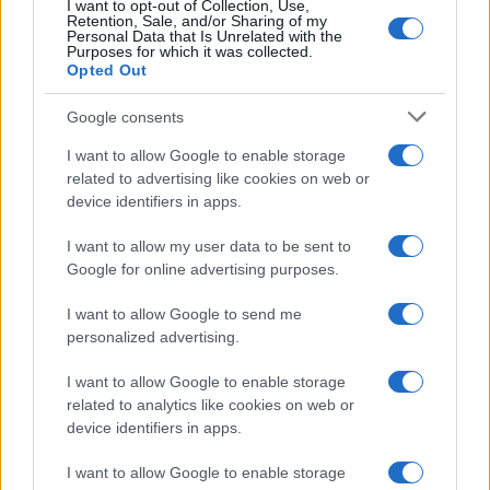
I want to opt-out of Collection, Use,
Retention, Sale, and/or Sharing of my
Personal Data that Is Unrelated with the
Purposes for which it was collected.
Opted Out
Google consents
I want to allow Google to enable storage
related to advertising like cookies on web or
Codacons denuncia: i problemi che affliggono la Sicilia
device identifiers in apps.
tra carburanti, spiagge e incendi
Matteo Pellegrino · 25 Lug 2026
I want to allow my user data to be sent to
Google for online advertising purposes.
NEWS E ATTUALITÀ
I want to allow Google to send me
personalized advertising.
I want to allow Google to enable storage
related to analytics like cookies on web or
device identifiers in apps.
I want to allow Google to enable storage