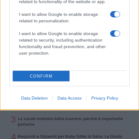
related to functionality of the website or app.
I want to allow Google to enable storage
related to personalization.
Lamezia International Film Fest: arte e cultura si
I want to allow Google to enable storage
incontrano in Calabria
related to security, including authentication
Camilla Pellegrini · 16 Lug 2026
functionality and fraud prevention, and other
user protection.
PIÙ LETTI
CONFIRM
1
Diritti delle lavoratrici in gravidanza: guida completa e
aggiornata
Data Deletion
Data Access
Privacy Policy
2
Aiuti famiglie: tutto quello che devi sapere sui supporti
disponibili
3
La salute mentale delle mamme: perché è importante
parlarne
4
Requisiti e Stipendi per Baby Sitter in Italia: La Guida