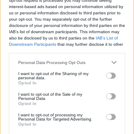
opt-out request is processed you may continue seeing
interest-based ads based on personal information utilized by
us or personal information disclosed to third parties prior to
your opt-out. You may separately opt-out of the further
disclosure of your personal information by third parties on the
IAB’s list of downstream participants. This information may
also be disclosed by us to third parties on the
IAB’s List of
Downstream Participants
that may further disclose it to other
third parties.
Please note that this website/app uses one or more Google
Personal Data Processing Opt Outs
services and may gather and store information including but
not limited to your visit or usage behaviour. You may click to
I want to opt-out of the Sharing of my
personal data.
ICA Milano presenta mostre, concerti e letture per
grant or deny consent to Google and its third-party tags to
Opted In
l’autunno 2026
use your data for below specified purposes in below Google
Matteo Pellegrino · 6 Ago 2026
consent section.
I want to opt-out of the Sale of my
Personal Data.
Opted In
NEWS E ATTUALITÀ
I want to opt-out of processing my
Personal Data for Targeted Advertising.
Opted In