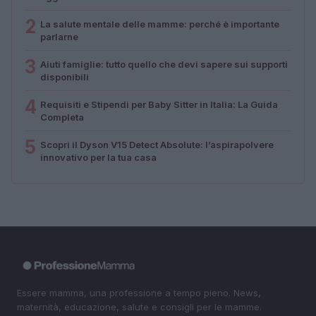
2
La salute mentale delle mamme: perché è importante
parlarne
3
Aiuti famiglie: tutto quello che devi sapere sui supporti
disponibili
4
Requisiti e Stipendi per Baby Sitter in Italia: La Guida
Completa
5
Scopri il Dyson V15 Detect Absolute: l’aspirapolvere
innovativo per la tua casa
Essere mamma, una professione a tempo pieno. News,
maternità, educazione, salute e consigli per le mamme.