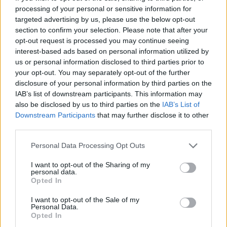
processing of your personal or sensitive information for
targeted advertising by us, please use the below opt-out
section to confirm your selection. Please note that after your
opt-out request is processed you may continue seeing
Continua a leggere
interest-based ads based on personal information utilized by
us or personal information disclosed to third parties prior to
NEWS E ATTUALITÀ
your opt-out. You may separately opt-out of the further
disclosure of your personal information by third parties on the
IAB’s list of downstream participants. This information may
also be disclosed by us to third parties on the
IAB’s List of
Downstream Participants
that may further disclose it to other
third parties.
Please note that this website/app uses one or more Google
Personal Data Processing Opt Outs
services and may gather and store information including but
not limited to your visit or usage behaviour. You may click to
I want to opt-out of the Sharing of my
personal data.
grant or deny consent to Google and its third-party tags to
Opted In
use your data for below specified purposes in below Google
consent section.
I want to opt-out of the Sale of my
Personal Data.
ICA Milano presenta mostre, concerti e letture per
Opted In
l’autunno 2026