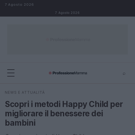
Salta al contenuto
7 Agosto 2026
7 Agosto 2026
⌕
×
⌕
NEWS E ATTUALITÀ
Cerca
Scopri i metodi Happy Child per
migliorare il benessere dei
bambini