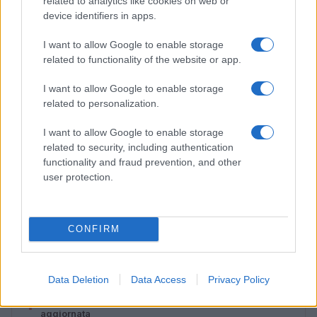
related to analytics like cookies on web or
device identifiers in apps.
I want to allow Google to enable storage
related to functionality of the website or app.
I want to allow Google to enable storage
related to personalization.
I want to allow Google to enable storage
related to security, including authentication
functionality and fraud prevention, and other
user protection.
Lamezia International Film Fest: arte e cultura si
incontrano in Calabria
Camilla Pellegrini · 16 Lug 2026
CONFIRM
PIÙ LETTI
Data Deletion
Data Access
Privacy Policy
1
Diritti delle lavoratrici in gravidanza: guida completa e
aggiornata