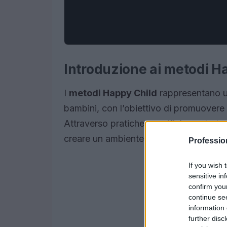
Introduzione ai metodi H
I
metodi Happy Child
rappresentano un
bambini, con l’obiettivo di promuovere 
Attraverso pratiche specifiche e strate
creare un ambiente favorevole alla cresci
Professi
If you wish 
sensitive in
confirm you
continue se
information 
further disc