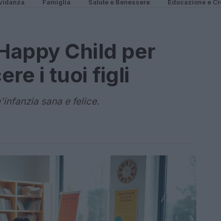
vidanza
Famiglia
Salute e Benessere
Educazione e Cr
 Happy Child per
e i tuoi figli
infanzia sana e felice.