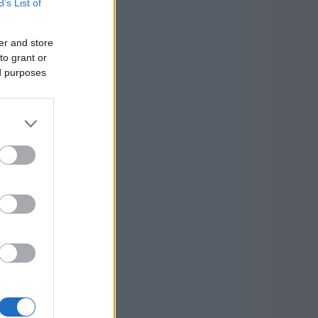
B’s List of
er and store
to grant or
ed purposes