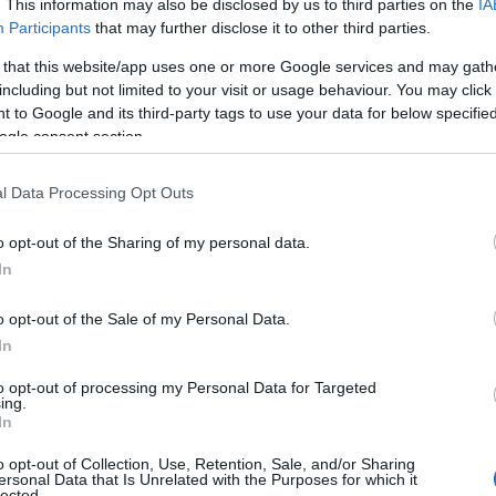
. This information may also be disclosed by us to third parties on the
IA
Participants
that may further disclose it to other third parties.
 that this website/app uses one or more Google services and may gath
including but not limited to your visit or usage behaviour. You may click 
 to Google and its third-party tags to use your data for below specifi
ogle consent section.
l Data Processing Opt Outs
o opt-out of the Sharing of my personal data.
In
i metodi Happy Child
o opt-out of the Sale of my Personal Data.
o alcuni principi chiave:
In
to opt-out of processing my Personal Data for Targeted
dei bambini è fondamentale.
ing.
 il dialogo tra genitori e figli.
In
: il gioco riveste un ruolo essenziale
o opt-out of Collection, Use, Retention, Sale, and/or Sharing
ersonal Data that Is Unrelated with the Purposes for which it
lected.