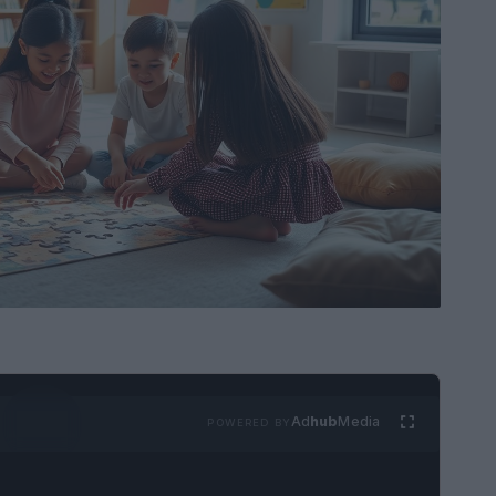
Ad
hub
Media
POWERED BY