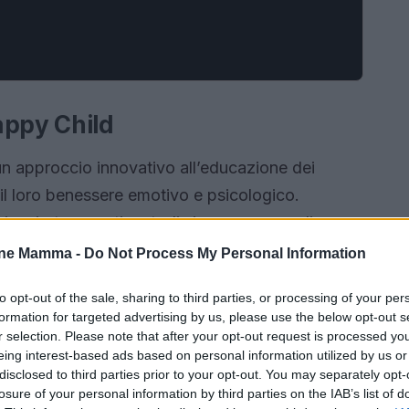
appy Child
 approccio innovativo all’educazione dei
il loro benessere emotivo e psicologico.
gie mirate, questi metodi si propongono di
ta e alla felicità dei più piccoli.
one Mamma -
Do Not Process My Personal Information
to opt-out of the sale, sharing to third parties, or processing of your per
formation for targeted advertising by us, please use the below opt-out s
r selection. Please note that after your opt-out request is processed y
eing interest-based ads based on personal information utilized by us or
disclosed to third parties prior to your opt-out. You may separately opt-
losure of your personal information by third parties on the IAB’s list of