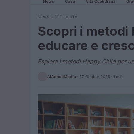
News
Casa
Vita Quotidiana
Gra
NEWS E ATTUALITÀ
Scopri i metodi
educare e crescer
Esplora i metodi Happy Child per un'
AiAdhubMedia
·
27 Ottobre 2025
· 1 min