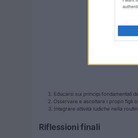
authenti
Educarsi sui principi fondamentali de
Osservare e ascoltare i propri figli 
Integrare attività ludiche nella routi
Riflessioni finali