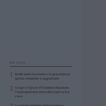
PIÙ LETTI
1
Diritti delle lavoratrici in gravidanza:
guida completa e aggiornata
2
Scopri il Dyson V15 Detect Absolute:
l’aspirapolvere innovativo per la tua
casa
La salute mentale delle mamme: