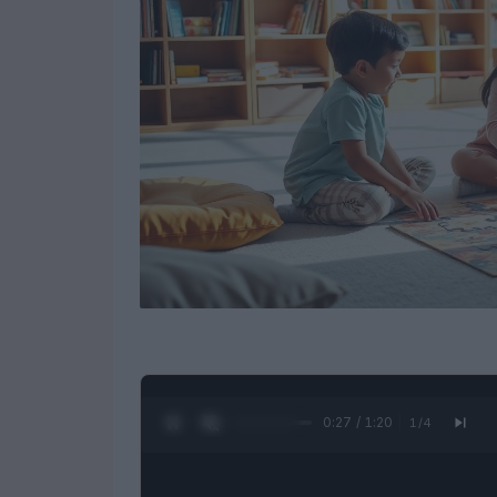
0:28 / 1:20
1
/
4