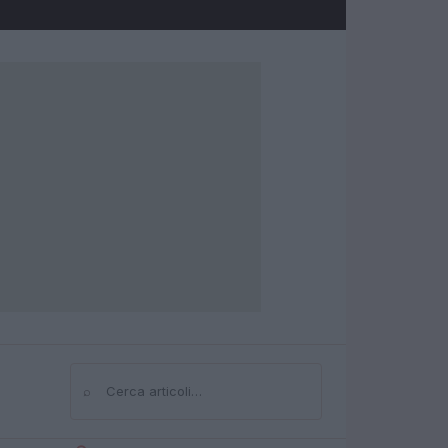
⌕
Cerca