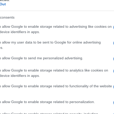
Out
y Child
consents
d
comporta numerosi vantaggi, tra cui:
o allow Google to enable storage related to advertising like cookies on
evice identifiers in apps.
i bambini.
re-figlio
.
o allow my user data to be sent to Google for online advertising
ereno
e stimolante.
s.
to allow Google to send me personalized advertising.
odi Happy Child
o allow Google to enable storage related to analytics like cookies on
 Child, i genitori possono seguire alcuni semplici
evice identifiers in apps.
o allow Google to enable storage related to functionality of the website
o allow Google to enable storage related to personalization.
o allow Google to enable storage related to security, including