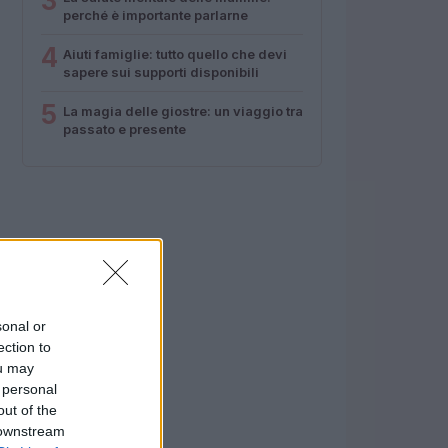
3
perché è importante parlarne
4
Aiuti famiglie: tutto quello che devi
sapere sui supporti disponibili
5
La magia delle giostre: un viaggio tra
passato e presente
sonal or
ection to
ou may
 personal
out of the
 downstream