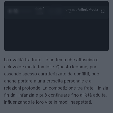
0:29 /
Ad
hub
Media
POWERED
1
/
4
1:23
BY
La rivalità tra fratelli è un tema che affascina e
coinvolge molte famiglie. Questo legame, pur
essendo spesso caratterizzato da conflitti, può
anche portare a una crescita personale e a
relazioni profonde. La competizione tra fratelli inizia
fin dall’infanzia e può continuare fino all’età adulta,
influenzando le loro vite in modi inaspettati.