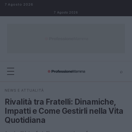
Salta al contenuto
7 Agosto 2026
7 Agosto 2026
⌕
×
⌕
NEWS E ATTUALITÀ
Cerca
Rivalità tra Fratelli: Dinamiche,
Impatti e Come Gestirli nella Vita
Quotidiana