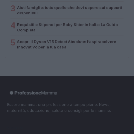
3
Aiuti famiglie: tutto quello che devi sapere sui supporti
disponibili
4
Requisiti e Stipendi per Baby Sitter in Italia: La Guida
Completa
5
Scopri il Dyson V15 Detect Absolute: l’aspirapolvere
innovativo per la tua casa
Essere mamma, una professione a tempo pieno. News,
maternità, educazione, salute e consigli per le mamme.
SEZIONI