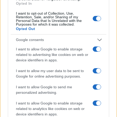
Opted In
Continua a leggere
I want to opt-out of Collection, Use,
Retention, Sale, and/or Sharing of my
NEWS E ATTUALITÀ
Personal Data that Is Unrelated with the
Purposes for which it was collected.
Opted Out
Google consents
I want to allow Google to enable storage
related to advertising like cookies on web or
device identifiers in apps.
I want to allow my user data to be sent to
Google for online advertising purposes.
I want to allow Google to send me
ICA Milano presenta mostre, concerti e letture per
personalized advertising.
l’autunno 2026
I want to allow Google to enable storage
Matteo Pellegrino · 6 Ago 2026
related to analytics like cookies on web or
device identifiers in apps.
NEWS E ATTUALITÀ