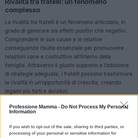
Rivalità tra fratelli: un fenomeno
complesso
La rivalità tra fratelli è un fenomeno articolato, in
grado di generare sia effetti positivi che negativi.
Comprendere le sue cause e le relative
conseguenze risulta essenziale per promuovere
relazioni sane e costruttive all’interno della
famiglia. Attraverso il giusto supporto e l’adozione
di strategie adeguate, i fratelli possono trasformare
la rivalità in un’opportunità di crescita, creando
legami più forti e duraturi.
Professione Mamma -
Do Not Process My Personal
Information
AUTORE
AiAdhubMedia
If you wish to opt-out of the sale, sharing to third parties, or
processing of your personal or sensitive information for