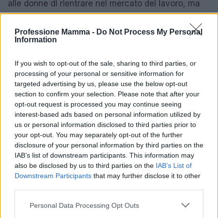
alle donne di rientrare nel mercato del lavoro, ma
anche fornire supporti adeguati affinché possano
proseguire la loro carriera anche dopo essere
Professione Mamma -
Do Not Process My Personal
Information
diventate madri.
If you wish to opt-out of the sale, sharing to third parties, or
In questo contesto, La Luna del Grano, una startup
processing of your personal or sensitive information for
innovativa, propone soluzioni e servizi nell’ambito
targeted advertising by us, please use the below opt-out
del
welfare aziendale
, supportando le aziende
section to confirm your selection. Please note that after your
opt-out request is processed you may continue seeing
nell’offrire politiche di maternità e paternità più
interest-based ads based on personal information utilized by
inclusive.
us or personal information disclosed to third parties prior to
your opt-out. You may separately opt-out of the further
Secondo un rapporto dell’Istituto Nazionale per
disclosure of your personal information by third parties on the
IAB’s list of downstream participants. This information may
l’Analisi delle Politiche Pubbliche (INAPP), il
39,6%
also be disclosed by us to third parties on the
IAB’s List of
delle donne senza figli tra i 18 e i 49 anni considera
Downstream Participants
that may further disclose it to other
la maternità un ostacolo significativo per la
third parties.
permanenza o l’ingresso nel mondo lavorativo.
Please note that this website/app uses one or more Google
Personal Data Processing Opt Outs
Questa percezione si acuisce tra le più giovani: il
services and may gather and store information including but