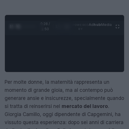
0:29 /
Ad
hub
Media
POWERED
1
/
4
1:50
BY
Per molte donne, la maternità rappresenta un
momento di grande gioia, ma al contempo può
generare ansie e insicurezze, specialmente quando
si tratta di reinserirsi nel
mercato del lavoro
.
Giorgia Camillo, oggi dipendente di Capgemini, ha
vissuto questa esperienza: dopo sei anni di carriera