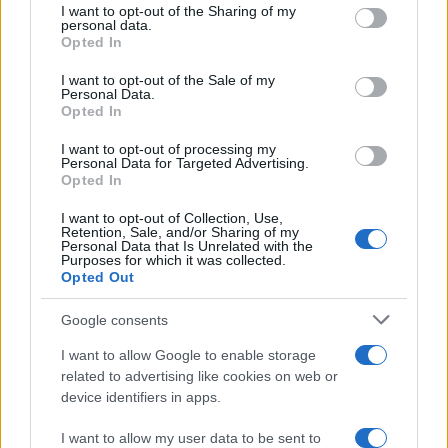
not limited to your visit or usage behaviour. You may click to
I want to opt-out of the Sharing of my
50%
delle donne di età compresa tra i 18 e i 24
personal data.
grant or deny consent to Google and its third-party tags to
anni ritiene che diventare madri possa essere un
Opted In
use your data for below specified purposes in below Google
handicap nella propria carriera. I dati
consent section.
I want to opt-out of the Sale of my
Personal Data.
dell’Ispettorato Nazionale del Lavoro confermano
Opted In
ulteriormente questa tendenza, rivelando che nel
I want to opt-out of processing my
2025 il
70%
delle risoluzioni consensuali
Personal Data for Targeted Advertising.
Opted In
riguardava donne.0
I want to opt-out of Collection, Use,
Retention, Sale, and/or Sharing of my
Personal Data that Is Unrelated with the
Purposes for which it was collected.
AUTORE
Opted Out
AiAdhubMedia
Google consents
I want to allow Google to enable storage
related to advertising like cookies on web or
device identifiers in apps.
I want to allow my user data to be sent to