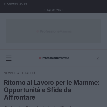
Salta al contenuto
6 Agosto 2026
6 Agosto 2026
⌕
×
⌕
NEWS E ATTUALITÀ
Cerca
Ritorno al Lavoro per le Mamme:
Opportunità e Sfide da
Affrontare