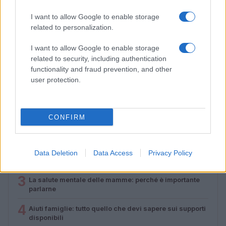
I want to allow Google to enable storage
related to personalization.
I want to allow Google to enable storage
related to security, including authentication
Lamezia International Film Fest: arte e cultura si
incontrano in Calabria
functionality and fraud prevention, and other
user protection.
Camilla Pellegrini · 16 Lug 2026
PIÙ LETTI
CONFIRM
1
Diritti delle lavoratrici in gravidanza: guida completa e
aggiornata
2
Scopri il Dyson V15 Detect Absolute: l’aspirapolvere
Data Deletion
Data Access
Privacy Policy
innovativo per la tua casa
3
La salute mentale delle mamme: perché è importante
parlarne
4
Aiuti famiglie: tutto quello che devi sapere sui supporti
disponibili