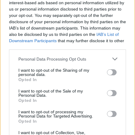
NEWS E ATTUALITÀ
interest-based ads based on personal information utilized by
us or personal information disclosed to third parties prior to
your opt-out. You may separately opt-out of the further
disclosure of your personal information by third parties on the
IAB’s list of downstream participants. This information may
also be disclosed by us to third parties on the
IAB’s List of
Downstream Participants
that may further disclose it to other
third parties.
Please note that this website/app uses one or more Google
Personal Data Processing Opt Outs
services and may gather and store information including but
not limited to your visit or usage behaviour. You may click to
I want to opt-out of the Sharing of my
personal data.
grant or deny consent to Google and its third-party tags to
Opted In
use your data for below specified purposes in below Google
ICA Milano presenta mostre, concerti e letture per
consent section.
l’autunno 2026
I want to opt-out of the Sale of my
Personal Data.
Matteo Pellegrino · 6 Ago 2026
Opted In
I want to opt-out of processing my
NEWS E ATTUALITÀ
Personal Data for Targeted Advertising.
Opted In
I want to opt-out of Collection, Use,