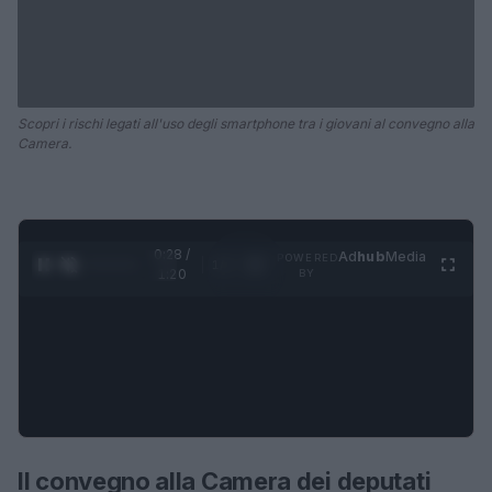
Scopri i rischi legati all'uso degli smartphone tra i giovani al convegno alla
Camera.
0:29 /
Ad
hub
Media
POWERED
1
/
4
1:20
BY
Il convegno alla Camera dei deputati