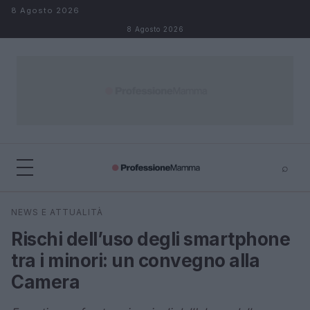
Salta al contenuto
8 Agosto 2026
8 Agosto 2026
⌕
×
⌕
NEWS E ATTUALITÀ
Cerca
Rischi dell’uso degli smartphone
tra i minori: un convegno alla
Camera