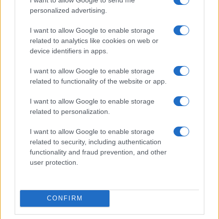
personalized advertising.
Codacons denuncia: i problemi che affliggono la Sicilia
I want to allow Google to enable storage
tra carburanti, spiagge e incendi
related to analytics like cookies on web or
Matteo Pellegrino · 25 Lug 2026
device identifiers in apps.
NEWS E ATTUALITÀ
I want to allow Google to enable storage
related to functionality of the website or app.
I want to allow Google to enable storage
related to personalization.
I want to allow Google to enable storage
related to security, including authentication
functionality and fraud prevention, and other
user protection.
CONFIRM
Lamezia International Film Fest: arte e cultura si
incontrano in Calabria