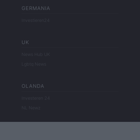
GERMANIA
Investieren24
UK
News Hub UK
Lgbtq News
OLANDA
Investeren 24
NL Newz