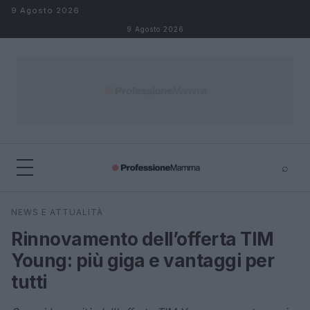
Salta al contenuto
9 Agosto 2026
9 Agosto 2026
⌕
×
⌕
NEWS E ATTUALITÀ
Cerca
Rinnovamento dell’offerta TIM
Young: più giga e vantaggi per
tutti