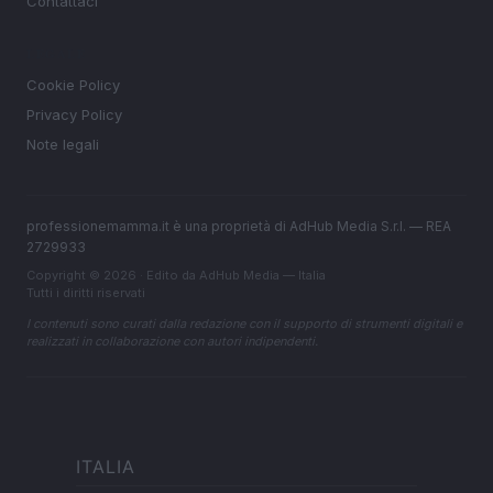
Contattaci
LEGALE
Cookie Policy
Privacy Policy
Note legali
professionemamma.it è una proprietà di AdHub Media S.r.l. — REA
2729933
Copyright © 2026 · Edito da AdHub Media — Italia
Tutti i diritti riservati
I contenuti sono curati dalla redazione con il supporto di strumenti digitali e
realizzati in collaborazione con autori indipendenti.
ITALIA