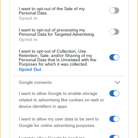
use your data for below specified purposes in below Google
consent section.
I want to opt-out of the Sale of my
Personal Data.
Opted In
I want to opt-out of processing my
Personal Data for Targeted Advertising.
Opted In
ICA Milano presenta mostre, concerti e letture per
l’autunno 2026
I want to opt-out of Collection, Use,
Matteo Pellegrino · 6 Ago 2026
Retention, Sale, and/or Sharing of my
Personal Data that Is Unrelated with the
Purposes for which it was collected.
NEWS E ATTUALITÀ
Opted Out
Google consents
I want to allow Google to enable storage
related to advertising like cookies on web or
device identifiers in apps.
I want to allow my user data to be sent to
Google for online advertising purposes.
I want to allow Google to send me