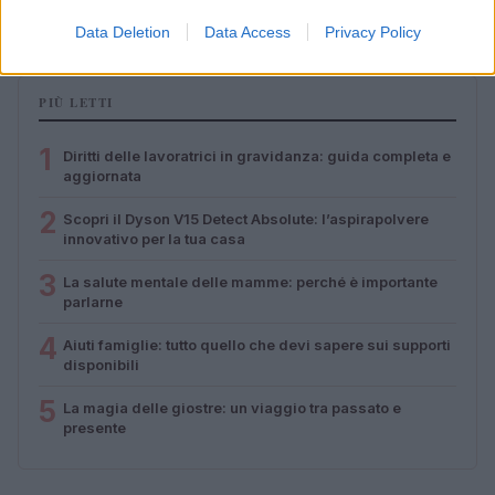
Camilla Pellegrini · 16 Lug 2026
Data Deletion
Data Access
Privacy Policy
PIÙ LETTI
1
Diritti delle lavoratrici in gravidanza: guida completa e
aggiornata
2
Scopri il Dyson V15 Detect Absolute: l’aspirapolvere
innovativo per la tua casa
3
La salute mentale delle mamme: perché è importante
parlarne
4
Aiuti famiglie: tutto quello che devi sapere sui supporti
disponibili
5
La magia delle giostre: un viaggio tra passato e
presente