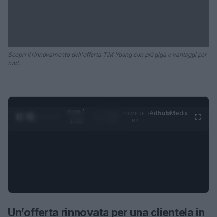
Scopri il rinnovamento dell'offerta TIM Young con più giga e vantaggi per
tutti.
0:29 /
Ad
hub
Media
POWERED
1
/
4
1:23
BY
Un’offerta rinnovata per una clientela in