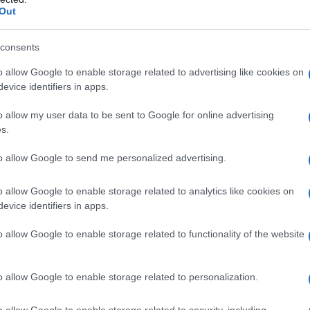
Out
rr
destinati alla sanità.
consents
o e le posizioni politiche
o allow Google to enable storage related to advertising like cookies on
evice identifiers in apps.
 della Salute con i tecnici regionali, prevedeva
nzione tradizionale con un canale di assunzione
o allow my user data to be sent to Google for online advertising
s.
r alcuni medici, da impiegare nelle Case di
essario garantire aperture prolungate sette
to allow Google to send me personalized advertising.
iorno. Sebbene le Regioni avessero espresso
o allow Google to enable storage related to analytics like cookies on
rso delle ultime settimane sono emerse frizioni
evice identifiers in apps.
o allow Google to enable storage related to functionality of the website
ma a manifestare dubbi sarebbe stata la premier,
lio dei ministri ha sollevato perplessità rispetto
o allow Google to enable storage related to personalization.
Fratelli d’Italia hanno mostrato riserve pubbliche
o allow Google to enable storage related to security, including