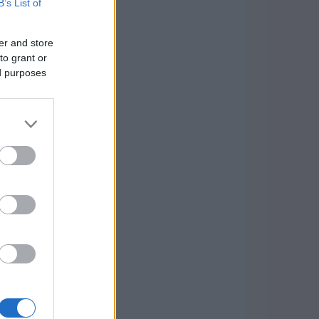
B’s List of
er and store
to grant or
ed purposes