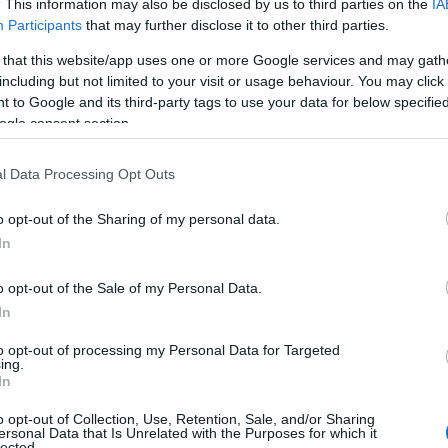
. This information may also be disclosed by us to third parties on the
IA
Participants
that may further disclose it to other third parties.
 that this website/app uses one or more Google services and may gath
including but not limited to your visit or usage behaviour. You may click 
 to Google and its third-party tags to use your data for below specifi
ogle consent section.
l Data Processing Opt Outs
o opt-out of the Sharing of my personal data.
In
o opt-out of the Sale of my Personal Data.
In
to opt-out of processing my Personal Data for Targeted
 con le Regioni, la proposta ha incontrato
ing.
In
zione netta della categoria medica, spingendo
 al vaglio. Il rischio immediato è che le
o opt-out of Collection, Use, Retention, Sale, and/or Sharing
ersonal Data that Is Unrelated with the Purposes for which it
rano senza organico adeguato, esponendo il
lected.