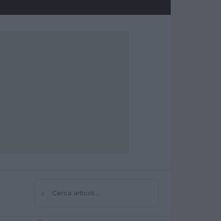
⌕
Cerca