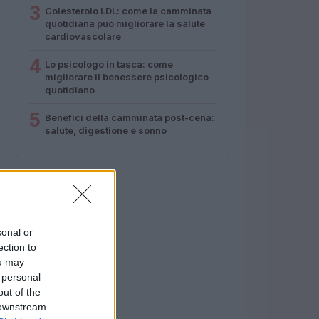
3
Colesterolo LDL: come la camminata
quotidiana può migliorare la salute
cardiovascolare
4
Lo psicologo in tasca: come
migliorare il benessere psicologico
quotidiano
5
Benefici della camminata post-cena:
salute, digestione e sonno
sonal or
ection to
ou may
 personal
out of the
 downstream