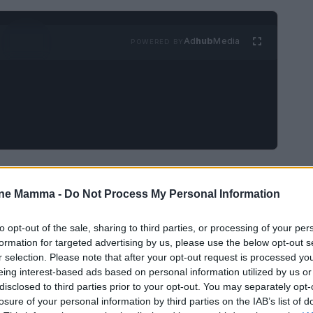
Ad
hub
Media
POWERED BY
il decreto predisposto per riorganizzare la
one Mamma -
Do Not Process My Personal Information
ura delle
Case di comunità
previste dal
Pnrr
.
nale di assunzione per integrare il personale
to opt-out of the sale, sharing to third parties, or processing of your per
ali: una misura che avrebbe inciso su ruolo e
formation for targeted advertising by us, please use the below opt-out s
r selection. Please note that after your opt-out request is processed y
eing interest-based ads based on personal information utilized by us or
disclosed to third parties prior to your opt-out. You may separately opt-
losure of your personal information by third parties on the IAB’s list of