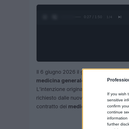
0:28 / 1:50
1
/
4
Il 6 giugno 2026 il governo ha sospeso 
Professi
medicina generale
in vista dell’apert
L’intenzione originaria era creare un ca
If you wish 
richiesto dalle nuove strutture territori
sensitive in
contratto dei
medici di
famiglia
.
confirm you
continue se
information 
further disc