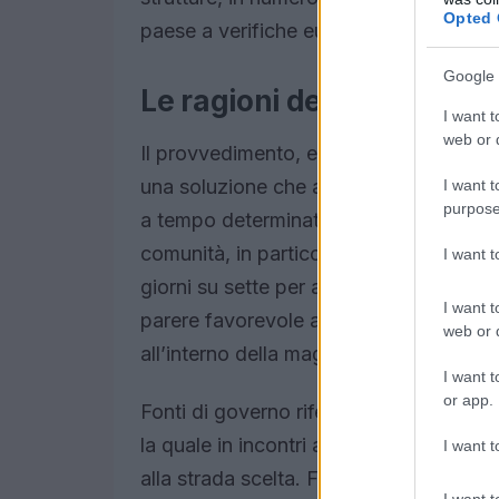
Opted 
paese a verifiche europee sui
fondi Pn
Google 
Le ragioni del congelament
I want t
web or d
Il provvedimento, elaborato dal ministro
una soluzione che affiancasse la conve
I want t
purpose
a tempo determinato o indeterminato pe
comunità, in particolare dove fosse nec
I want 
giorni su sette per almeno 12 ore al g
I want t
parere favorevole all’unanimità, nel co
web or d
all’interno della maggioranza.
I want t
or app.
Fonti di governo riferiscono che la pri
la quale in incontri a margine del Consig
I want t
alla strada scelta. Forza Italia, Lega e 
I want t