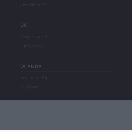
Investieren24
UK
News Hub UK
Lgbtq News
OLANDA
Investeren 24
NL Newz