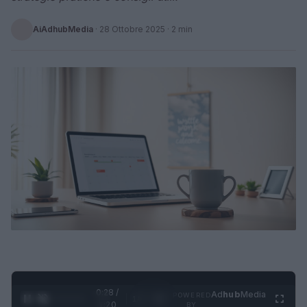
AiAdhubMedia
·
28 Ottobre 2025
· 2 min
0:29 /
Ad
hub
Media
POWERED
1
/
4
1:20
BY