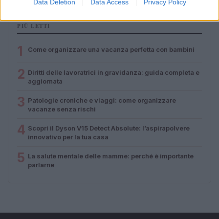
Data Deletion
Data Access
Privacy Policy
PIÙ LETTI
1
Come organizzare una vacanza perfetta con bambini
2
Diritti delle lavoratrici in gravidanza: guida completa e
aggiornata
3
Patologie croniche e viaggi: come organizzare
vacanze senza rischi
4
Scopri il Dyson V15 Detect Absolute: l’aspirapolvere
innovativo per la tua casa
5
La salute mentale delle mamme: perché è importante
parlarne