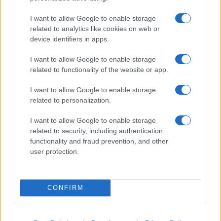
Parlare di notizie con i bambini: parole semplici e
I want to allow Google to enable storage
serenità
related to analytics like cookies on web or
Roberto Capelli · 9 Ago 2026
device identifiers in apps.
MATERNITÀ E GRAVIDANZA
I want to allow Google to enable storage
related to functionality of the website or app.
I want to allow Google to enable storage
related to personalization.
I want to allow Google to enable storage
related to security, including authentication
functionality and fraud prevention, and other
user protection.
CONFIRM
Perché l’Italia perde le sue giovani madri lavoratrici
Roberto Capelli · 8 Ago 2026