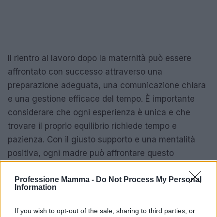
Il rientro al lavoro dopo la maternità può essere
affrontato con successo attraverso una
preparazione adeguata, una comunicazione chiara
e una gestione efficace del tempo. È importante
considerare che ogni esperienza è unica e che
trovare il proprio equilibrio richiede tempo e
pazienza. Con il giusto supporto e una mentalità
positiva, ogni madre può affrontare questo
cambiamento con determinazione e serenità.
Professione Mamma -
Do Not Process My Personal
Information
AUTORE
If you wish to opt-out of the sale, sharing to third parties, or