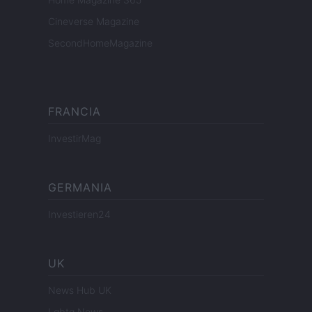
Cineverse Magazine
SecondHomeMagazine
FRANCIA
InvestirMag
GERMANIA
Investieren24
UK
News Hub UK
Lgbtq News