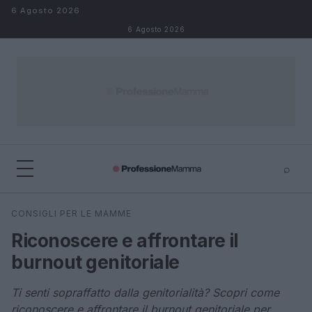
Salta al contenuto
6 Agosto 2026
6 Agosto 2026
⌕
×
⌕
CONSIGLI PER LE MAMME
Cerca
Riconoscere e affrontare il
burnout genitoriale
Ti senti sopraffatto dalla genitorialità? Scopri come
riconoscere e affrontare il burnout genitoriale per