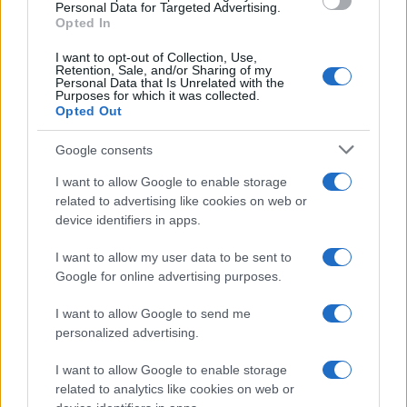
Personal Data for Targeted Advertising.
Opted In
I want to opt-out of Collection, Use,
Retention, Sale, and/or Sharing of my
Personal Data that Is Unrelated with the
Purposes for which it was collected.
Opted Out
Google consents
I want to allow Google to enable storage
related to advertising like cookies on web or
device identifiers in apps.
I want to allow my user data to be sent to
Google for online advertising purposes.
I want to allow Google to send me
Continua a leggere
personalized advertising.
Solitudine materna: come riconoscerla e cosa fare
CONSIGLI PER LE MAMME
I want to allow Google to enable storage
related to analytics like cookies on web or
Roberto Capelli · 6 Ago 2026