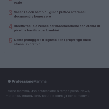
reale
3
Vacanze con bambini: guida pratica a farmaci,
documenti e benessere
4
Ricetta facile e veloce per maccheroncini con crema di
piselli e basilico per bambini
5
Come proteggere il legame con i propri figli dallo
stress lavorativo
Essere mamma, una professione a tempo pieno. News,
maternità, educazione, salute e consigli per le mamme.