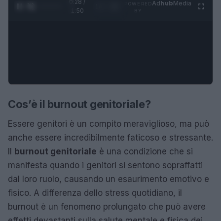
0:29 /
Ad
hub
Media
POWERED
1
/
4
1:50
BY
Cos’è il burnout genitoriale?
Essere genitori è un compito meraviglioso, ma può
anche essere incredibilmente faticoso e stressante.
Il
burnout genitoriale
è una condizione che si
manifesta quando i genitori si sentono sopraffatti
dal loro ruolo, causando un esaurimento emotivo e
fisico. A differenza dello stress quotidiano, il
burnout è un fenomeno prolungato che può avere
effetti devastanti sulla salute mentale e fisica dei