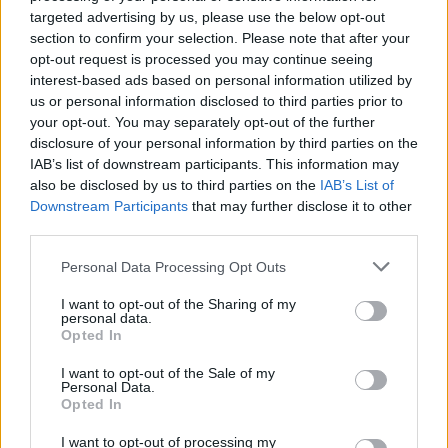
targeted advertising by us, please use the below opt-out
non sei solo e che ci sono risorse disponibili per
section to confirm your selection. Please note that after your
aiutarti a superare questo periodo.
opt-out request is processed you may continue seeing
interest-based ads based on personal information utilized by
La genitorialità è un viaggio complesso, ma con il
us or personal information disclosed to third parties prior to
giusto supporto e le giuste strategie, puoi
your opt-out. You may separately opt-out of the further
disclosure of your personal information by third parties on the
affrontare il burnout e goderti i momenti speciali
IAB’s list of downstream participants. This information may
con i tuoi figli.
also be disclosed by us to third parties on the
IAB’s List of
Downstream Participants
that may further disclose it to other
third parties.
Please note that this website/app uses one or more Google
AUTORE
Personal Data Processing Opt Outs
AiAdhubMedia
services and may gather and store information including but
not limited to your visit or usage behaviour. You may click to
I want to opt-out of the Sharing of my
personal data.
grant or deny consent to Google and its third-party tags to
Opted In
use your data for below specified purposes in below Google
consent section.
I want to opt-out of the Sale of my
Personal Data.
Opted In
I want to opt-out of processing my