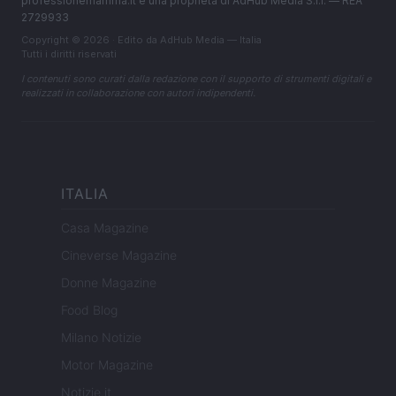
professionemamma.it è una proprietà di AdHub Media S.r.l. — REA
2729933
Copyright © 2026 · Edito da AdHub Media — Italia
Tutti i diritti riservati
I contenuti sono curati dalla redazione con il supporto di strumenti digitali e
realizzati in collaborazione con autori indipendenti.
ITALIA
Casa Magazine
Cineverse Magazine
Donne Magazine
Food Blog
Milano Notizie
Motor Magazine
Notizie.it