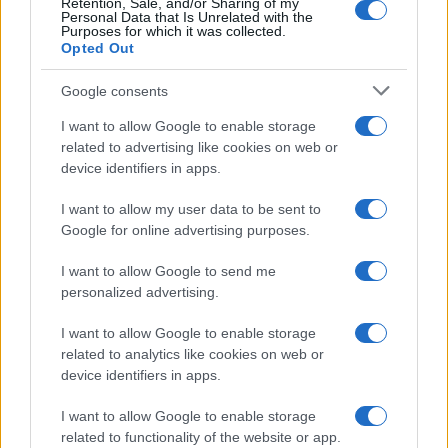
Retention, Sale, and/or Sharing of my
Personal Data that Is Unrelated with the
Purposes for which it was collected.
Opted Out
Google consents
I want to allow Google to enable storage
Codacons denuncia: i problemi che affliggono la Sicilia
related to advertising like cookies on web or
tra carburanti, spiagge e incendi
device identifiers in apps.
Matteo Pellegrino · 25 Lug 2026
I want to allow my user data to be sent to
Google for online advertising purposes.
NEWS E ATTUALITÀ
I want to allow Google to send me
personalized advertising.
I want to allow Google to enable storage
related to analytics like cookies on web or
device identifiers in apps.
I want to allow Google to enable storage
related to functionality of the website or app.