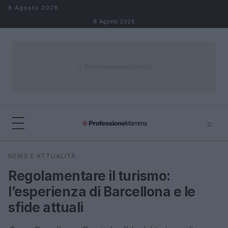
Salta al contenuto
8 Agosto 2026
8 Agosto 2026
⌕
×
⌕
NEWS E ATTUALITÀ
Cerca
Regolamentare il turismo:
l’esperienza di Barcellona e le
sfide attuali