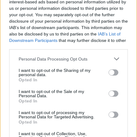
interest-based ads based on personal information utilized by
us or personal information disclosed to third parties prior to
your opt-out. You may separately opt-out of the further
disclosure of your personal information by third parties on the
IAB’s list of downstream participants. This information may
also be disclosed by us to third parties on the
IAB’s List of
Downstream Participants
that may further disclose it to other
third parties.
Please note that this website/app uses one or more Google
Personal Data Processing Opt Outs
services and may gather and store information including but
ICA Milano presenta mostre, concerti e letture per
not limited to your visit or usage behaviour. You may click to
I want to opt-out of the Sharing of my
personal data.
l’autunno 2026
grant or deny consent to Google and its third-party tags to
Opted In
use your data for below specified purposes in below Google
Matteo Pellegrino · 6 Ago 2026
consent section.
I want to opt-out of the Sale of my
Personal Data.
NEWS E ATTUALITÀ
Opted In
I want to opt-out of processing my
Personal Data for Targeted Advertising.
Opted In
I want to opt-out of Collection, Use,