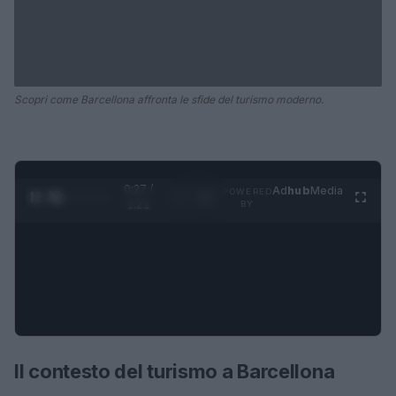
Scopri come Barcellona affronta le sfide del turismo moderno.
0:28 /
Ad
hub
Media
POWERED
1
/
4
1:21
BY
Il contesto del turismo a Barcellona