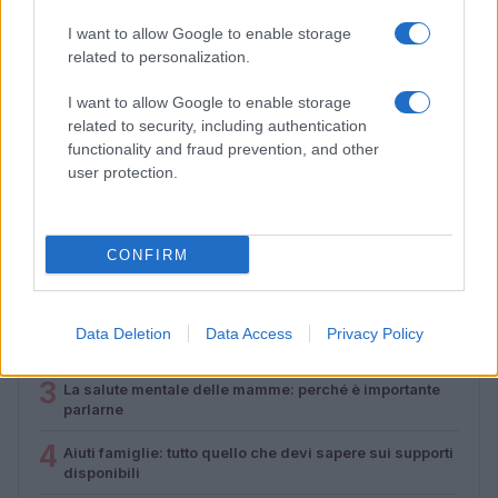
I want to allow Google to enable storage
related to personalization.
Lamezia International Film Fest: arte e cultura si
incontrano in Calabria
I want to allow Google to enable storage
Camilla Pellegrini · 16 Lug 2026
related to security, including authentication
functionality and fraud prevention, and other
user protection.
PIÙ LETTI
CONFIRM
1
Diritti delle lavoratrici in gravidanza: guida completa e
aggiornata
2
Scopri il Dyson V15 Detect Absolute: l’aspirapolvere
Data Deletion
Data Access
Privacy Policy
innovativo per la tua casa
3
La salute mentale delle mamme: perché è importante
parlarne
4
Aiuti famiglie: tutto quello che devi sapere sui supporti
disponibili