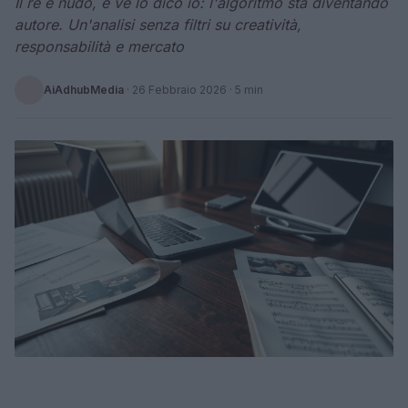
Il re è nudo, e ve lo dico io: l'algoritmo sta diventando
autore. Un'analisi senza filtri su creatività,
responsabilità e mercato
AiAdhubMedia
·
26 Febbraio 2026
· 5 min