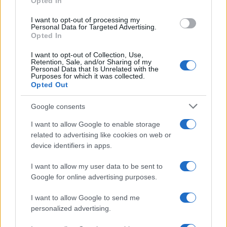
Opted In
regolatorie.0
I want to opt-out of processing my
Cosa intendiamo per “algoritmo” in questo
Personal Data for Targeted Advertising.
Opted In
contesto? Parliamo di modelli di apprendimento
automatico che, alimentati da grandi collezioni di
I want to opt-out of Collection, Use,
Retention, Sale, and/or Sharing of my
testi, immagini e suoni, riescono a generare
Personal Data that Is Unrelated with the
Purposes for which it was collected.
contenuti nuovi che spesso rimandano
Opted Out
chiaramente ai materiali usati per il training. Ridurre
Google consents
queste tecnologie a meri “strumenti” rischia di
rallentare l’adozione di norme e contratti necessari
I want to allow Google to enable storage
related to advertising like cookies on web or
per governarne l’uso: le decisioni che prenderemo
device identifiers in apps.
coinvolgeranno editori, creativi e istituzioni
I want to allow my user data to be sent to
regolatorie.1
Google for online advertising purposes.
Parole chiave: algoritmo autore,
I want to allow Google to send me
creatività artificiale, diritto d’autore
personalized advertising.