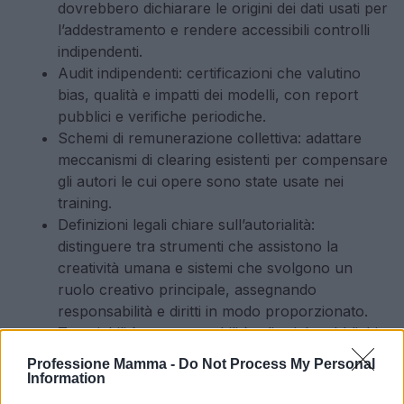
dovrebbero dichiarare le origini dei dati usati per
l’addestramento e rendere accessibili controlli
indipendenti.
Audit indipendenti: certificazioni che valutino
bias, qualità e impatti dei modelli, con report
pubblici e verifiche periodiche.
Schemi di remunerazione collettiva: adattare
meccanismi di clearing esistenti per compensare
gli autori le cui opere sono state usate nei
training.
Definizioni legali chiare sull’autorialità:
distinguere tra strumenti che assistono la
creatività umana e sistemi che svolgono un
ruolo creativo principale, assegnando
responsabilità e diritti in modo proporzionato.
Tracciabilità e responsabilità editoriale: obblighi
di tracciabilità delle fonti e regole che
Professione Mamma -
Do Not Process My Personal
attribuiscano responsabilità a sviluppatori,
Information
piattaforme e committenti.