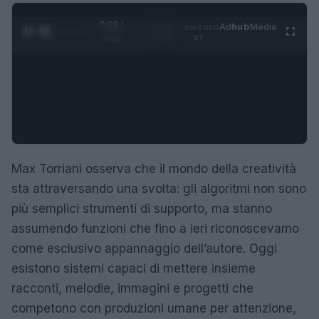
0:29 /
Ad
hub
Media
POWERED
1
/
4
1:23
BY
Max Torriani osserva che il mondo della creatività
sta attraversando una svolta: gli algoritmi non sono
più semplici strumenti di supporto, ma stanno
assumendo funzioni che fino a ieri riconoscevamo
come esclusivo appannaggio dell’autore. Oggi
esistono sistemi capaci di mettere insieme
racconti, melodie, immagini e progetti che
competono con produzioni umane per attenzione,