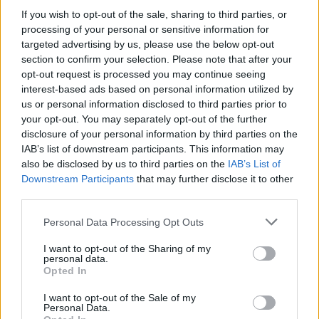
If you wish to opt-out of the sale, sharing to third parties, or
Queste misure non risolvono tutto, ma spostano il
processing of your personal or sensitive information for
targeted advertising by us, please use the below opt-out
baricentro: dalla concentrazione di potere
section to confirm your selection. Please note that after your
tecnologico verso una gestione più equa del valore
opt-out request is processed you may continue seeing
culturale e economico.
interest-based ads based on personal information utilized by
us or personal information disclosed to third parties prior to
your opt-out. You may separately opt-out of the further
Cosa intendiamo per “algoritmo” in questo
disclosure of your personal information by third parties on the
contesto? Parliamo di modelli di apprendimento
IAB’s list of downstream participants. This information may
automatico che, alimentati da grandi collezioni di
also be disclosed by us to third parties on the
IAB’s List of
Downstream Participants
that may further disclose it to other
testi, immagini e suoni, riescono a generare
third parties.
contenuti nuovi che spesso rimandano
Please note that this website/app uses one or more Google
chiaramente ai materiali usati per il training. Ridurre
Personal Data Processing Opt Outs
services and may gather and store information including but
queste tecnologie a meri “strumenti” rischia di
not limited to your visit or usage behaviour. You may click to
I want to opt-out of the Sharing of my
personal data.
rallentare l’adozione di norme e contratti necessari
grant or deny consent to Google and its third-party tags to
Opted In
use your data for below specified purposes in below Google
per governarne l’uso: le decisioni che prenderemo
consent section.
I want to opt-out of the Sale of my
coinvolgeranno editori, creativi e istituzioni
Personal Data.