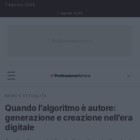
Salta al contenuto
7 Agosto 2026
7 Agosto 2026
⌕
×
⌕
NEWS E ATTUALITÀ
Cerca
Quando l’algoritmo è autore:
generazione e creazione nell’era
digitale