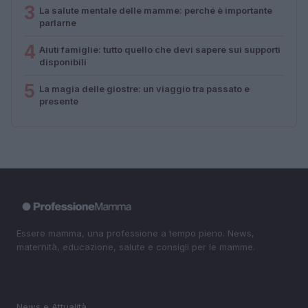
3
La salute mentale delle mamme: perché è importante
parlarne
4
Aiuti famiglie: tutto quello che devi sapere sui supporti
disponibili
5
La magia delle giostre: un viaggio tra passato e
presente
Essere mamma, una professione a tempo pieno. News,
maternità, educazione, salute e consigli per le mamme.
SEZIONI
News e Attualità