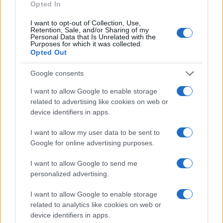
Opted In
I want to opt-out of Collection, Use,
Retention, Sale, and/or Sharing of my
Personal Data that Is Unrelated with the
Purposes for which it was collected.
Opted Out
Google consents
I want to allow Google to enable storage
related to advertising like cookies on web or
device identifiers in apps.
Codacons denuncia: i problemi che affliggono la Sicilia
I want to allow my user data to be sent to
tra carburanti, spiagge e incendi
Google for online advertising purposes.
Matteo Pellegrino · 25 Lug 2026
I want to allow Google to send me
NEWS E ATTUALITÀ
personalized advertising.
I want to allow Google to enable storage
related to analytics like cookies on web or
device identifiers in apps.