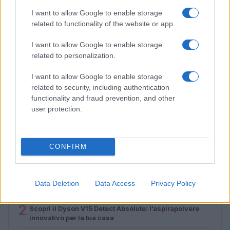
I want to allow Google to enable storage
related to functionality of the website or app.
I want to allow Google to enable storage
related to personalization.
I want to allow Google to enable storage
related to security, including authentication
Lamezia International Film Fest: arte e cultura si
functionality and fraud prevention, and other
incontrano in Calabria
user protection.
Camilla Pellegrini · 16 Lug 2026
CONFIRM
PIÙ LETTI
1
Diritti delle lavoratrici in gravidanza: guida completa e
Data Deletion
Data Access
Privacy Policy
aggiornata
2
Scopri il Dyson V15 Detect Absolute: l’aspirapolvere
innovativo per la tua casa