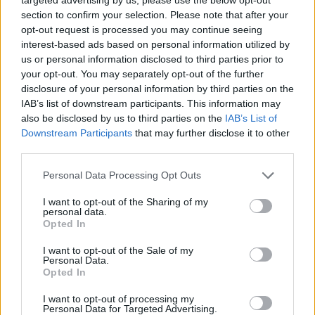
Continua a leggere
section to confirm your selection. Please note that after your
opt-out request is processed you may continue seeing
interest-based ads based on personal information utilized by
NEWS E ATTUALITÀ
us or personal information disclosed to third parties prior to
your opt-out. You may separately opt-out of the further
disclosure of your personal information by third parties on the
IAB’s list of downstream participants. This information may
also be disclosed by us to third parties on the
IAB’s List of
Downstream Participants
that may further disclose it to other
third parties.
Please note that this website/app uses one or more Google
Personal Data Processing Opt Outs
services and may gather and store information including but
not limited to your visit or usage behaviour. You may click to
I want to opt-out of the Sharing of my
personal data.
grant or deny consent to Google and its third-party tags to
Opted In
use your data for below specified purposes in below Google
ICA Milano presenta mostre, concerti e letture per
consent section.
I want to opt-out of the Sale of my
l’autunno 2026
Personal Data.
Matteo Pellegrino · 6 Ago 2026
Opted In
I want to opt-out of processing my
NEWS E ATTUALITÀ
Personal Data for Targeted Advertising.