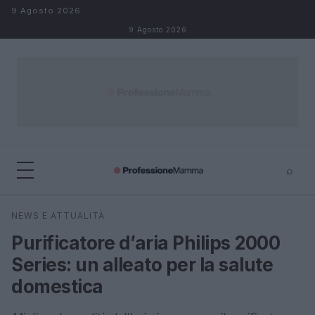
Salta al contenuto
9 Agosto 2026
9 Agosto 2026
⌕
×
⌕
NEWS E ATTUALITÀ
Cerca
Purificatore d’aria Philips 2000
Series: un alleato per la salute
domestica