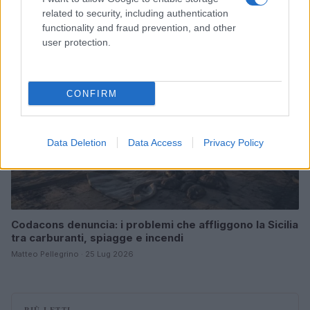
Matteo Pellegrino · 6 Ago 2026
related to security, including authentication
functionality and fraud prevention, and other
NEWS E ATTUALITÀ
user protection.
CONFIRM
Data Deletion
Data Access
Privacy Policy
Codacons denuncia: i problemi che affliggono la Sicilia
tra carburanti, spiagge e incendi
Matteo Pellegrino · 25 Lug 2026
PIÙ LETTI