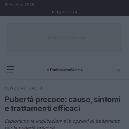
Salta al contenuto
10 Agosto 2026
10 Agosto 2026
⌕
×
⌕
NEWS E ATTUALITÀ
Cerca
Pubertà precoce: cause, sintomi
e trattamenti efficaci
Esploriamo le implicazioni e le opzioni di trattamento
per la pubertà precoce.