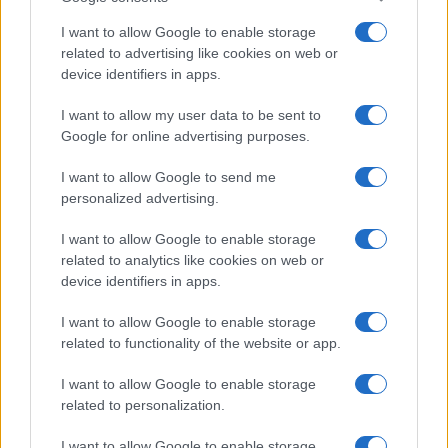
I want to allow Google to enable storage
Cinemadamare a Nova Siri e Grumento Nova: Cultura,
related to advertising like cookies on web or
Formazione e Inclusione
device identifiers in apps.
Beatrice Bonaventura · 10 Ago 2026
I want to allow my user data to be sent to
NEWS E ATTUALITÀ
Google for online advertising purposes.
I want to allow Google to send me
personalized advertising.
I want to allow Google to enable storage
related to analytics like cookies on web or
device identifiers in apps.
I want to allow Google to enable storage
related to functionality of the website or app.
I want to allow Google to enable storage
related to personalization.
ICA Milano presenta mostre, concerti e letture per
l’autunno 2026
I want to allow Google to enable storage