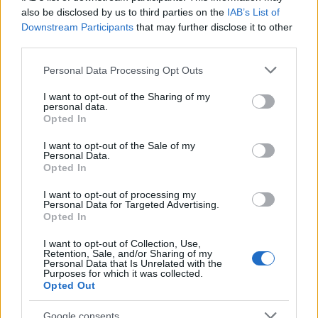
also be disclosed by us to third parties on the
IAB’s List of
Downstream Participants
that may further disclose it to other
third parties.
Please note that this website/app uses one or more Google
Personal Data Processing Opt Outs
services and may gather and store information including but
not limited to your visit or usage behaviour. You may click to
I want to opt-out of the Sharing of my
personal data.
Continua a leggere
grant or deny consent to Google and its third-party tags to
Opted In
use your data for below specified purposes in below Google
consent section.
I want to opt-out of the Sale of my
NEWS E ATTUALITÀ
Personal Data.
Opted In
I want to opt-out of processing my
Personal Data for Targeted Advertising.
Opted In
I want to opt-out of Collection, Use,
Retention, Sale, and/or Sharing of my
Personal Data that Is Unrelated with the
Purposes for which it was collected.
Opted Out
Google consents