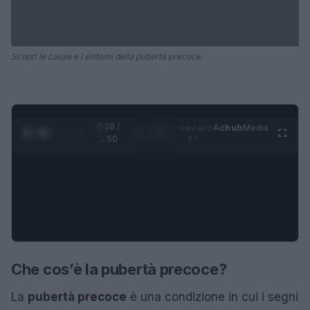
Scopri le cause e i sintomi della pubertà precoce.
0:28 /
Ad
hub
Media
POWERED
1
/
4
1:50
BY
Che cos’è la pubertà precoce?
La
pubertà precoce
è una condizione in cui i segni