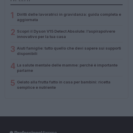
1
Diritti delle lavoratrici in gravidanza: guida completa e
aggiornata
2
Scopri il Dyson V15 Detect Absolute: l’aspirapolvere
innovativo per la tua casa
3
Aiuti famiglie: tutto quello che devi sapere sui supporti
disponibili
4
La salute mentale delle mamme: perché è importante
parlarne
5
Gelato alla frutta fatto in casa per bambini: ricetta
semplice e nutriente