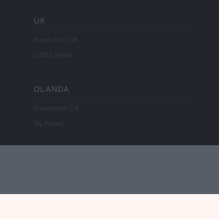
UK
News Hub UK
Lgbtq News
OLANDA
Investeren 24
NL Newz