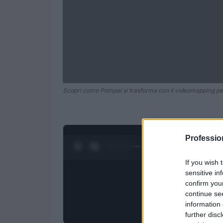
Scopri come Pompei si trasforma con il videomapping per 
Professi
0:26 / 1:20
1
/
4
If you wish 
sensitive in
confirm you
continue se
information 
further disc