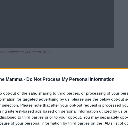
la Capitale della Cultura 2027.
one Mamma -
Do Not Process My Personal Information
Ad
hub
Media
POWERED BY
to opt-out of the sale, sharing to third parties, or processing of your per
formation for targeted advertising by us, please use the below opt-out s
r selection. Please note that after your opt-out request is processed y
eing interest-based ads based on personal information utilized by us or
disclosed to third parties prior to your opt-out. You may separately opt-
losure of your personal information by third parties on the IAB’s list of