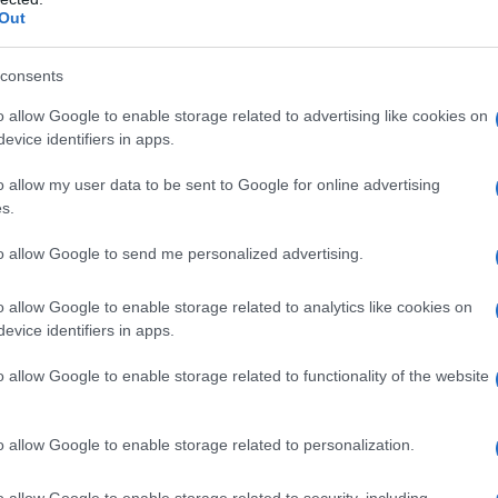
Out
consents
o allow Google to enable storage related to advertising like cookies on
evice identifiers in apps.
o allow my user data to be sent to Google for online advertising
s.
eato l’importanza di questi luoghi suggestivi,
to allow Google to send me personalized advertising.
pei, ma anche eventi significativi come il 150°
di Pompei e il centenario del Campanile
o allow Google to enable storage related to analytics like cookies on
nori. Queste celebrazioni non sono solo un
evice identifiers in apps.
per educare e coinvolgere il pubblico, rendendo
o allow Google to enable storage related to functionality of the website
o allow Google to enable storage related to personalization.
à
o allow Google to enable storage related to security, including