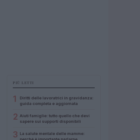
PIÙ LETTI
1
Diritti delle lavoratrici in gravidanza:
guida completa e aggiornata
2
Aiuti famiglie: tutto quello che devi
sapere sui supporti disponibili
3
La salute mentale delle mamme:
perché è importante parlarne