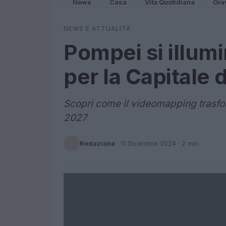
News
Casa
Vita Quotidiana
Gra
NEWS E ATTUALITÀ
Pompei si illum
per la Capitale 
Scopri come il videomapping trasfor
2027
Redazione
·
11 Dicembre 2024
· 2 min