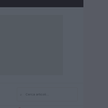
⌕
Cerca