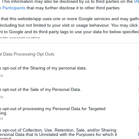
. This information may also be disclosed by us to third parties on the
IA
Participants
that may further disclose it to other third parties.
er Pompei
 that this website/app uses one or more Google services and may gath
including but not limited to your visit or usage behaviour. You may click 
ivere un’esperienza unica grazie al progetto
 to Google and its third-party tags to use your data for below specifi
ogle consent section.
are la città in vista della sua candidatura a
izioso progetto prevede l’illuminazione di sette
l Data Processing Opt Outs
di videomapping e spettacoli di luce, creando
residenti e visitatori.
o opt-out of the Sharing of my personal data.
In
o opt-out of the Sale of my Personal Data.
In
to opt-out of processing my Personal Data for Targeted
ing.
In
o opt-out of Collection, Use, Retention, Sale, and/or Sharing
ersonal Data that Is Unrelated with the Purposes for which it
lected.