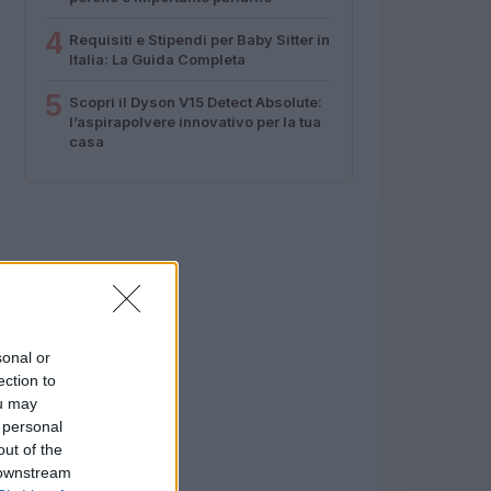
4
Requisiti e Stipendi per Baby Sitter in
Italia: La Guida Completa
5
Scopri il Dyson V15 Detect Absolute:
l’aspirapolvere innovativo per la tua
casa
sonal or
ection to
ou may
 personal
out of the
 downstream