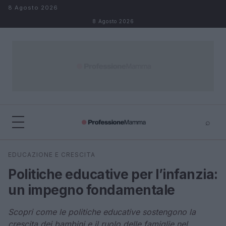
Salta al contenuto
8 Agosto 2026
8 Agosto 2026
⌕
×
⌕
EDUCAZIONE E CRESCITA
Cerca
Politiche educative per l’infanzia:
un impegno fondamentale
Scopri come le politiche educative sostengono la
crescita dei bambini e il ruolo delle famiglie nel