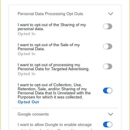
third parties.
Please note that this website/app uses one or more Google
Personal Data Processing Opt Outs
Continua a leggere
services and may gather and store information including but
not limited to your visit or usage behaviour. You may click to
I want to opt-out of the Sharing of my
personal data.
grant or deny consent to Google and its third-party tags to
EDUCAZIONE E CRESCITA
Opted In
use your data for below specified purposes in below Google
consent section.
I want to opt-out of the Sale of my
Personal Data.
Opted In
I want to opt-out of processing my
Personal Data for Targeted Advertising.
Opted In
I want to opt-out of Collection, Use,
Retention, Sale, and/or Sharing of my
Personal Data that Is Unrelated with the
Purposes for which it was collected.
Opted Out
Ansia nei figli: tecniche di co-regolazione e routine
Google consents
rassicuranti
I want to allow Google to enable storage
Beatrice Bonaventura · 7 Ago 2026