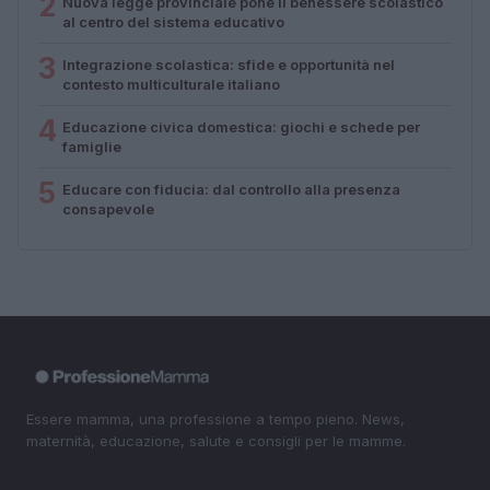
2
Nuova legge provinciale pone il benessere scolastico
al centro del sistema educativo
3
Integrazione scolastica: sfide e opportunità nel
contesto multiculturale italiano
4
Educazione civica domestica: giochi e schede per
famiglie
5
Educare con fiducia: dal controllo alla presenza
consapevole
Essere mamma, una professione a tempo pieno. News,
maternità, educazione, salute e consigli per le mamme.