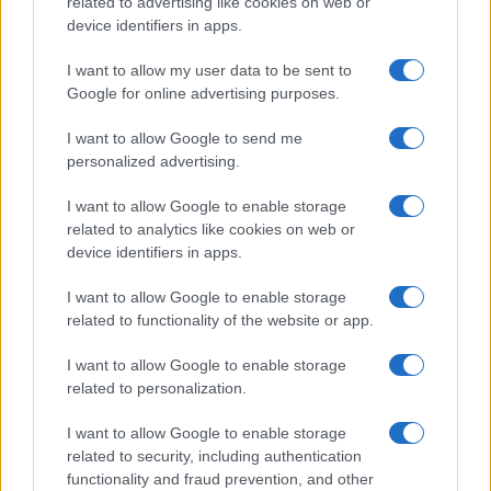
related to advertising like cookies on web or
device identifiers in apps.
EDUCAZIONE E CRESCITA
I want to allow my user data to be sent to
Google for online advertising purposes.
I want to allow Google to send me
personalized advertising.
I want to allow Google to enable storage
related to analytics like cookies on web or
device identifiers in apps.
I want to allow Google to enable storage
related to functionality of the website or app.
Nuova legge provinciale pone il benessere scolastico
al centro del sistema educativo
I want to allow Google to enable storage
Roberto Capelli · 5 Ago 2026
related to personalization.
EDUCAZIONE E CRESCITA
I want to allow Google to enable storage
related to security, including authentication
functionality and fraud prevention, and other