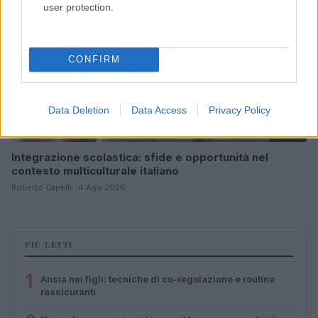
user protection.
CONFIRM
Data Deletion
Data Access
Privacy Policy
Integrazione scolastica: sfide e opportunità nel
contesto multiculturale italiano
Roberto Capelli · 4 Ago 2026
PIÙ LETTI
1
Ansia nei figli: tecniche di co-regolazione e routine
rassicuranti