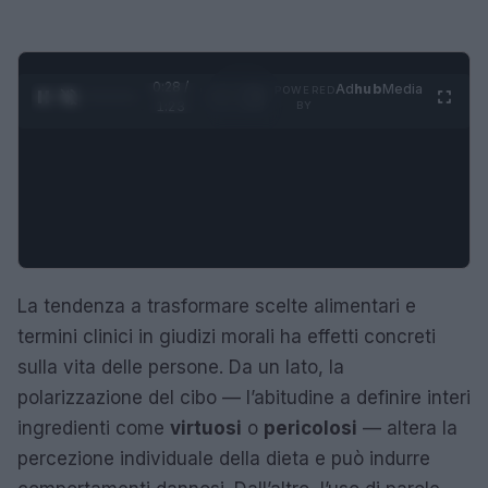
0:29 /
Ad
hub
Media
POWERED
1
/
4
1:23
BY
La tendenza a trasformare scelte alimentari e
termini clinici in giudizi morali ha effetti concreti
sulla vita delle persone. Da un lato, la
polarizzazione del cibo — l’abitudine a definire interi
ingredienti come
virtuosi
o
pericolosi
— altera la
percezione individuale della dieta e può indurre