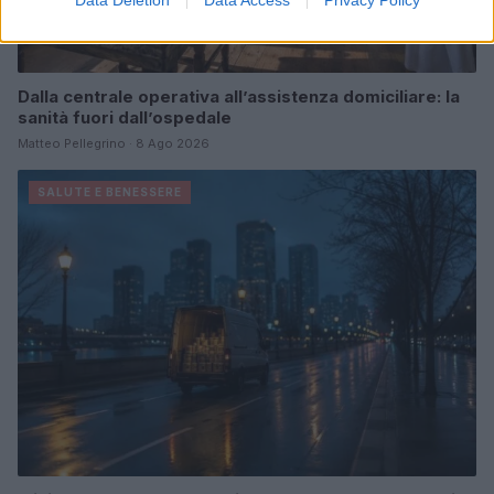
Data Deletion
Data Access
Privacy Policy
Dalla centrale operativa all’assistenza domiciliare: la
sanità fuori dall’ospedale
Matteo Pellegrino · 8 Ago 2026
SALUTE E BENESSERE