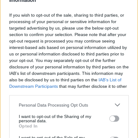
interventi più efficaci, mentre la polarizzazione
Information
ideologica o le pressioni di lobby possono alterare
If you wish to opt-out of the sale, sharing to third parties, or
riforme e risorse destinate alla sanità territoriale.
processing of your personal or sensitive information for
targeted advertising by us, please use the below opt-out
In definitiva, sia nel campo dell’alimentazione sia in
section to confirm your selection. Please note that after your
quello della salute mentale, la raccomandazione
opt-out request is processed you may continue seeing
interest-based ads based on personal information utilized by
pratica è spostare l’attenzione dalle etichette nette
us or personal information disclosed to third parties prior to
alle
evidenze
e alle
situazioni individuali
.
your opt-out. You may separately opt-out of the further
Informatore, operatore sanitario o semplice
disclosure of your personal information by third parties on the
IAB’s list of downstream participants. This information may
cittadino, ogni parola e ogni messaggio
also be disclosed by us to third parties on the
IAB’s List of
contribuiscono a costruire un contesto che può
Downstream Participants
that may further disclose it to other
facilitare cura, prevenzione e rispetto della dignità
third parties.
umana.
Please note that this website/app uses one or more Google
Personal Data Processing Opt Outs
services and may gather and store information including but
not limited to your visit or usage behaviour. You may click to
I want to opt-out of the Sharing of my
personal data.
grant or deny consent to Google and its third-party tags to
Opted In
AUTORE
use your data for below specified purposes in below Google
Roberto Capelli
consent section.
I want to opt-out of the Sale of my