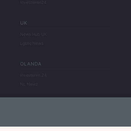
Investieren24
UK
News Hub UK
Lgbtq News
OLANDA
Investeren 24
NL Newz