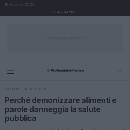
Salta al contenuto
10 Agosto 2026
10 Agosto 2026
⌕
×
⌕
SALUTE E BENESSERE
Cerca
Perché demonizzare alimenti e
parole danneggia la salute
pubblica