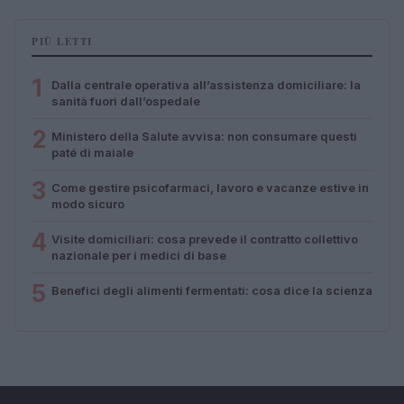
PIÙ LETTI
1
Dalla centrale operativa all’assistenza domiciliare: la
sanità fuori dall’ospedale
2
Ministero della Salute avvisa: non consumare questi
paté di maiale
3
Come gestire psicofarmaci, lavoro e vacanze estive in
modo sicuro
4
Visite domiciliari: cosa prevede il contratto collettivo
nazionale per i medici di base
5
Benefici degli alimenti fermentati: cosa dice la scienza