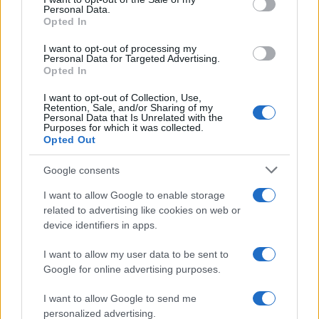
Roberto Capelli di Milano annotò i dati di una
Personal Data.
Opted In
mensa aziendale durante un’indagine sul
pasto lavorativo; quella visione
I want to opt-out of processing my
epidemiologica modellò la sua linea editoriale,
Personal Data for Targeted Advertising.
orientata a scelte alimentari misurate. In
Opted In
redazione difende chiarezza scientifica e
I want to opt-out of Collection, Use,
conserva ricette leggere annotate a mano.
Retention, Sale, and/or Sharing of my
Personal Data that Is Unrelated with the
Purposes for which it was collected.
Opted Out
Google consents
I want to allow Google to enable storage
related to advertising like cookies on web or
device identifiers in apps.
I want to allow my user data to be sent to
Google for online advertising purposes.
I want to allow Google to send me
personalized advertising.