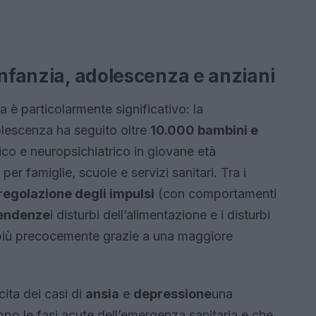
infanzia, adolescenza e anziani
a è particolarmente significativo: la
dolescenza ha seguito oltre
10.000 bambini e
ico e neuropsichiatrico in giovane età
 per famiglie, scuole e servizi sanitari. Tra i
regolazione degli impulsi
(con comportamenti
endenze
i disturbi dell’alimentazione e i disturbi
 più precocemente grazie a una maggiore
cita dei casi di
ansia
e
depressione
una
po le fasi acute dell’emergenza sanitaria e che