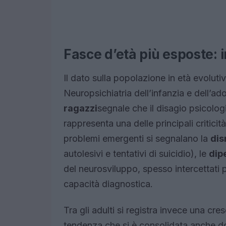
Fasce d’età più esposte: 
Il dato sulla popolazione in età evolutiv
Neuropsichiatria dell’infanzia e dell’a
ragazzi
segnale che il disagio psicolog
rappresenta una delle principali criticità
problemi emergenti si segnalano la
dis
autolesivi e tentativi di suicidio), le
dip
del neurosviluppo, spesso intercettati
capacità diagnostica.
Tra gli adulti si registra invece una cres
tendenza che si è consolidata anche do