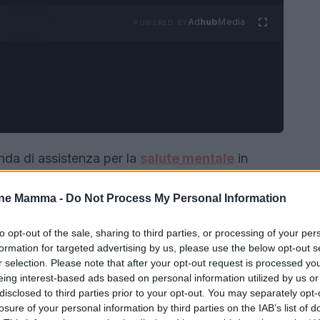
Ad
hub
Media
POWERED BY
nda di assistenza per la
salute mentale
in
capacità di risposta dei servizi sia la pressione
one Mamma -
Do Not Process My Personal Information
 Psichiatria dell’adulto e la Psicologia clinica
16.000 persone
erogando quasi
200.000
to opt-out of the sale, sharing to third parties, or processing of your per
sidenziali e semiresidenziali; dati che fotografano
formation for targeted advertising by us, please use the below opt-out s
r selection. Please note that after your opt-out request is processed y
eing interest-based ads based on personal information utilized by us or
disclosed to third parties prior to your opt-out. You may separately opt-
losure of your personal information by third parties on the IAB’s list of