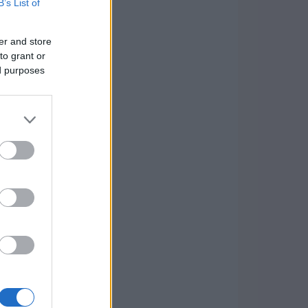
B’s List of
er and store
to grant or
ed purposes