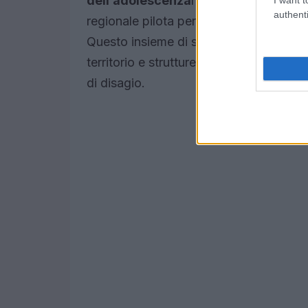
dell’adolescenza
l’area delle dipenden
authenti
regionale pilota per i
disturbi dell’al
Questo insieme di servizi permette di ar
territorio e strutture residenziali, offr
di disagio.