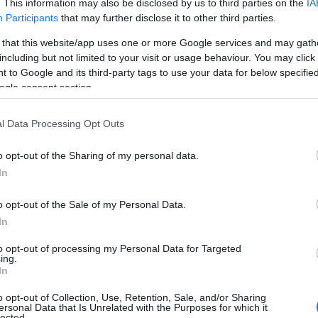
. This information may also be disclosed by us to third parties on the
IA
Participants
that may further disclose it to other third parties.
 that this website/app uses one or more Google services and may gath
including but not limited to your visit or usage behaviour. You may click 
 to Google and its third-party tags to use your data for below specifi
ogle consent section.
l Data Processing Opt Outs
o opt-out of the Sharing of my personal data.
In
o opt-out of the Sale of my Personal Data.
In
to opt-out of processing my Personal Data for Targeted
ive concrete rivolte ai più giovani, tra cui il
ing.
In
o
che utilizza la pratica della preparazione della
rmazione per adolescenti con fragilità
o opt-out of Collection, Use, Retention, Sale, and/or Sharing
ersonal Data that Is Unrelated with the Purposes for which it
igure della ristorazione e professionisti della
lected.