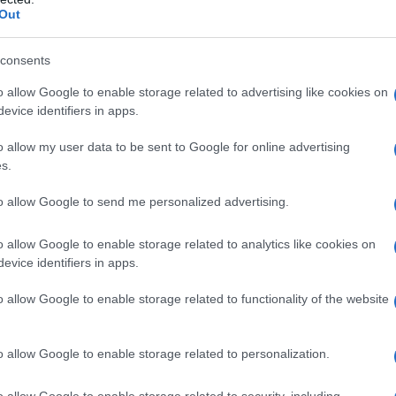
Out
one sociale e percorsi di accompagnamento.
consents
dipartimento di salute mentale a
o allow Google to enable storage related to advertising like cookies on
evice identifiers in apps.
o allow my user data to be sent to Google for online advertising
le dipendenze degli Spedali Civili coordina un
s.
reparti di
Psichiatria dell’adulto
dislocati a
to allow Google to send me personalized advertising.
ricoveri
registrati in un anno, oltre a cinque
 e strutture residenziali riabilitative. Alla guida
o allow Google to enable storage related to analytics like cookies on
rofessor Antonio Vita, docente universitario e
evice identifiers in apps.
ico nazionale.
o allow Google to enable storage related to functionality of the website
, dipendenze e disturbi alimentari
o allow Google to enable storage related to personalization.
ichiatria dell’infanzia e
o allow Google to enable storage related to security, including