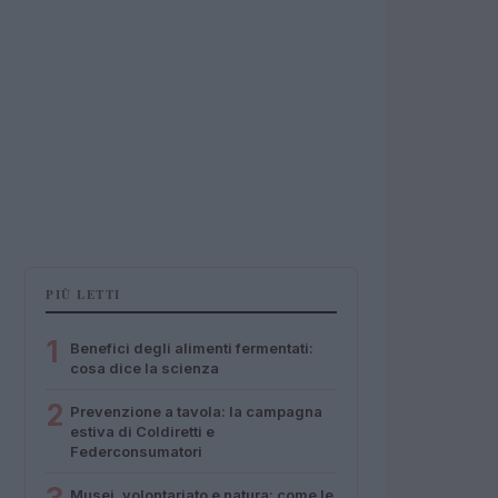
PIÙ LETTI
1
Benefici degli alimenti fermentati:
cosa dice la scienza
2
Prevenzione a tavola: la campagna
estiva di Coldiretti e
Federconsumatori
Musei, volontariato e natura: come le