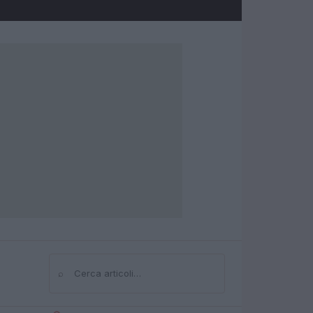
⌕
Cerca