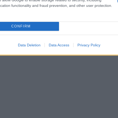
ze con i Serd, la
Psicologia clinica
e un centro
cation functionality and fraud prevention, and other user protection.
imentazione
con sede provinciale a Gussago.
ticolare percorsi differenziati tra ospedale,
endo risposte specifiche per fasce d’età e tipologie
CONFIRM
Data Deletion
Data Access
Privacy Policy