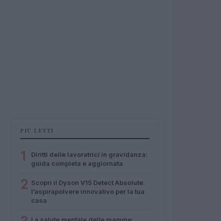
PIÙ LETTI
1
Diritti delle lavoratrici in gravidanza:
guida completa e aggiornata
2
Scopri il Dyson V15 Detect Absolute:
l’aspirapolvere innovativo per la tua
casa
La salute mentale delle mamme: