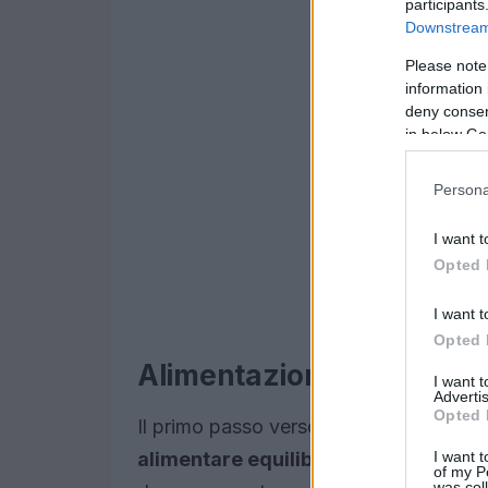
participants
Downstream 
Please note
information 
deny consent
in below Go
Persona
I want t
Opted 
I want t
Opted 
Alimentazione in gravid
I want 
Advertis
Opted 
Il primo passo verso una gravidanza s
I want t
alimentare equilibrato
. Durante quest
of my P
was col