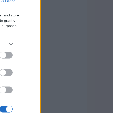
B’s List of
er and store
to grant or
ed purposes