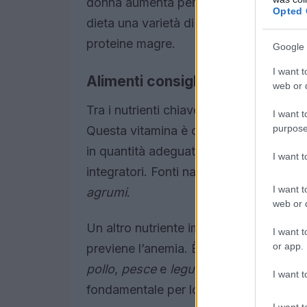
donna aumenta per supportare lo svilupp
Opted 
dieta una varietà di alimenti ricchi di nu
proteine magre.
Google 
I want t
Alimenti consigliati
web or d
Tra i nutrienti chiave da considerare, l’
a
I want t
purpose
Questa vitamina è cruciale per preveni
in quantità adeguate, sia attraverso l’a
I want 
integratori. Fonti naturali di acido foli
I want t
agrumi
.
web or d
Un altro nutriente importante è il
ferro
I want t
or app.
previene l’anemia. È possibile trovare i
pollo
,
pesce
e
legumi
. Inoltre, l’assun
I want t
fondamentale per lo sviluppo del sist
I want t