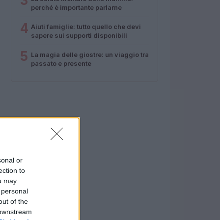
3
perché è importante parlarne
4
Aiuti famiglie: tutto quello che devi
sapere sui supporti disponibili
5
La magia delle giostre: un viaggio tra
passato e presente
sonal or
ection to
ou may
 personal
out of the
 downstream