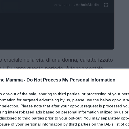
Ad
hub
Media
POWERED BY
ruciale nella vita di una donna, caratterizzato
ali. Durante questo periodo, è fondamentale
rizione
, per garantire non solo la salute della
one Mamma -
Do Not Process My Personal Information
ino in arrivo. Questo articolo approfondisce gli
ffrendo suggerimenti pratici per una dieta sana e
to opt-out of the sale, sharing to third parties, or processing of your per
formation for targeted advertising by us, please use the below opt-out s
r selection. Please note that after your opt-out request is processed y
eing interest-based ads based on personal information utilized by us or
disclosed to third parties prior to your opt-out. You may separately opt-
losure of your personal information by third parties on the IAB’s list of