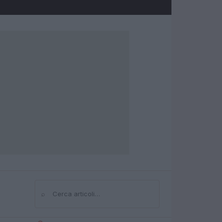
⌕
Cerca