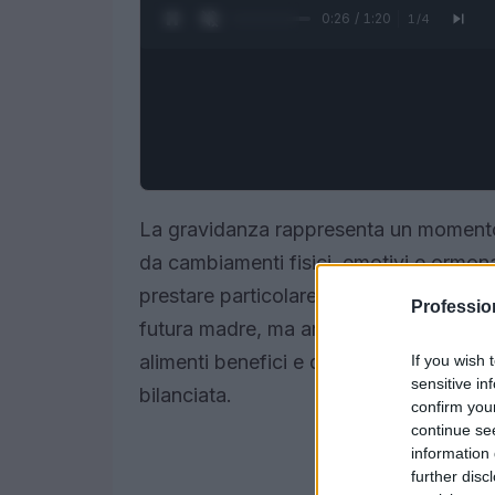
0:27 / 1:20
1
/
4
La gravidanza rappresenta un momento c
da cambiamenti fisici, emotivi e ormon
prestare particolare attenzione alla
nut
Professi
futura madre, ma anche quella del bamb
alimenti benefici e quelli da evitare, o
If you wish 
sensitive in
bilanciata.
confirm you
continue se
information 
further disc