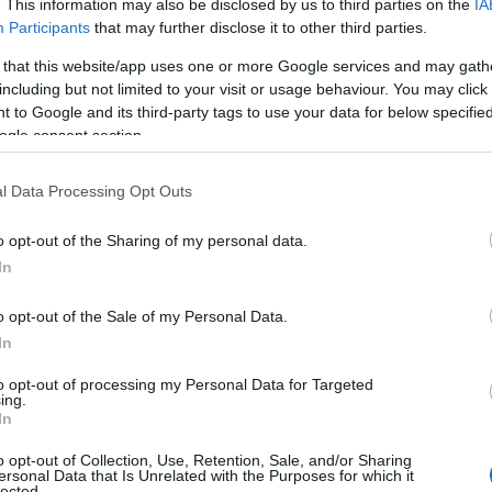
. This information may also be disclosed by us to third parties on the
IA
Participants
that may further disclose it to other third parties.
 that this website/app uses one or more Google services and may gath
including but not limited to your visit or usage behaviour. You may click 
 to Google and its third-party tags to use your data for below specifi
ogle consent section.
l Data Processing Opt Outs
o opt-out of the Sharing of my personal data.
In
o opt-out of the Sale of my Personal Data.
In
anza
to opt-out of processing my Personal Data for Targeted
ing.
In
ana è comprendere l’importanza di un
piano
o opt-out of Collection, Use, Retention, Sale, and/or Sharing
o periodo, il fabbisogno nutrizionale della
ersonal Data that Is Unrelated with the Purposes for which it
lected.