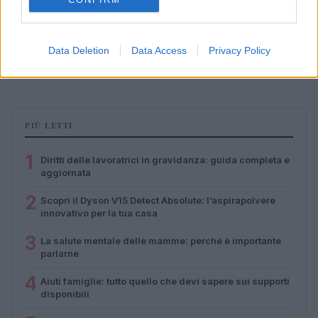
Lamezia International Film Fest: arte e cultura si
Data Deletion
Data Access
Privacy Policy
incontrano in Calabria
Camilla Pellegrini · 16 Lug 2026
PIÙ LETTI
1
Diritti delle lavoratrici in gravidanza: guida completa e
aggiornata
2
Scopri il Dyson V15 Detect Absolute: l’aspirapolvere
innovativo per la tua casa
3
La salute mentale delle mamme: perché è importante
parlarne
4
Aiuti famiglie: tutto quello che devi sapere sui supporti
disponibili