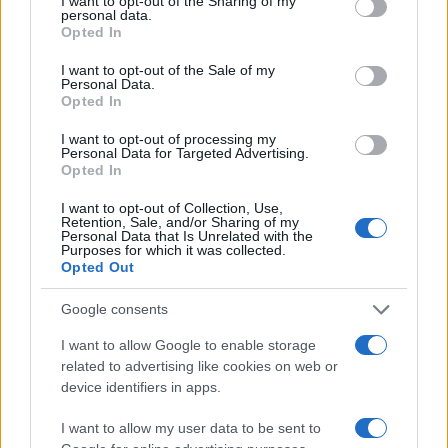
not limited to your visit or usage behaviour. You may click to
I want to opt-out of the Sharing of my
personal data.
grant or deny consent to Google and its third-party tags to
Opted In
use your data for below specified purposes in below Google
consent section.
I want to opt-out of the Sale of my
Personal Data.
Opted In
I want to opt-out of processing my
Personal Data for Targeted Advertising.
Opted In
I want to opt-out of Collection, Use,
ICA Milano presenta mostre, concerti e letture per
Retention, Sale, and/or Sharing of my
Personal Data that Is Unrelated with the
l’autunno 2026
Purposes for which it was collected.
Matteo Pellegrino · 6 Ago 2026
Opted Out
NEWS E ATTUALITÀ
Google consents
I want to allow Google to enable storage
related to advertising like cookies on web or
device identifiers in apps.
I want to allow my user data to be sent to