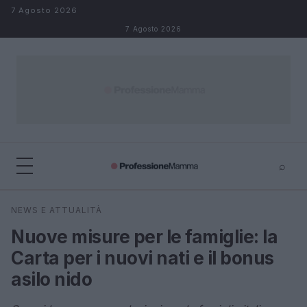
Salta al contenuto
7 Agosto 2026
7 Agosto 2026
⌕
×
⌕
NEWS E ATTUALITÀ
Cerca
Nuove misure per le famiglie: la
Carta per i nuovi nati e il bonus
asilo nido