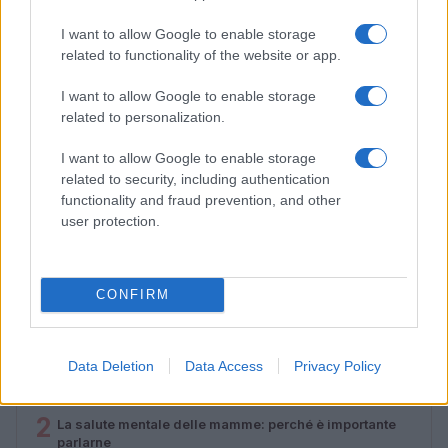
I want to allow Google to enable storage
related to functionality of the website or app.
I want to allow Google to enable storage
related to personalization.
I want to allow Google to enable storage
related to security, including authentication
Lamezia International Film Fest: arte e cultura si
functionality and fraud prevention, and other
incontrano in Calabria
user protection.
Camilla Pellegrini · 16 Lug 2026
CONFIRM
PIÙ LETTI
1
Data Deletion
Data Access
Privacy Policy
Diritti delle lavoratrici in gravidanza: guida completa e
aggiornata
2
La salute mentale delle mamme: perché è importante
parlarne