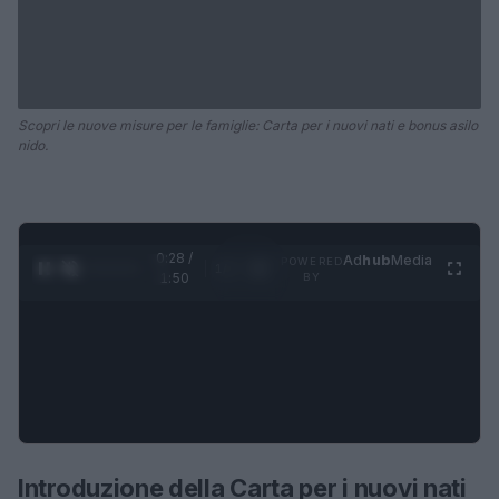
Scopri le nuove misure per le famiglie: Carta per i nuovi nati e bonus asilo
nido.
0:28 /
Ad
hub
Media
POWERED
1
/
4
1:50
BY
Introduzione della Carta per i nuovi nati