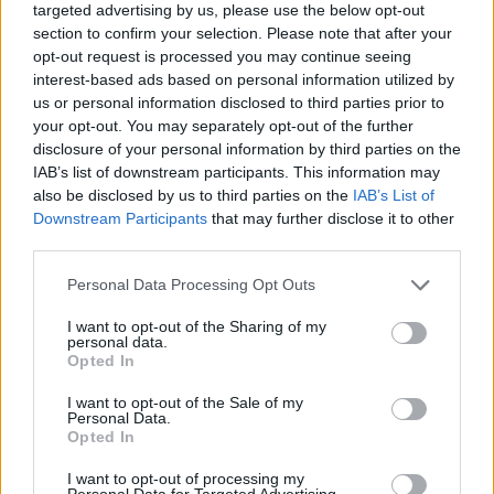
targeted advertising by us, please use the below opt-out
Continua a leggere
section to confirm your selection. Please note that after your
opt-out request is processed you may continue seeing
interest-based ads based on personal information utilized by
NEWS E ATTUALITÀ
us or personal information disclosed to third parties prior to
your opt-out. You may separately opt-out of the further
disclosure of your personal information by third parties on the
IAB’s list of downstream participants. This information may
also be disclosed by us to third parties on the
IAB’s List of
Downstream Participants
that may further disclose it to other
third parties.
Please note that this website/app uses one or more Google
Personal Data Processing Opt Outs
services and may gather and store information including but
not limited to your visit or usage behaviour. You may click to
I want to opt-out of the Sharing of my
personal data.
grant or deny consent to Google and its third-party tags to
Opted In
use your data for below specified purposes in below Google
consent section.
ICA Milano presenta mostre, concerti e letture per
I want to opt-out of the Sale of my
l’autunno 2026
Personal Data.
Opted In
Matteo Pellegrino · 6 Ago 2026
I want to opt-out of processing my
Personal Data for Targeted Advertising.
NEWS E ATTUALITÀ