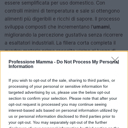
essere semplificata per uso domestico. Con
controlli minimi di temperatura e sale si ottengono
alimenti più digeribili e ricchi di sapore. Il processo
sviluppa composti che incrementano l’
umami
,
migliorando la percezione gustativa senza ricorrere
a esaltatori industriali. La filiera corta completa il
quadro: materie prime raccolte vicino al luogo di
consumo mantengono integrità nutrizionale e
Professione Mamma -
Do Not Process My Personal
Information
riducono l’impronta ambientale.
Dietro ogni piatto c’è una storia di territorio e filiera,
If you wish to opt-out of the sale, sharing to third parties, or
processing of your personal or sensitive information for
aggiunge Marchetti, che suggerisce pratiche
targeted advertising by us, please use the below opt-out
concrete per le famiglie. Conservare ortaggi di
section to confirm your selection. Please note that after your
stagione con fermentazioni leggere, utilizzare
opt-out request is processed you may continue seeing
interest-based ads based on personal information utilized by
bucce come base per brodi e preferire produttori
us or personal information disclosed to third parties prior to
locali aiuta a limitare gli sprechi. Queste scelte
your opt-out. You may separately opt-out of the further
apportano benefici per la salute materno-infantile e