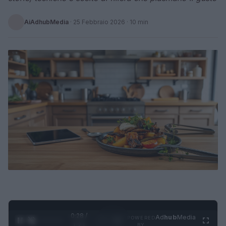
AiAdhubMedia
·
25 Febbraio 2026
· 10 min
0:29 /
Ad
hub
Media
POWERED
1
/
4
1:21
BY