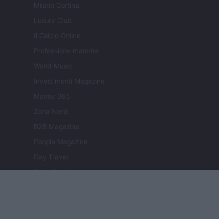
Milano Cortina
Luxury Club
Il Calcio Online
Professione mamma
World Music
Investimenti Magazine
Money 365
Zona Nerd
B2B Magazine
People Magazine
Day Travel
Tutto Gaming
ESG 365
Food Wiki
FuturoDonna