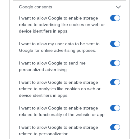
La chef sottolinea che la
fermentazione
è un
Google consents
processo biologico semplice da descrivere ma
I want to allow Google to enable storage
preciso nell’esecuzione. Occorrono controllo del
related to advertising like cookies on web or
tempo e della temperatura. Piccoli aggiustamenti
device identifiers in apps.
mutano il profilo aromatico in modo significativo.
I want to allow my user data to be sent to
Google for online advertising purposes.
Per le mamme e le famiglie la fermentazione
domestica diventa uno strumento per migliorare la
I want to allow Google to send me
personalized advertising.
qualità della dieta. Una salsa di verdure fermentate
sostituisce spesso condimenti pronti, aggiungendo
I want to allow Google to enable storage
complessità senza ricorrere a esaltatori sintetici.
related to analytics like cookies on web or
device identifiers in apps.
Marchetti propone approcci pratici per la sicurezza:
I want to allow Google to enable storage
uso di ingredienti freschi, contenitori puliti e tempi
related to functionality of the website or app.
di fermentazione documentati. Le ricette testate
I want to allow Google to enable storage
permettono risultati costanti nella routine familiare.
related to personalization.