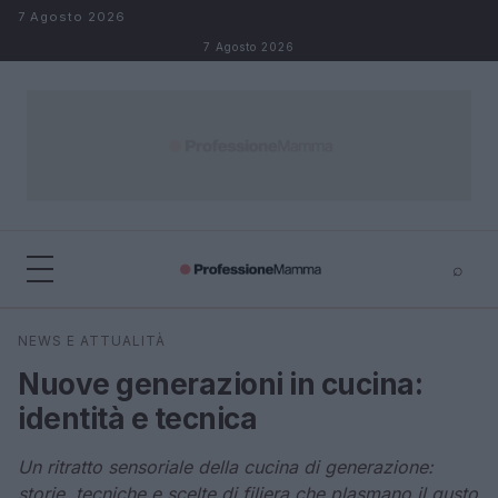
Salta al contenuto
7 Agosto 2026
7 Agosto 2026
⌕
×
⌕
NEWS E ATTUALITÀ
Cerca
Nuove generazioni in cucina:
identità e tecnica
Un ritratto sensoriale della cucina di generazione:
storie, tecniche e scelte di filiera che plasmano il gusto