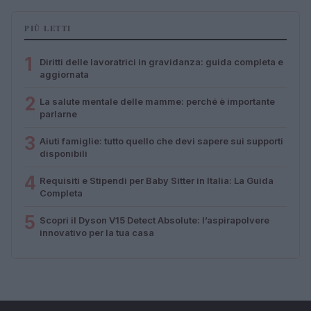
PIÙ LETTI
1
Diritti delle lavoratrici in gravidanza: guida completa e
aggiornata
2
La salute mentale delle mamme: perché è importante
parlarne
3
Aiuti famiglie: tutto quello che devi sapere sui supporti
disponibili
4
Requisiti e Stipendi per Baby Sitter in Italia: La Guida
Completa
5
Scopri il Dyson V15 Detect Absolute: l’aspirapolvere
innovativo per la tua casa