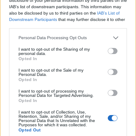
disclosure of your personal information by third parties on the
IAB’s list of downstream participants. This information may
per la resilienza alimentare delle comunità.
also be disclosed by us to third parties on the
IAB’s List of
Downstream Participants
that may further disclose it to other
Prossimo sviluppo atteso: diffondere schede
third parties.
pratiche e ricette testate per introdurre la
Please note that this website/app uses one or more Google
Personal Data Processing Opt Outs
fermentazione domestica nelle routine familiari,
services and may gather and store information including but
garantendo sicurezza e risultati costanti.
not limited to your visit or usage behaviour. You may click to
I want to opt-out of the Sharing of my
personal data.
grant or deny consent to Google and its third-party tags to
Opted In
Elena Marchetti riprende il filo: il passaggio
use your data for below specified purposes in below Google
consent section.
successivo è rendere la fermentazione accessibile
I want to opt-out of the Sale of my
Personal Data.
alle famiglie.
Opted In
I want to opt-out of processing my
Il palato non mente mai, afferma Marchetti, e la
Personal Data for Targeted Advertising.
Opted In
fermentazione mette in luce queste verità
sensoriali. Nella pratica domestica il processo
I want to opt-out of Collection, Use,
Retention, Sale, and/or Sharing of my
concentra aromi e sviluppa
umami
, offrendo
Personal Data that Is Unrelated with the
Purposes for which it was collected.
alternative più sane ai condimenti industriali.
Opted Out