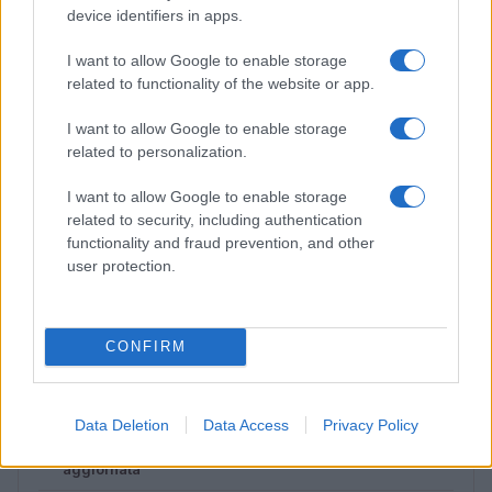
device identifiers in apps.
I want to allow Google to enable storage
related to functionality of the website or app.
I want to allow Google to enable storage
related to personalization.
I want to allow Google to enable storage
related to security, including authentication
functionality and fraud prevention, and other
Lamezia International Film Fest: arte e cultura si
user protection.
incontrano in Calabria
Camilla Pellegrini · 16 Lug 2026
CONFIRM
PIÙ LETTI
Data Deletion
Data Access
Privacy Policy
1
Diritti delle lavoratrici in gravidanza: guida completa e
aggiornata