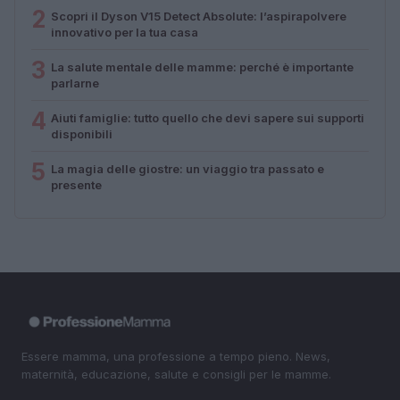
2
Scopri il Dyson V15 Detect Absolute: l’aspirapolvere
innovativo per la tua casa
3
La salute mentale delle mamme: perché è importante
parlarne
4
Aiuti famiglie: tutto quello che devi sapere sui supporti
disponibili
5
La magia delle giostre: un viaggio tra passato e
presente
Essere mamma, una professione a tempo pieno. News,
maternità, educazione, salute e consigli per le mamme.