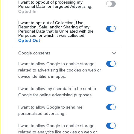
I want to opt-out of processing my
Personal Data for Targeted Advertising.
Opted In
NEWS E ATTUALITÀ
I want to opt-out of Collection, Use,
Retention, Sale, and/or Sharing of my
Personal Data that Is Unrelated with the
Purposes for which it was collected.
Opted Out
Google consents
I want to allow Google to enable storage
related to advertising like cookies on web or
device identifiers in apps.
I want to allow my user data to be sent to
Google for online advertising purposes.
Codacons denuncia: i problemi che affliggono la Sicilia
tra carburanti, spiagge e incendi
I want to allow Google to send me
Matteo Pellegrino · 25 Lug 2026
personalized advertising.
NEWS E ATTUALITÀ
I want to allow Google to enable storage
related to analytics like cookies on web or