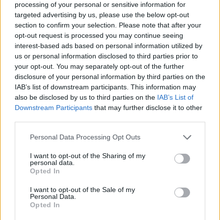
processing of your personal or sensitive information for
targeted advertising by us, please use the below opt-out
section to confirm your selection. Please note that after your
Continua a leggere
opt-out request is processed you may continue seeing
interest-based ads based on personal information utilized by
us or personal information disclosed to third parties prior to
NEWS E ATTUALITÀ
your opt-out. You may separately opt-out of the further
disclosure of your personal information by third parties on the
IAB’s list of downstream participants. This information may
also be disclosed by us to third parties on the
IAB’s List of
Downstream Participants
that may further disclose it to other
third parties.
Please note that this website/app uses one or more Google
Personal Data Processing Opt Outs
services and may gather and store information including but
not limited to your visit or usage behaviour. You may click to
I want to opt-out of the Sharing of my
personal data.
grant or deny consent to Google and its third-party tags to
Opted In
use your data for below specified purposes in below Google
consent section.
I want to opt-out of the Sale of my
Personal Data.
ICA Milano presenta mostre, concerti e letture per
Opted In
l’autunno 2026
Matteo Pellegrino · 6 Ago 2026