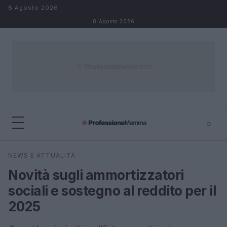
Salta al contenuto
8 Agosto 2026
8 Agosto 2026
⌕
×
⌕
NEWS E ATTUALITÀ
Cerca
Novità sugli ammortizzatori
sociali e sostegno al reddito per il
2025