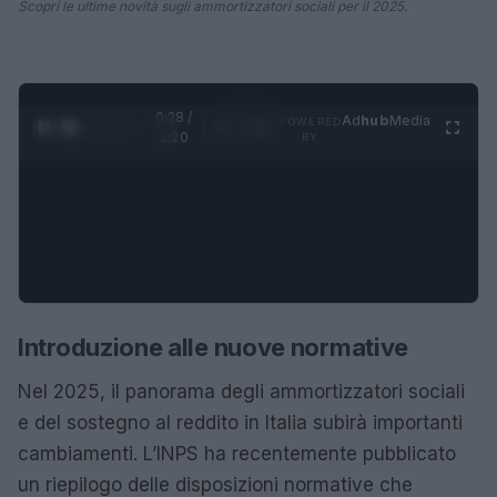
Scopri le ultime novità sugli ammortizzatori sociali per il 2025.
0:29 /
Ad
hub
Media
POWERED
1
/
4
1:20
BY
Introduzione alle nuove normative
Nel 2025, il panorama degli ammortizzatori sociali
e del sostegno al reddito in Italia subirà importanti
cambiamenti. L’INPS ha recentemente pubblicato
un riepilogo delle disposizioni normative che