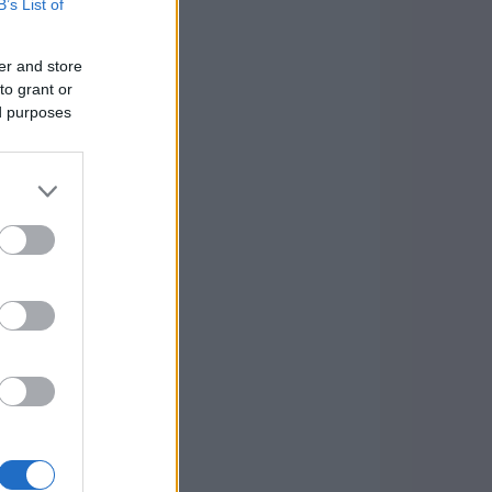
B’s List of
er and store
to grant or
ed purposes