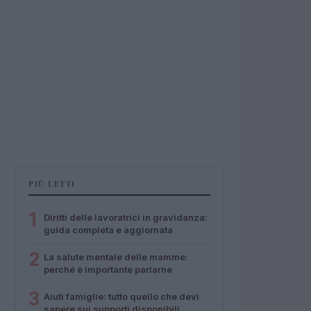
PIÙ LETTI
1
Diritti delle lavoratrici in gravidanza:
guida completa e aggiornata
2
La salute mentale delle mamme:
perché è importante parlarne
3
Aiuti famiglie: tutto quello che devi
sapere sui supporti disponibili