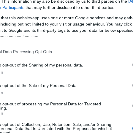
. This information may also be disclosed by us to third parties on the
IA
Participants
that may further disclose it to other third parties.
 that this website/app uses one or more Google services and may gath
including but not limited to your visit or usage behaviour. You may click 
 to Google and its third-party tags to use your data for below specifi
ogle consent section.
l Data Processing Opt Outs
o opt-out of the Sharing of my personal data.
In
o opt-out of the Sale of my Personal Data.
In
to opt-out of processing my Personal Data for Targeted
tra il 2025 e il 2025 in paesi come Danimarca,
ing.
In
ativi pubblicati sulla rivista
Frontiers in
o opt-out of Collection, Use, Retention, Sale, and/or Sharing
o l’ISS a finanziare una seconda edizione, che
ersonal Data that Is Unrelated with the Purposes for which it
lected.