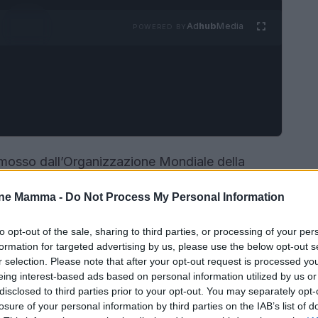
Ad
hub
Media
POWERED BY
omosso dall’Organizzazione Mondiale della
tituto Superiore di Sanità (ISS), ha avviato una
one Mamma -
Do Not Process My Personal Information
ella
depressione post parto
(DPP) attraverso il
ata nell’aprile 2025 e della durata di due anni,
to opt-out of the sale, sharing to third parties, or processing of your per
n intervento che ha già mostrato risultati
formation for targeted advertising by us, please use the below opt-out s
r selection. Please note that after your opt-out request is processed y
eing interest-based ads based on personal information utilized by us or
disclosed to third parties prior to your opt-out. You may separately opt-
losure of your personal information by third parties on the IAB’s list of