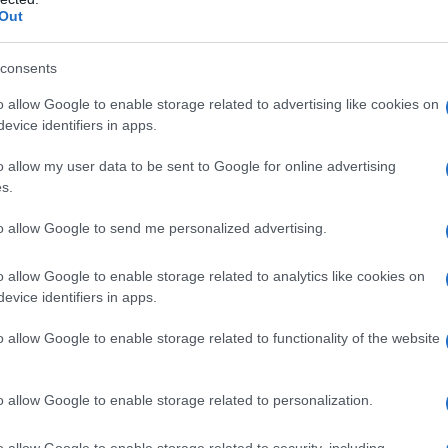
zialità del canto come strumento di supporto.
Out
one del progetto
consents
o allow Google to enable storage related to advertising like cookies on
ervento di canto di gruppo, concepito per le
evice identifiers in apps.
ducibili alla
depressione post parto
. Il
o allow my user data to be sent to Google for online advertising
itato Etico Nazionale dell’ISS, si propone di
s.
sia il suo impatto sulla salute mentale delle
to allow Google to send me personalized advertising.
o allow Google to enable storage related to analytics like cookies on
dell’intervento in diverse unità operative
evice identifiers in apps.
chetto formativo specifico per i professionisti
o allow Google to enable storage related to functionality of the website
licata una
guida operativa
che fornirà
ne di incontri di canto dedicati alle neomamme.
o allow Google to enable storage related to personalization.
o allow Google to enable storage related to security, including