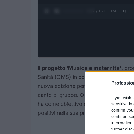
0:28 / 1:21
1
/
4
Il
progetto ‘Musica e maternità’
, pr
Sanità (OMS) in collaborazione con l’Is
Professi
nuova edizione per affrontare il tema d
canto di gruppo. Questa iniziativa, avvi
If you wish 
ha come obiettivo quello di diffondere u
sensitive in
confirm you
positivi nella sua prima edizione.
continue se
information 
further disc