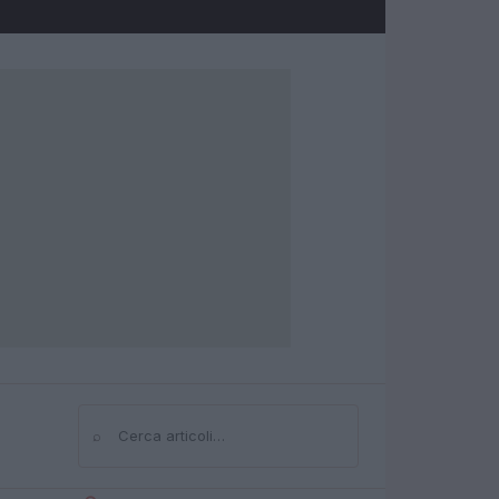
⌕
Cerca