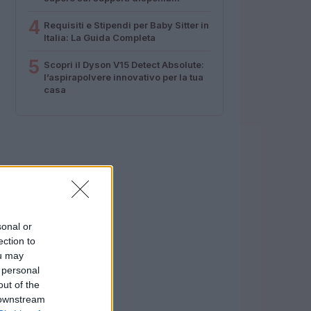
4
Requisiti e Stipendi per Baby Sitter in
Italia: La Guida Completa
5
Scopri il Dyson V15 Detect Absolute:
l’aspirapolvere innovativo per la tua
casa
sonal or
ection to
ou may
 personal
out of the
 downstream