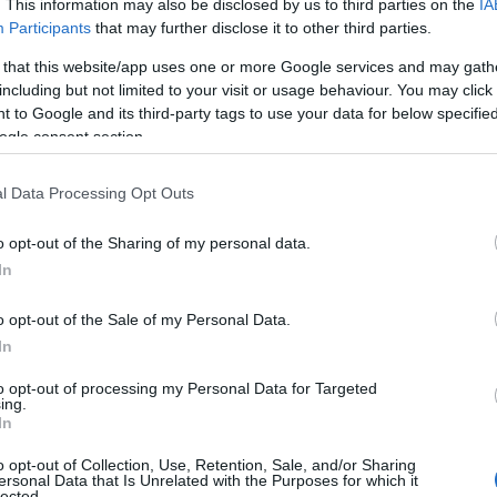
. This information may also be disclosed by us to third parties on the
IA
Participants
that may further disclose it to other third parties.
 that this website/app uses one or more Google services and may gath
including but not limited to your visit or usage behaviour. You may click 
 to Google and its third-party tags to use your data for below specifi
ogle consent section.
l Data Processing Opt Outs
o opt-out of the Sharing of my personal data.
In
o opt-out of the Sale of my Personal Data.
In
to opt-out of processing my Personal Data for Targeted
ing.
In
mula delle selezioni provinciali: un percorso
hiamate a proseguire nelle fasi successive del
o opt-out of Collection, Use, Retention, Sale, and/or Sharing
ersonal Data that Is Unrelated with the Purposes for which it
 si sono avvalsi della collaborazione di realtà
lected.