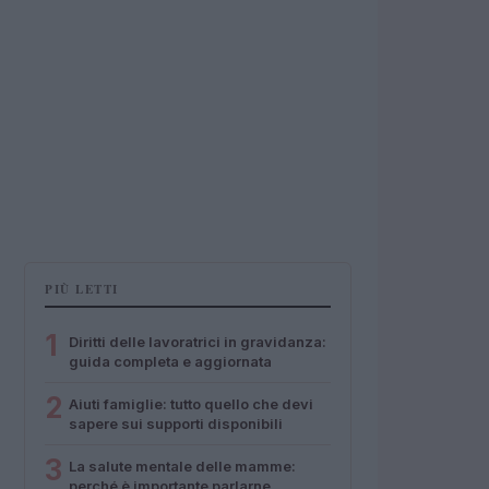
PIÙ LETTI
1
Diritti delle lavoratrici in gravidanza:
guida completa e aggiornata
2
Aiuti famiglie: tutto quello che devi
sapere sui supporti disponibili
3
La salute mentale delle mamme:
perché è importante parlarne