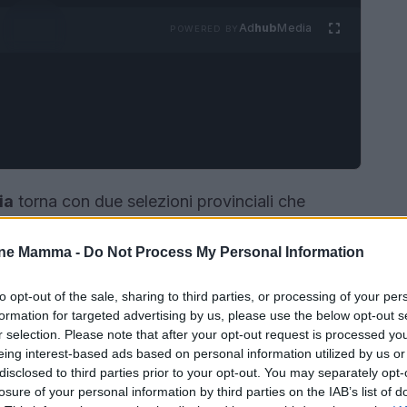
Ad
hub
Media
POWERED BY
ia
torna con due selezioni provinciali che
o spirito di promozione territoriale e
one Mamma -
Do Not Process My Personal Information
 Caserta, è prevista una serata in piazza per
li; in Puglia, il tour fa tappa nel leccese con una
to opt-out of the sale, sharing to third parties, or processing of your per
un centro commerciale di Surbo. Entrambi gli
formation for targeted advertising by us, please use the below opt-out s
r selection. Please note that after your opt-out request is processed y
enti di intrattenimento, eleganza e opportunità
eing interest-based ads based on personal information utilized by us or
i luoghi che ospitano le manifestazioni.
disclosed to third parties prior to your opt-out. You may separately opt-
losure of your personal information by third parties on the IAB’s list of