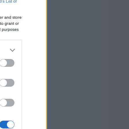
B’s List of
er and store
to grant or
ed purposes