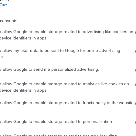
Out
e a punto serate curate nella scenografia e nella
iarato di unire
spettacolo
e promozione del
consents
o allow Google to enable storage related to advertising like cookies on
evice identifiers in apps.
inciale in piazza Mercato il 26
o allow my user data to be sent to Google for online advertising
s.
to allow Google to send me personalized advertising.
a suggestiva
Piazza Mercato
di Casapulla
er il secondo anno consecutivo porta Miss Italia
o allow Google to enable storage related to analytics like cookies on
 tour campano del concorso, è pensato per
evice identifiers in apps.
cia di Caserta e per richiamare il pubblico con
o allow Google to enable storage related to functionality of the website
zione è stata resa possibile grazie all’impegno
so e dei partner locali, con il
sostegno
di realtà
o allow Google to enable storage related to personalization.
ribuito alla logistica e alla promozione.
o allow Google to enable storage related to security, including