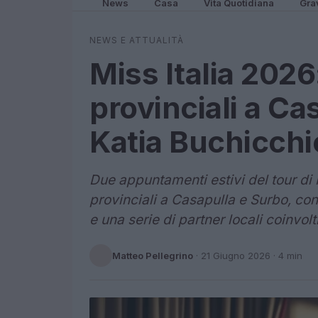
News
Casa
Vita Quotidiana
Gra
NEWS E ATTUALITÀ
Miss Italia 2026
provinciali a C
Katia Buchicchi
Due appuntamenti estivi del tour di 
provinciali a Casapulla e Surbo, co
e una serie di partner locali coinvol
Matteo Pellegrino
·
21 Giugno 2026
· 4 min