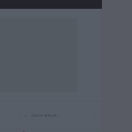
⌕
Cerca