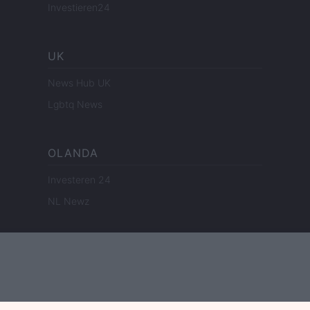
Investieren24
UK
News Hub UK
Lgbtq News
OLANDA
Investeren 24
NL Newz