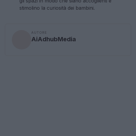
gli spazi in modo che siano accoglienti e
stimolino la curiosità dei bambini.
AUTORE
AiAdhubMedia