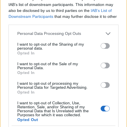
IAB’s list of downstream participants. This information may
also be disclosed by us to third parties on the
IAB’s List of
Downstream Participants
that may further disclose it to other
third parties.
ICA Milano presenta mostre, concerti e letture per
l’autunno 2026
Please note that this website/app uses one or more Google
Personal Data Processing Opt Outs
Matteo Pellegrino · 6 Ago 2026
services and may gather and store information including but
not limited to your visit or usage behaviour. You may click to
I want to opt-out of the Sharing of my
NEWS E ATTUALITÀ
personal data.
grant or deny consent to Google and its third-party tags to
Opted In
use your data for below specified purposes in below Google
consent section.
I want to opt-out of the Sale of my
Personal Data.
Opted In
I want to opt-out of processing my
Personal Data for Targeted Advertising.
Opted In
I want to opt-out of Collection, Use,
Retention, Sale, and/or Sharing of my
Personal Data that Is Unrelated with the
Purposes for which it was collected.
Opted Out
Codacons denuncia: i problemi che affliggono la Sicilia