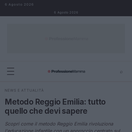
Salta al contenuto
6 Agosto 2026
6 Agosto 2026
⌕
×
⌕
NEWS E ATTUALITÀ
Cerca
Metodo Reggio Emilia: tutto
quello che devi sapere
Scopri come il metodo Reggio Emilia rivoluziona
l'educazione infantile con un approccio centrato sul