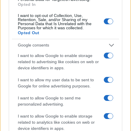
Opted In
Continua a leggere
I want to opt-out of Collection, Use,
Retention, Sale, and/or Sharing of my
NEWS E ATTUALITÀ
Personal Data that Is Unrelated with the
Purposes for which it was collected.
Opted Out
Google consents
I want to allow Google to enable storage
related to advertising like cookies on web or
device identifiers in apps.
I want to allow my user data to be sent to
Google for online advertising purposes.
I want to allow Google to send me
ICA Milano presenta mostre, concerti e letture per
personalized advertising.
l’autunno 2026
I want to allow Google to enable storage
Matteo Pellegrino · 6 Ago 2026
related to analytics like cookies on web or
device identifiers in apps.
NEWS E ATTUALITÀ