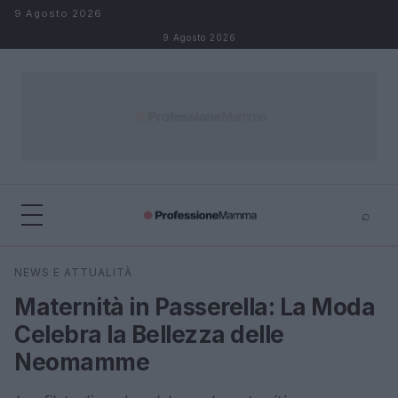
Salta al contenuto
9 Agosto 2026
9 Agosto 2026
⌕
×
⌕
NEWS E ATTUALITÀ
Cerca
Maternità in Passerella: La Moda
Celebra la Bellezza delle
Neomamme