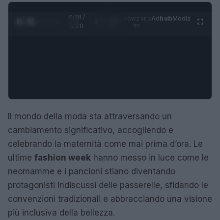
0:28 /
Ad
hub
Media
POWERED
1
/
4
1:20
BY
Il mondo della moda sta attraversando un
cambiamento significativo, accogliendo e
celebrando la maternità come mai prima d’ora. Le
ultime
fashion week
hanno messo in luce come le
neomamme e i pancioni stiano diventando
protagonisti indiscussi delle passerelle, sfidando le
convenzioni tradizionali e abbracciando una visione
più inclusiva della bellezza.