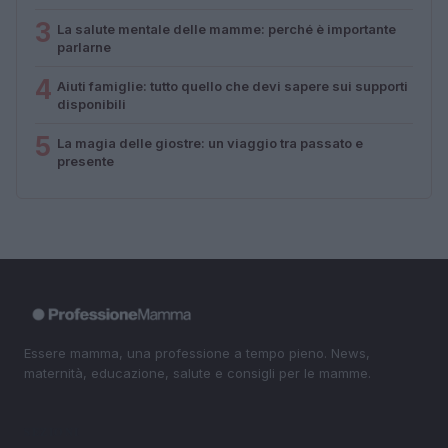
3
La salute mentale delle mamme: perché è importante
parlarne
4
Aiuti famiglie: tutto quello che devi sapere sui supporti
disponibili
5
La magia delle giostre: un viaggio tra passato e
presente
Essere mamma, una professione a tempo pieno. News,
maternità, educazione, salute e consigli per le mamme.
SEZIONI