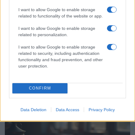
I want to allow Google to enable storage
related to functionality of the website or app.
I want to allow Google to enable storage
related to personalization.
I want to allow Google to enable storage
related to security, including authentication
functionality and fraud prevention, and other
user protection.
Codacons denuncia: i problemi che affliggono la Sicilia
tra carburanti, spiagge e incendi
CONFIRM
Matteo Pellegrino · 25 Lug 2026
NEWS E ATTUALITÀ
Data Deletion
Data Access
Privacy Policy