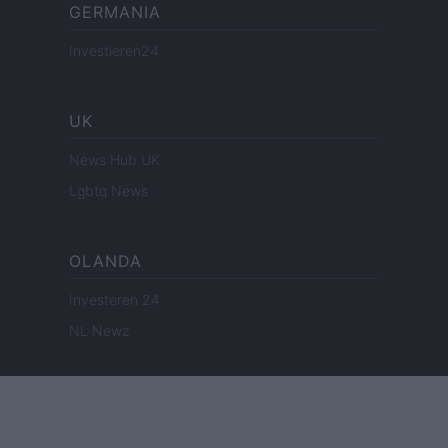
GERMANIA
Investieren24
UK
News Hub UK
Lgbtq News
OLANDA
Investeren 24
NL Newz