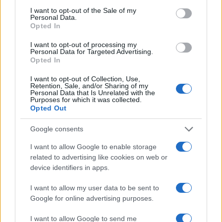
consent section.
I want to opt-out of the Sale of my
Personal Data.
Codacons denuncia: i problemi che affliggono la Sicilia
Opted In
tra carburanti, spiagge e incendi
Matteo Pellegrino · 25 Lug 2026
I want to opt-out of processing my
Personal Data for Targeted Advertising.
Opted In
NEWS E ATTUALITÀ
I want to opt-out of Collection, Use,
Retention, Sale, and/or Sharing of my
Personal Data that Is Unrelated with the
Purposes for which it was collected.
Opted Out
Google consents
I want to allow Google to enable storage
related to advertising like cookies on web or
device identifiers in apps.
I want to allow my user data to be sent to
Google for online advertising purposes.
Lamezia International Film Fest: arte e cultura si
incontrano in Calabria
I want to allow Google to send me
Camilla Pellegrini · 16 Lug 2026