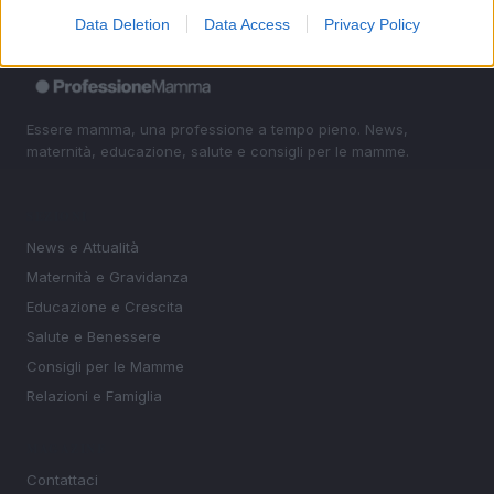
Data Deletion
Data Access
Privacy Policy
Essere mamma, una professione a tempo pieno. News,
maternità, educazione, salute e consigli per le mamme.
SEZIONI
News e Attualità
Maternità e Gravidanza
Educazione e Crescita
Salute e Benessere
Consigli per le Mamme
Relazioni e Famiglia
MAGAZINE
Contattaci