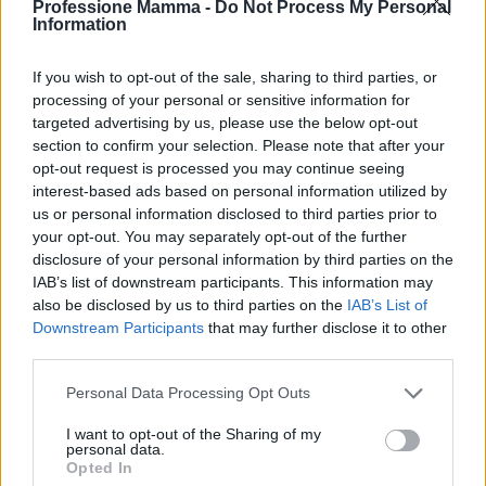
Professione Mamma -
Do Not Process My Personal
Information
If you wish to opt-out of the sale, sharing to third parties, or
processing of your personal or sensitive information for
targeted advertising by us, please use the below opt-out
ICA Milano presenta mostre, concerti e letture per
section to confirm your selection. Please note that after your
l’autunno 2026
opt-out request is processed you may continue seeing
Matteo Pellegrino · 6 Ago 2026
interest-based ads based on personal information utilized by
us or personal information disclosed to third parties prior to
NEWS E ATTUALITÀ
your opt-out. You may separately opt-out of the further
disclosure of your personal information by third parties on the
IAB’s list of downstream participants. This information may
also be disclosed by us to third parties on the
IAB’s List of
Downstream Participants
that may further disclose it to other
third parties.
Please note that this website/app uses one or more Google
Personal Data Processing Opt Outs
services and may gather and store information including but
not limited to your visit or usage behaviour. You may click to
I want to opt-out of the Sharing of my
personal data.
grant or deny consent to Google and its third-party tags to
Opted In
use your data for below specified purposes in below Google