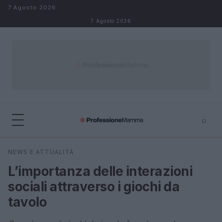
Salta al contenuto
7 Agosto 2026
7 Agosto 2026
⌕
×
⌕
NEWS E ATTUALITÀ
Cerca
L’importanza delle interazioni
sociali attraverso i giochi da
tavolo