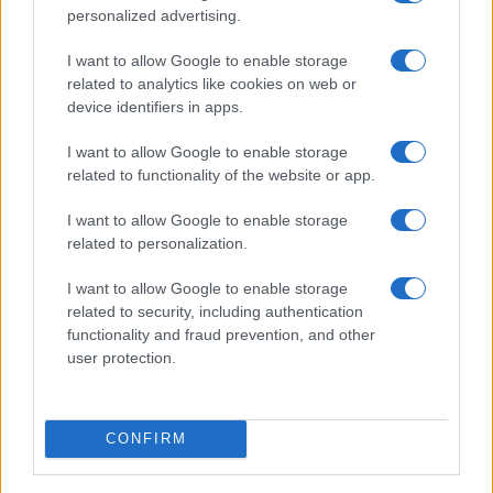
personalized advertising.
I want to allow Google to enable storage
related to analytics like cookies on web or
PIÙ LETTI
device identifiers in apps.
1
Diritti delle lavoratrici in gravidanza: guida completa e
I want to allow Google to enable storage
aggiornata
related to functionality of the website or app.
2
La salute mentale delle mamme: perché è importante
I want to allow Google to enable storage
parlarne
related to personalization.
3
Aiuti famiglie: tutto quello che devi sapere sui supporti
disponibili
I want to allow Google to enable storage
related to security, including authentication
4
Requisiti e Stipendi per Baby Sitter in Italia: La Guida
functionality and fraud prevention, and other
Completa
user protection.
5
Scopri il Dyson V15 Detect Absolute: l’aspirapolvere
innovativo per la tua casa
CONFIRM