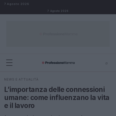
Salta al contenuto
7 Agosto 2026
7 Agosto 2026
⌕
×
⌕
NEWS E ATTUALITÀ
Cerca
L’importanza delle connessioni
umane: come influenzano la vita
e il lavoro