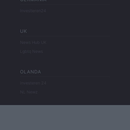
Investieren24
UK
News Hub UK
Lgbtq News
OLANDA
Investeren 24
NL Newz