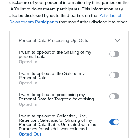
disclosure of your personal information by third parties on the
artificiale per migliorare i processi di selezione del
IAB’s list of downstream participants. This information may
personale, rendendoli più equi e consapevoli.0
also be disclosed by us to third parties on the
IAB’s List of
Downstream Participants
that may further disclose it to other
third parties.
Please note that this website/app uses one or more Google
Personal Data Processing Opt Outs
AUTORE
services and may gather and store information including but
AiAdhubMedia
not limited to your visit or usage behaviour. You may click to
I want to opt-out of the Sharing of my
personal data.
grant or deny consent to Google and its third-party tags to
Opted In
use your data for below specified purposes in below Google
consent section.
I want to opt-out of the Sale of my
Personal Data.
Opted In
I want to opt-out of processing my
Personal Data for Targeted Advertising.
Opted In
I want to opt-out of Collection, Use,
Retention, Sale, and/or Sharing of my
Personal Data that Is Unrelated with the
Purposes for which it was collected.
Opted Out