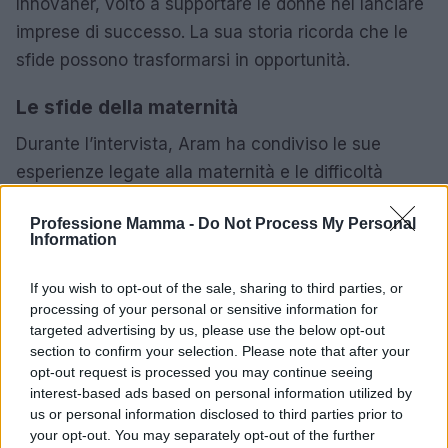
Innovaher, volto a supportare le donne nel lanciare
imprese di successo. La sua storia ricorda che le
sfide possono trasformarsi in opportunità.
Le sfide della maternità
Durante l’intervista, Aram ha condiviso le sue
esperienze legate alla maternità e le difficoltà
affrontate nel conciliare vita privata e carriera. Le
Professione Mamma -
Do Not Process My Personal
sue parole risuonano come un forte messaggio di
Information
resilienza e determinazione, invitando a non
arrendersi di fronte alle avversità.
If you wish to opt-out of the sale, sharing to third parties, or
processing of your personal or sensitive information for
Corinne ha attratto l’attenzione di oltre 60.000
targeted advertising by us, please use the below opt-out
section to confirm your selection. Please note that after your
persone, dimostrando come l’
ascolto attivo
e la
opt-out request is processed you may continue seeing
consapevolezza
possano guidarci verso scelte
interest-based ads based on personal information utilized by
più felici. Oggi, è co-fondatrice di NEXTHIRE, una
us or personal information disclosed to third parties prior to
your opt-out. You may separately opt-out of the further
start-up innovativa che sfrutta l’intelligenza