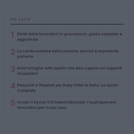
PIÙ LETTI
1
Diritti delle lavoratrici in gravidanza: guida completa e
aggiornata
2
La salute mentale delle mamme: perché è importante
parlarne
3
Aiuti famiglie: tutto quello che devi sapere sui supporti
disponibili
4
Requisiti e Stipendi per Baby Sitter in Italia: La Guida
Completa
5
Scopri il Dyson V15 Detect Absolute: l’aspirapolvere
innovativo per la tua casa