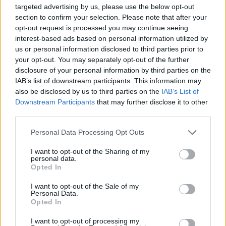
targeted advertising by us, please use the below opt-out
Continua a leggere
section to confirm your selection. Please note that after your
opt-out request is processed you may continue seeing
interest-based ads based on personal information utilized by
NEWS E ATTUALITÀ
us or personal information disclosed to third parties prior to
your opt-out. You may separately opt-out of the further
disclosure of your personal information by third parties on the
IAB’s list of downstream participants. This information may
also be disclosed by us to third parties on the
IAB’s List of
Downstream Participants
that may further disclose it to other
third parties.
Please note that this website/app uses one or more Google
Personal Data Processing Opt Outs
services and may gather and store information including but
not limited to your visit or usage behaviour. You may click to
I want to opt-out of the Sharing of my
personal data.
grant or deny consent to Google and its third-party tags to
Opted In
use your data for below specified purposes in below Google
consent section.
Cinemadamare a Nova Siri e Grumento Nova: Cultura,
I want to opt-out of the Sale of my
Personal Data.
Formazione e Inclusione
Opted In
Beatrice Bonaventura · 10 Ago 2026
I want to opt-out of processing my