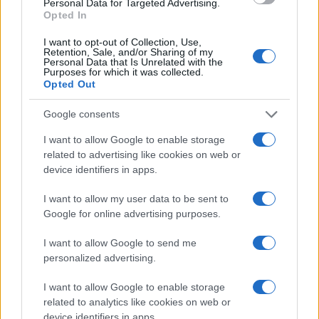
Personal Data for Targeted Advertising.
NEWS E ATTUALITÀ
Opted In
I want to opt-out of Collection, Use,
Retention, Sale, and/or Sharing of my
Personal Data that Is Unrelated with the
Purposes for which it was collected.
Opted Out
Google consents
I want to allow Google to enable storage
related to advertising like cookies on web or
device identifiers in apps.
I want to allow my user data to be sent to
ICA Milano presenta mostre, concerti e letture per
Google for online advertising purposes.
l’autunno 2026
Matteo Pellegrino · 6 Ago 2026
I want to allow Google to send me
personalized advertising.
NEWS E ATTUALITÀ
I want to allow Google to enable storage
related to analytics like cookies on web or
device identifiers in apps.