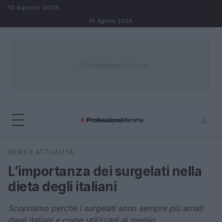
Salta al contenuto
10 Agosto 2026
10 Agosto 2026
⌕
×
⌕
NEWS E ATTUALITÀ
Cerca
L’importanza dei surgelati nella
dieta degli italiani
Scopriamo perché i surgelati sono sempre più amati
dagli italiani e come utilizzarli al meglio.