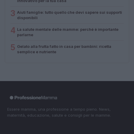
innovativo per la tua casa
3
Aiuti famiglie: tutto quello che devi sapere sui supporti
disponibili
4
La salute mentale delle mamme: perché è importante
parlarne
5
Gelato alla frutta fatto in casa per bambini: ricetta
semplice e nutriente
Essere mamma, una professione a tempo pieno. News,
maternità, educazione, salute e consigli per le mamme.
SEZIONI