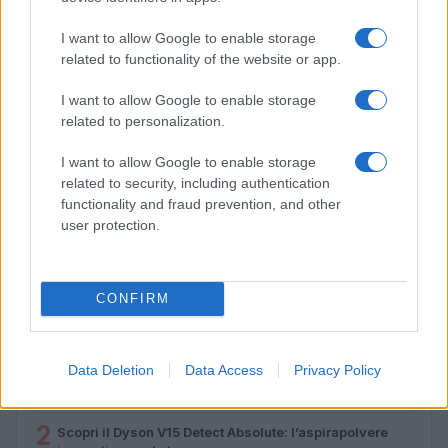
I want to allow Google to enable storage
related to functionality of the website or app.
I want to allow Google to enable storage
related to personalization.
I want to allow Google to enable storage
related to security, including authentication
Codacons denuncia: i problemi che affliggono la Sicilia
functionality and fraud prevention, and other
tra carburanti, spiagge e incendi
user protection.
Matteo Pellegrino · 25 Lug 2026
CONFIRM
PIÙ LETTI
Data Deletion
Data Access
Privacy Policy
1
Diritti delle lavoratrici in gravidanza: guida completa e
aggiornata
2
Scopri il Dyson V15 Detect Absolute: l’aspirapolvere