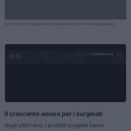
Scopri perché i surgelati sono fondamentali nella dieta degli italiani.
0:28 /
Ad
hub
Media
POWERED
1
/
4
1:21
BY
Il crescente amore per i surgelati
Negli ultimi anni, i prodotti surgelati hanno