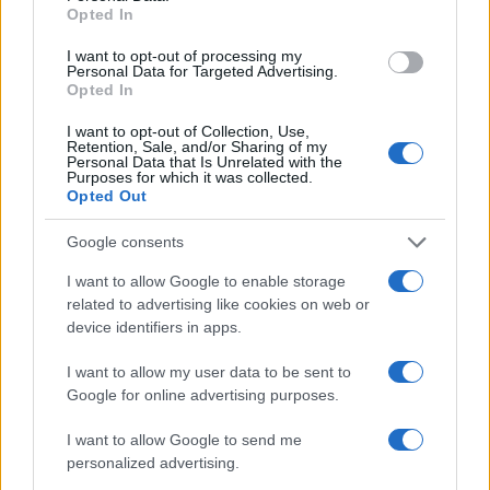
Opted In
ICA Milano presenta mostre, concerti e letture per
I want to opt-out of processing my
l’autunno 2026
Personal Data for Targeted Advertising.
Opted In
Matteo Pellegrino · 6 Ago 2026
I want to opt-out of Collection, Use,
NEWS E ATTUALITÀ
Retention, Sale, and/or Sharing of my
Personal Data that Is Unrelated with the
Purposes for which it was collected.
Opted Out
Google consents
I want to allow Google to enable storage
related to advertising like cookies on web or
device identifiers in apps.
I want to allow my user data to be sent to
Google for online advertising purposes.
I want to allow Google to send me
Codacons denuncia: i problemi che affliggono la Sicilia
personalized advertising.
tra carburanti, spiagge e incendi