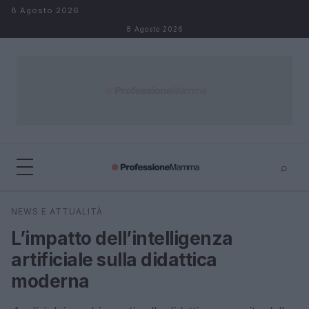
Salta al contenuto
8 Agosto 2026
8 Agosto 2026
⌕
×
⌕
NEWS E ATTUALITÀ
Cerca
L’impatto dell’intelligenza
artificiale sulla didattica
moderna