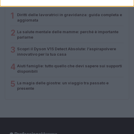
PIÙ LETTI
1
Diritti delle lavoratrici in gravidanza: guida completa e
aggiornata
2
La salute mentale delle mamme: perché è importante
parlarne
3
Scopri il Dyson V15 Detect Absolute: l’aspirapolvere
innovativo per la tua casa
4
Aiuti famiglie: tutto quello che devi sapere sui supporti
disponibili
5
La magia delle giostre: un viaggio tra passato e
presente