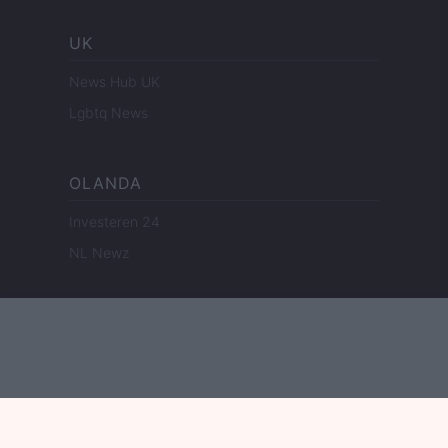
UK
News Hub UK
Lgbtq News
OLANDA
Investeren 24
NL Newz