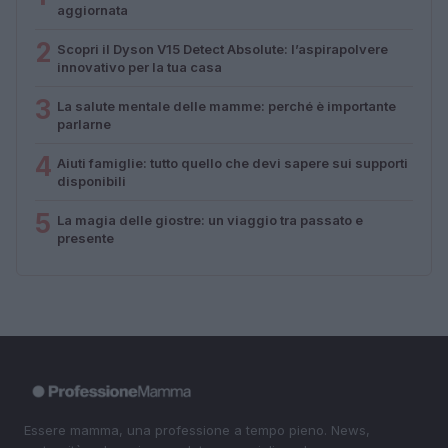
aggiornata
2
Scopri il Dyson V15 Detect Absolute: l’aspirapolvere
innovativo per la tua casa
3
La salute mentale delle mamme: perché è importante
parlarne
4
Aiuti famiglie: tutto quello che devi sapere sui supporti
disponibili
5
La magia delle giostre: un viaggio tra passato e
presente
Essere mamma, una professione a tempo pieno. News,