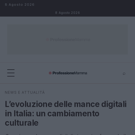
Salta al contenuto
8 Agosto 2026
8 Agosto 2026
⌕
×
⌕
NEWS E ATTUALITÀ
Cerca
L’evoluzione delle mance digitali
in Italia: un cambiamento
culturale