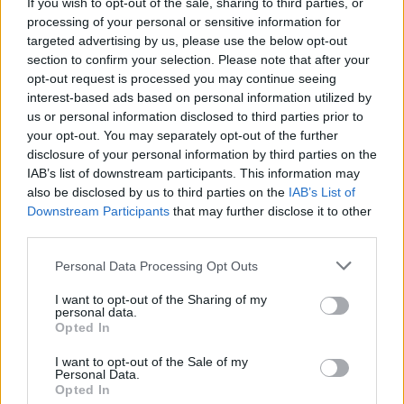
If you wish to opt-out of the sale, sharing to third parties, or
processing of your personal or sensitive information for
targeted advertising by us, please use the below opt-out
section to confirm your selection. Please note that after your
opt-out request is processed you may continue seeing
Continua a leggere
interest-based ads based on personal information utilized by
us or personal information disclosed to third parties prior to
your opt-out. You may separately opt-out of the further
NEWS E ATTUALITÀ
disclosure of your personal information by third parties on the
IAB’s list of downstream participants. This information may
also be disclosed by us to third parties on the
IAB’s List of
Downstream Participants
that may further disclose it to other
third parties.
Please note that this website/app uses one or more Google
Personal Data Processing Opt Outs
services and may gather and store information including but
not limited to your visit or usage behaviour. You may click to
I want to opt-out of the Sharing of my
personal data.
grant or deny consent to Google and its third-party tags to
Opted In
use your data for below specified purposes in below Google
consent section.
I want to opt-out of the Sale of my
Personal Data.
ICA Milano presenta mostre, concerti e letture per
Opted In