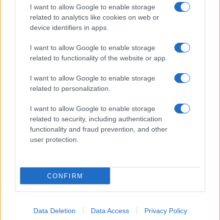
I want to allow Google to enable storage
related to analytics like cookies on web or
ICA Milano presenta mostre, concerti e letture per
device identifiers in apps.
l’autunno 2026
Matteo Pellegrino · 6 Ago 2026
I want to allow Google to enable storage
related to functionality of the website or app.
NEWS E ATTUALITÀ
I want to allow Google to enable storage
related to personalization.
I want to allow Google to enable storage
related to security, including authentication
functionality and fraud prevention, and other
user protection.
CONFIRM
Codacons denuncia: i problemi che affliggono la Sicilia
tra carburanti, spiagge e incendi
Data Deletion
Data Access
Privacy Policy
Matteo Pellegrino · 25 Lug 2026