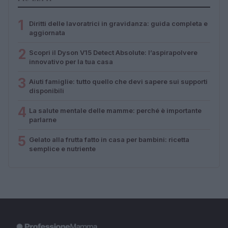
1
Diritti delle lavoratrici in gravidanza: guida completa e
aggiornata
2
Scopri il Dyson V15 Detect Absolute: l’aspirapolvere
innovativo per la tua casa
3
Aiuti famiglie: tutto quello che devi sapere sui supporti
disponibili
4
La salute mentale delle mamme: perché è importante
parlarne
5
Gelato alla frutta fatto in casa per bambini: ricetta
semplice e nutriente