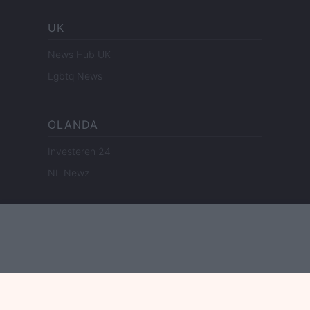
UK
News Hub UK
Lgbtq News
OLANDA
Investeren 24
NL Newz