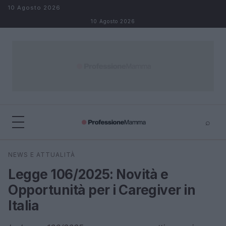
Salta al contenuto
10 Agosto 2026
10 Agosto 2026
⌕
×
⌕
NEWS E ATTUALITÀ
Cerca
Legge 106/2025: Novità e
Opportunità per i Caregiver in
Italia