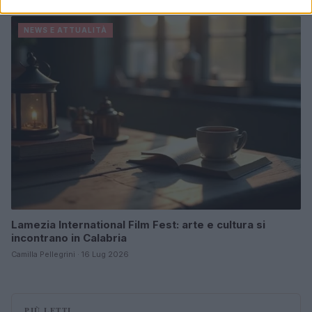
NEWS E ATTUALITÀ
Lamezia International Film Fest: arte e cultura si
incontrano in Calabria
Camilla Pellegrini · 16 Lug 2026
PIÙ LETTI