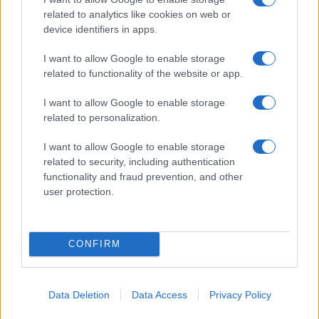
Ansia nei figli: tecniche di co-regolazione e routine
related to analytics like cookies on web or
rassicuranti
device identifiers in apps.
Beatrice Bonaventura · 7 Ago 2026
I want to allow Google to enable storage
EDUCAZIONE E CRESCITA
related to functionality of the website or app.
I want to allow Google to enable storage
related to personalization.
I want to allow Google to enable storage
related to security, including authentication
functionality and fraud prevention, and other
user protection.
CONFIRM
Nuova legge provinciale pone il benessere scolastico
al centro del sistema educativo
Data Deletion
Data Access
Privacy Policy
Roberto Capelli · 5 Ago 2026