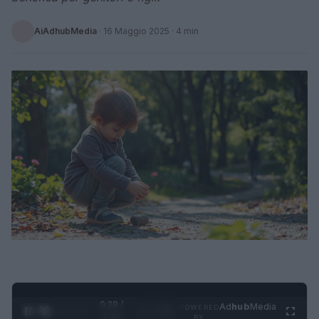
AiAdhubMedia
·
16 Maggio 2025
· 4 min
0:28 /
Ad
hub
Media
POWERED
1
/
4
1:23
BY