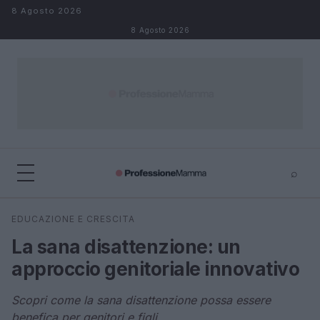
Salta al contenuto
8 Agosto 2026
8 Agosto 2026
⌕
×
⌕
EDUCAZIONE E CRESCITA
Cerca
La sana disattenzione: un
approccio genitoriale innovativo
Scopri come la sana disattenzione possa essere
benefica per genitori e figli.