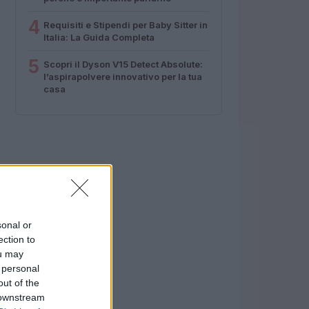
4
Requisiti e Stipendi per Baby Sitter in
Italia: La Guida Completa
5
Scopri il Dyson V15 Detect Absolute:
l’aspirapolvere innovativo per la tua
casa
sonal or
ection to
ou may
 personal
out of the
 downstream