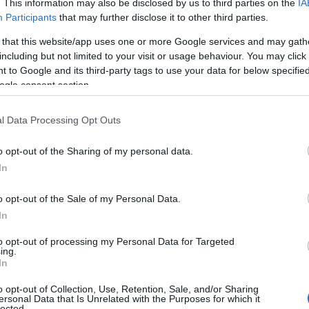
. This information may also be disclosed by us to third parties on the
IA
Participants
that may further disclose it to other third parties.
 that this website/app uses one or more Google services and may gath
including but not limited to your visit or usage behaviour. You may click 
 to Google and its third-party tags to use your data for below specifi
ogle consent section.
l Data Processing Opt Outs
o opt-out of the Sharing of my personal data.
In
o opt-out of the Sale of my Personal Data.
In
to opt-out of processing my Personal Data for Targeted
r
ing.
In
zzata da impegni e responsabilità che iniziano
o opt-out of Collection, Use, Retention, Sale, and/or Sharing
ersonal Data that Is Unrelated with the Purposes for which it
ia di Maria, che da tre anni assiste sua madre.
lected.