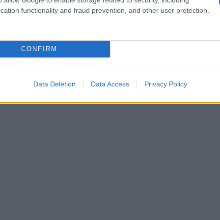
cation functionality and fraud prevention, and other user protection.
frontando la sfida senza un adeguato supporto
CONFIRM
Data Deletion
Data Access
Privacy Policy