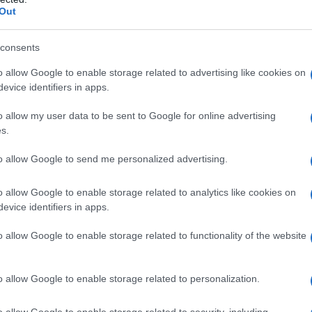
Out
to in cui si assicura che la madre prenda le
r affrontare la giornata. Con un lavoro a tempo
consents
to e la pausa pranzo è dedicata a controllare che
o allow Google to enable storage related to advertising like cookies on
evice identifiers in apps.
a inizia un ‘secondo turno’. Questo momento è
o allow my user data to be sent to Google for online advertising
s.
alla somministrazione dei farmaci e alle cure
one e impegno, poiché garantire il benessere
to allow Google to send me personalized advertising.
o allow Google to enable storage related to analytics like cookies on
evice identifiers in apps.
a sanitario
o allow Google to enable storage related to functionality of the website
o una professionista sanitaria, rappresenta un
sone non autosufficienti. In Svizzera,
o allow Google to enable storage related to personalization.
esta situazione, con il
70%
di essi costituito da
 bilanciare tale responsabilità con un lavoro
o allow Google to enable storage related to security, including