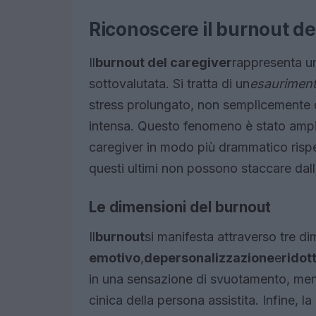
Riconoscere il burnout de
Il
burnout del caregiver
rappresenta u
sottovalutata. Si tratta di un
esauriment
stress prolungato, non semplicemente 
intensa. Questo fenomeno è stato ampia
caregiver in modo più drammatico rispet
questi ultimi non possono staccare dall
Le dimensioni del burnout
Il
burnout
si manifesta attraverso tre dim
emotivo
,
depersonalizzazione
e
ridot
in una sensazione di svuotamento, ment
cinica della persona assistita. Infine, 