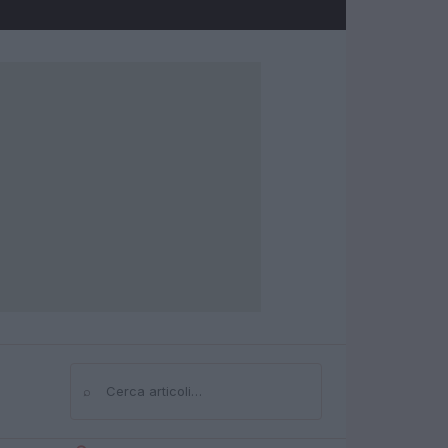
⌕
Cerca