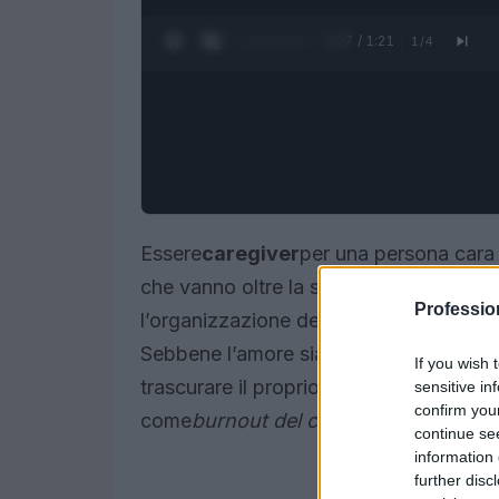
0:28 / 1:21
1
/
4
Essere
caregiver
per una persona cara 
che vanno oltre la semplice assistenza.
Professi
l’organizzazione della vita quotidiana 
Sebbene l’amore sia il motore di queste
If you wish 
trascurare il proprio benessere, predi
sensitive in
confirm you
come
burnout del caregiver
.
continue se
information 
further disc