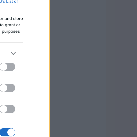
B’s List of
er and store
to grant or
ed purposes