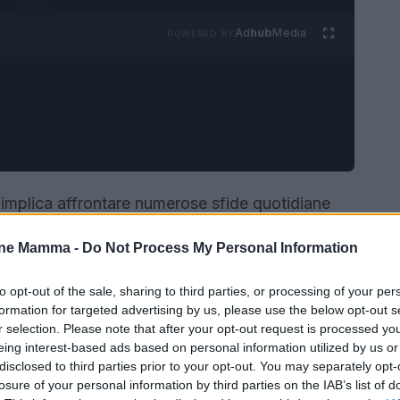
Ad
hub
Media
POWERED BY
implica affrontare numerose sfide quotidiane
 Questo ruolo richiede la gestione della salute,
one Mamma -
Do Not Process My Personal Information
e la gestione dell’impatto emotivo che ne deriva.
 azioni, i caregiver spesso rischiano di
to opt-out of the sale, sharing to third parties, or processing of your per
sponendosi così a una condizione nota
formation for targeted advertising by us, please use the below opt-out s
r selection. Please note that after your opt-out request is processed y
eing interest-based ads based on personal information utilized by us or
disclosed to third parties prior to your opt-out. You may separately opt-
losure of your personal information by third parties on the IAB’s list of