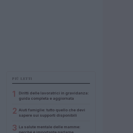
PIÙ LETTI
1
Diritti delle lavoratrici in gravidanza:
guida completa e aggiornata
2
Aiuti famiglie: tutto quello che devi
sapere sui supporti disponibili
3
La salute mentale delle mamme:
perché è importante parlarne