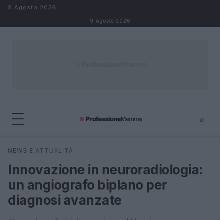
Salta al contenuto
9 Agosto 2026
9 Agosto 2026
⌕
×
⌕
NEWS E ATTUALITÀ
Cerca
Innovazione in neuroradiologia:
un angiografo biplano per
diagnosi avanzate