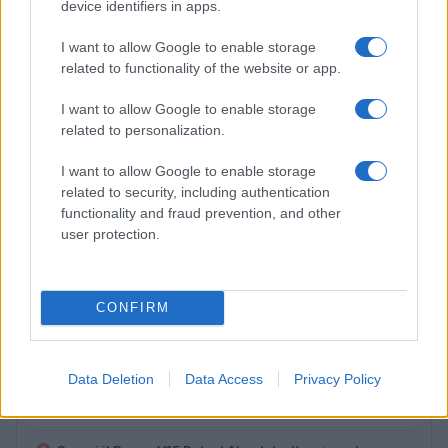
device identifiers in apps.
I want to allow Google to enable storage
related to functionality of the website or app.
I want to allow Google to enable storage
related to personalization.
I want to allow Google to enable storage
related to security, including authentication
functionality and fraud prevention, and other
Lamezia International Film Fest: arte e cultura si
user protection.
incontrano in Calabria
Camilla Pellegrini · 16 Lug 2026
CONFIRM
PIÙ LETTI
Data Deletion
Data Access
Privacy Policy
1
Diritti delle lavoratrici in gravidanza: guida completa e
aggiornata