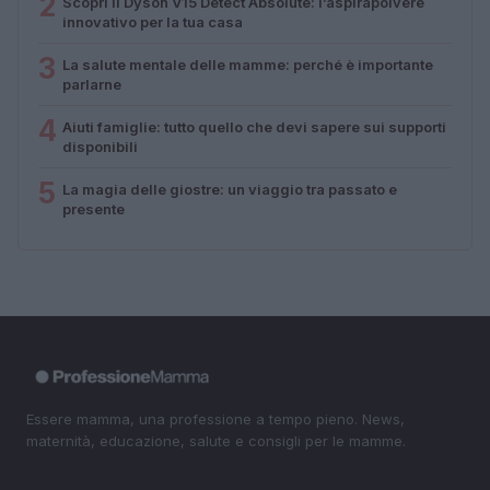
2
Scopri il Dyson V15 Detect Absolute: l’aspirapolvere
innovativo per la tua casa
3
La salute mentale delle mamme: perché è importante
parlarne
4
Aiuti famiglie: tutto quello che devi sapere sui supporti
disponibili
5
La magia delle giostre: un viaggio tra passato e
presente
Essere mamma, una professione a tempo pieno. News,
maternità, educazione, salute e consigli per le mamme.