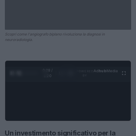
Scopri come l'angiografo biplano rivoluziona la diagnosi in
neuroradiologia.
0:28 /
Ad
hub
Media
POWERED
1
/
4
1:20
BY
Un investimento significativo per la