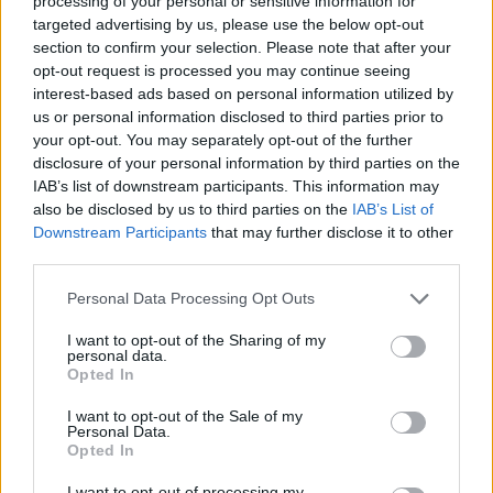
processing of your personal or sensitive information for
targeted advertising by us, please use the below opt-out
section to confirm your selection. Please note that after your
Continua a leggere
opt-out request is processed you may continue seeing
interest-based ads based on personal information utilized by
us or personal information disclosed to third parties prior to
NEWS E ATTUALITÀ
your opt-out. You may separately opt-out of the further
disclosure of your personal information by third parties on the
IAB’s list of downstream participants. This information may
also be disclosed by us to third parties on the
IAB’s List of
Downstream Participants
that may further disclose it to other
third parties.
Please note that this website/app uses one or more Google
Personal Data Processing Opt Outs
services and may gather and store information including but
not limited to your visit or usage behaviour. You may click to
I want to opt-out of the Sharing of my
personal data.
grant or deny consent to Google and its third-party tags to
Opted In
use your data for below specified purposes in below Google
consent section.
I want to opt-out of the Sale of my
ICA Milano presenta mostre, concerti e letture per
Personal Data.
l’autunno 2026
Opted In
Matteo Pellegrino · 6 Ago 2026
I want to opt-out of processing my