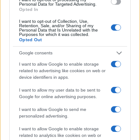
Personal Data for Targeted Advertising.
NEWS E ATTUALITÀ
Opted In
I want to opt-out of Collection, Use,
Retention, Sale, and/or Sharing of my
Personal Data that Is Unrelated with the
Purposes for which it was collected.
Opted Out
Google consents
I want to allow Google to enable storage
related to advertising like cookies on web or
device identifiers in apps.
I want to allow my user data to be sent to
Codacons denuncia: i problemi che affliggono la Sicilia
Google for online advertising purposes.
tra carburanti, spiagge e incendi
Matteo Pellegrino · 25 Lug 2026
I want to allow Google to send me
personalized advertising.
NEWS E ATTUALITÀ
I want to allow Google to enable storage
related to analytics like cookies on web or