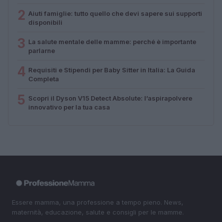
2
Aiuti famiglie: tutto quello che devi sapere sui supporti
disponibili
3
La salute mentale delle mamme: perché è importante
parlarne
4
Requisiti e Stipendi per Baby Sitter in Italia: La Guida
Completa
5
Scopri il Dyson V15 Detect Absolute: l’aspirapolvere
innovativo per la tua casa
Essere mamma, una professione a tempo pieno. News,
maternità, educazione, salute e consigli per le mamme.