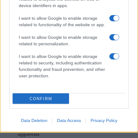
device identifiers in apps.
I want to allow Google to enable storage
related to functionality of the website or app.
I want to allow Google to enable storage
related to personalization.
I want to allow Google to enable storage
related to security, including authentication
functionality and fraud prevention, and other
Lamezia International Film Fest: arte e cultura si
user protection.
incontrano in Calabria
Camilla Pellegrini · 16 Lug 2026
CONFIRM
PIÙ LETTI
Data Deletion
Data Access
Privacy Policy
1
Diritti delle lavoratrici in gravidanza: guida completa e
aggiornata