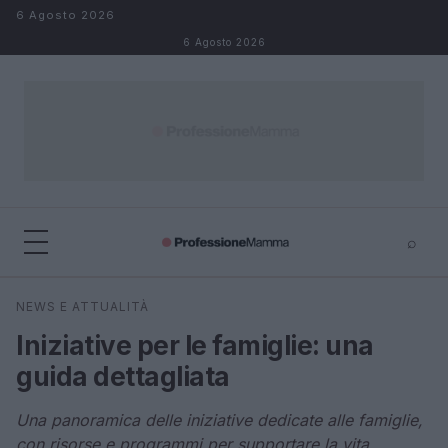
Salta al contenuto
6 Agosto 2026
6 Agosto 2026
⌕
×
⌕
NEWS E ATTUALITÀ
Cerca
Iniziative per le famiglie: una
guida dettagliata
Una panoramica delle iniziative dedicate alle famiglie,
con risorse e programmi per supportare la vita