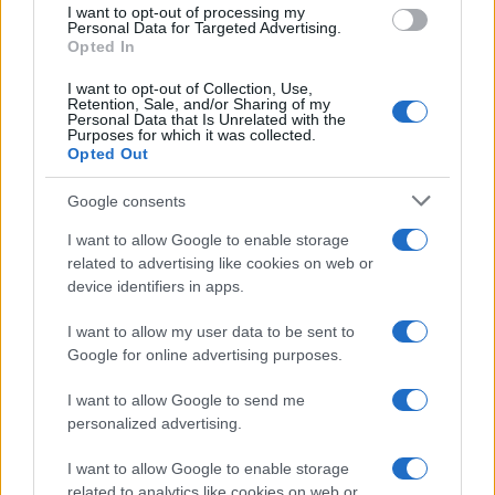
Matteo Pellegrino · 6 Ago 2026
I want to opt-out of processing my
Personal Data for Targeted Advertising.
Opted In
NEWS E ATTUALITÀ
I want to opt-out of Collection, Use,
Retention, Sale, and/or Sharing of my
Personal Data that Is Unrelated with the
Purposes for which it was collected.
Opted Out
Google consents
I want to allow Google to enable storage
related to advertising like cookies on web or
device identifiers in apps.
I want to allow my user data to be sent to
Google for online advertising purposes.
Codacons denuncia: i problemi che affliggono la Sicilia
tra carburanti, spiagge e incendi
I want to allow Google to send me
Matteo Pellegrino · 25 Lug 2026
personalized advertising.
NEWS E ATTUALITÀ
I want to allow Google to enable storage
related to analytics like cookies on web or