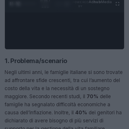
0:27 /
Ad
hub
Media
POWERED
1
/
4
1:21
BY
1. Problema/scenario
Negli ultimi anni, le famiglie italiane si sono trovate
ad affrontare sfide crescenti, tra cui l’aumento del
costo della vita e la necessità di un sostegno
maggiore. Secondo recenti studi, il
70%
delle
famiglie ha segnalato difficoltà economiche a
causa dell’inflazione. Inoltre, il
40%
dei genitori ha
dichiarato di avere bisogno di più servizi di
supporto per la gestione della vita familiare.