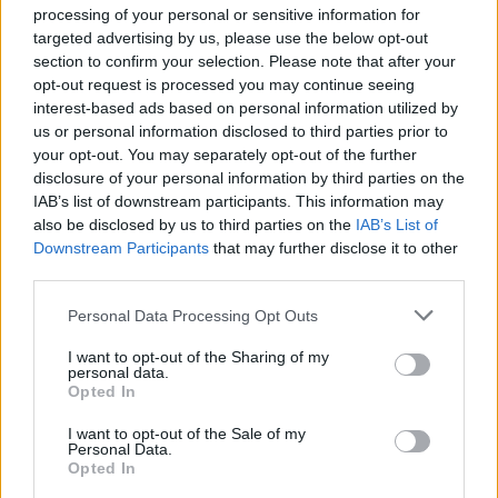
processing of your personal or sensitive information for
targeted advertising by us, please use the below opt-out
section to confirm your selection. Please note that after your
Continua a leggere
opt-out request is processed you may continue seeing
interest-based ads based on personal information utilized by
us or personal information disclosed to third parties prior to
NEWS E ATTUALITÀ
your opt-out. You may separately opt-out of the further
disclosure of your personal information by third parties on the
IAB’s list of downstream participants. This information may
also be disclosed by us to third parties on the
IAB’s List of
Downstream Participants
that may further disclose it to other
third parties.
Please note that this website/app uses one or more Google
Personal Data Processing Opt Outs
services and may gather and store information including but
not limited to your visit or usage behaviour. You may click to
I want to opt-out of the Sharing of my
personal data.
grant or deny consent to Google and its third-party tags to
Opted In
use your data for below specified purposes in below Google
consent section.
I want to opt-out of the Sale of my
Personal Data.
ICA Milano presenta mostre, concerti e letture per
Opted In
l’autunno 2026