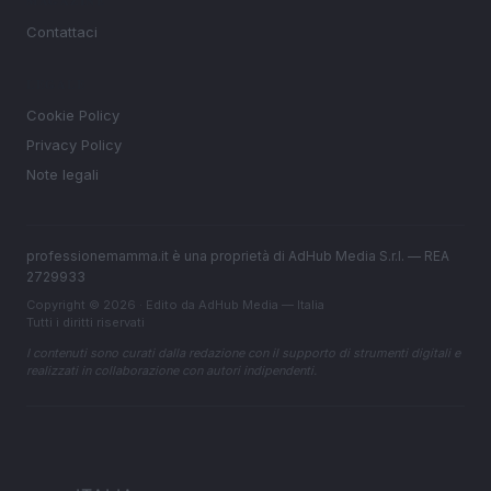
MAGAZINE
Contattaci
LEGALE
Cookie Policy
Privacy Policy
Note legali
professionemamma.it è una proprietà di AdHub Media S.r.l. — REA
2729933
Copyright © 2026 · Edito da AdHub Media — Italia
Tutti i diritti riservati
I contenuti sono curati dalla redazione con il supporto di strumenti digitali e
realizzati in collaborazione con autori indipendenti.