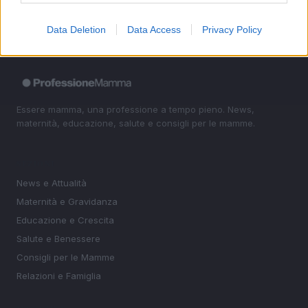
Data Deletion
Data Access
Privacy Policy
Essere mamma, una professione a tempo pieno. News,
maternità, educazione, salute e consigli per le mamme.
SEZIONI
News e Attualità
Maternità e Gravidanza
Educazione e Crescita
Salute e Benessere
Consigli per le Mamme
Relazioni e Famiglia