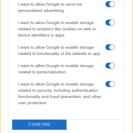
I want to allow Google to send me
incontrano in Calabria
personalized advertising.
Camilla Pellegrini · 16 Lug 2026
I want to allow Google to enable storage
related to analytics like cookies on web or
device identifiers in apps.
PIÙ LETTI
I want to allow Google to enable storage
1
Diritti delle lavoratrici in gravidanza: guida completa e
related to functionality of the website or app.
aggiornata
I want to allow Google to enable storage
2
Scopri il Dyson V15 Detect Absolute: l’aspirapolvere
related to personalization.
innovativo per la tua casa
3
I want to allow Google to enable storage
La salute mentale delle mamme: perché è importante
parlarne
related to security, including authentication
functionality and fraud prevention, and other
4
Aiuti famiglie: tutto quello che devi sapere sui supporti
user protection.
disponibili
5
La magia delle giostre: un viaggio tra passato e
presente
CONFIRM