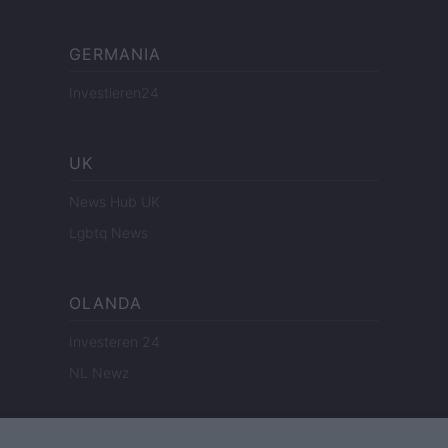
GERMANIA
Investieren24
UK
News Hub UK
Lgbtq News
OLANDA
Investeren 24
NL Newz