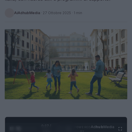
AiAdhubMedia
·
27 Ottobre 2025
· 1 min
0:28 /
Ad
hub
Media
POWERED
1
/
4
1:21
BY