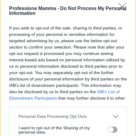
Professione Mamma -
Do Not Process My Personal
Information
If you wish to opt-out of the sale, sharing to third parties, or
processing of your personal or sensitive information for
targeted advertising by us, please use the below opt-out
section to confirm your selection. Please note that after your
ICA Milano presenta mostre, concerti e letture per
opt-out request is processed you may continue seeing
l’autunno 2026
interest-based ads based on personal information utilized by
Matteo Pellegrino · 6 Ago 2026
us or personal information disclosed to third parties prior to
your opt-out. You may separately opt-out of the further
NEWS E ATTUALITÀ
disclosure of your personal information by third parties on the
IAB’s list of downstream participants. This information may
also be disclosed by us to third parties on the
IAB’s List of
Downstream Participants
that may further disclose it to other
third parties.
Please note that this website/app uses one or more Google
Personal Data Processing Opt Outs
services and may gather and store information including but
not limited to your visit or usage behaviour. You may click to
I want to opt-out of the Sharing of my
personal data.
grant or deny consent to Google and its third-party tags to