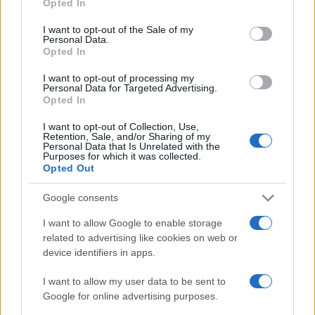
Opted In
use your data for below specified purposes in below Google
consent section.
I want to opt-out of the Sale of my
Personal Data.
Opted In
Codacons denuncia: i problemi che affliggono la Sicilia
tra carburanti, spiagge e incendi
I want to opt-out of processing my
Matteo Pellegrino · 25 Lug 2026
Personal Data for Targeted Advertising.
Opted In
NEWS E ATTUALITÀ
I want to opt-out of Collection, Use,
Retention, Sale, and/or Sharing of my
Personal Data that Is Unrelated with the
Purposes for which it was collected.
Opted Out
Google consents
I want to allow Google to enable storage
related to advertising like cookies on web or
device identifiers in apps.
I want to allow my user data to be sent to
Google for online advertising purposes.
Lamezia International Film Fest: arte e cultura si