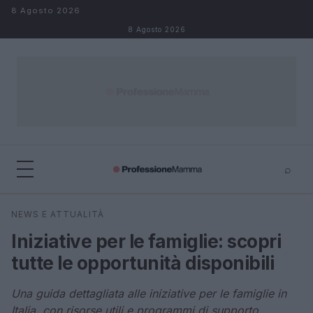
Salta al contenuto
8 Agosto 2026
8 Agosto 2026
⌕
×
⌕
NEWS E ATTUALITÀ
Cerca
Iniziative per le famiglie: scopri
tutte le opportunità disponibili
Una guida dettagliata alle iniziative per le famiglie in
Italia, con risorse utili e programmi di supporto.