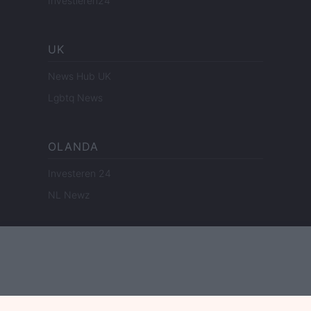
Investieren24
UK
News Hub UK
Lgbtq News
OLANDA
Investeren 24
NL Newz