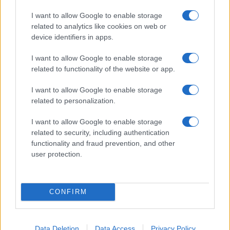
tra carburanti, spiagge e incendi
I want to allow Google to enable storage
Matteo Pellegrino · 25 Lug 2026
related to analytics like cookies on web or
device identifiers in apps.
NEWS E ATTUALITÀ
I want to allow Google to enable storage
related to functionality of the website or app.
I want to allow Google to enable storage
related to personalization.
I want to allow Google to enable storage
related to security, including authentication
functionality and fraud prevention, and other
user protection.
Lamezia International Film Fest: arte e cultura si
incontrano in Calabria
CONFIRM
Camilla Pellegrini · 16 Lug 2026
Data Deletion
Data Access
Privacy Policy