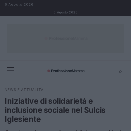
Salta al contenuto
6 Agosto 2026
6 Agosto 2026
⌕
×
⌕
NEWS E ATTUALITÀ
Cerca
Iniziative di solidarietà e
inclusione sociale nel Sulcis
Iglesiente