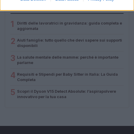
PIÙ LETTI
1
Diritti delle lavoratrici in gravidanza: guida completa e
aggiornata
2
Aiuti famiglie: tutto quello che devi sapere sui supporti
disponibili
3
La salute mentale delle mamme: perché è importante
parlarne
4
Requisiti e Stipendi per Baby Sitter in Italia: La Guida
Completa
5
Scopri il Dyson V15 Detect Absolute: l’aspirapolvere
innovativo per la tua casa