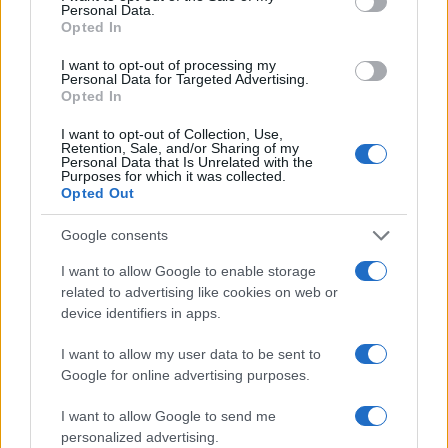
Personal Data.
Opted In
I want to opt-out of processing my
ICA Milano presenta mostre, concerti e letture per
Personal Data for Targeted Advertising.
l’autunno 2026
Opted In
Matteo Pellegrino · 6 Ago 2026
I want to opt-out of Collection, Use,
Retention, Sale, and/or Sharing of my
NEWS E ATTUALITÀ
Personal Data that Is Unrelated with the
Purposes for which it was collected.
Opted Out
Google consents
I want to allow Google to enable storage
related to advertising like cookies on web or
device identifiers in apps.
I want to allow my user data to be sent to
Google for online advertising purposes.
I want to allow Google to send me
Codacons denuncia: i problemi che affliggono la Sicilia
personalized advertising.