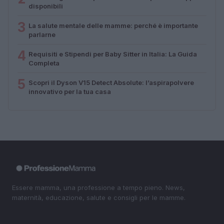
disponibili
3
La salute mentale delle mamme: perché è importante
parlarne
4
Requisiti e Stipendi per Baby Sitter in Italia: La Guida
Completa
5
Scopri il Dyson V15 Detect Absolute: l’aspirapolvere
innovativo per la tua casa
Essere mamma, una professione a tempo pieno. News,
maternità, educazione, salute e consigli per le mamme.