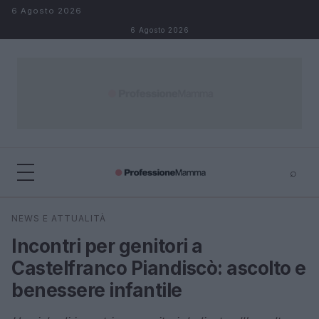
Salta al contenuto
6 Agosto 2026
6 Agosto 2026
⌕
×
⌕
NEWS E ATTUALITÀ
Cerca
Incontri per genitori a
Castelfranco Piandiscò: ascolto e
benessere infantile