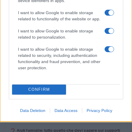
device identifiers in apps.
I want to allow Google to enable storage
related to functionality of the website or app.
I want to allow Google to enable storage
related to personalization.
I want to allow Google to enable storage
related to security, including authentication
functionality and fraud prevention, and other
Lamezia International Film Fest: arte e cultura si
user protection.
incontrano in Calabria
Camilla Pellegrini · 16 Lug 2026
CONFIRM
PIÙ LETTI
Data Deletion
Data Access
Privacy Policy
1
Diritti delle lavoratrici in gravidanza: guida completa e
aggiornata
2
Aiuti famiglie: tutto quello che devi sapere sui supporti