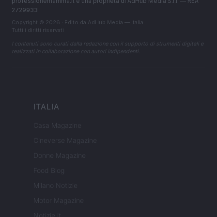
professionemamma.it è una proprietà di AdHub Media S.r.l. — REA
2729933
Copyright © 2026 · Edito da AdHub Media — Italia
Tutti i diritti riservati
I contenuti sono curati dalla redazione con il supporto di strumenti digitali e
realizzati in collaborazione con autori indipendenti.
ITALIA
Casa Magazine
Cineverse Magazine
Donne Magazine
Food Blog
Milano Notizie
Motor Magazine
Notizie.it