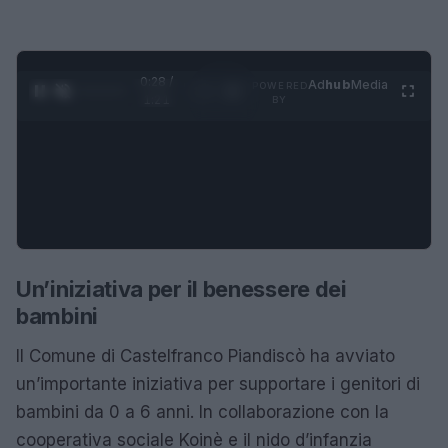
0:29 /
Ad
hub
Media
POWERED
1
/
4
1:21
BY
Un’iniziativa per il benessere dei
bambini
Il Comune di Castelfranco Piandiscò ha avviato
un’importante iniziativa per supportare i genitori di
bambini da 0 a 6 anni. In collaborazione con la
cooperativa sociale Koinè e il nido d’infanzia