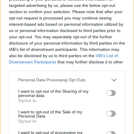
targeted advertising by us, please use the below opt-out
section to confirm your selection. Please note that after your
Continua a leggere
opt-out request is processed you may continue seeing
interest-based ads based on personal information utilized by
us or personal information disclosed to third parties prior to
NEWS E ATTUALITÀ
your opt-out. You may separately opt-out of the further
disclosure of your personal information by third parties on the
IAB’s list of downstream participants. This information may
also be disclosed by us to third parties on the
IAB’s List of
Downstream Participants
that may further disclose it to other
third parties.
Please note that this website/app uses one or more Google
Personal Data Processing Opt Outs
services and may gather and store information including but
not limited to your visit or usage behaviour. You may click to
I want to opt-out of the Sharing of my
personal data.
grant or deny consent to Google and its third-party tags to
Opted In
use your data for below specified purposes in below Google
consent section.
I want to opt-out of the Sale of my
ICA Milano presenta mostre, concerti e letture per
Personal Data.
l’autunno 2026
Opted In
Matteo Pellegrino · 6 Ago 2026
I want to opt-out of processing my