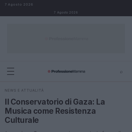
Salta al contenuto
7 Agosto 2026
7 Agosto 2026
⌕
×
⌕
NEWS E ATTUALITÀ
Cerca
Il Conservatorio di Gaza: La
Musica come Resistenza
Culturale