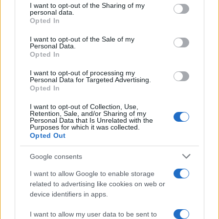
not limited to your visit or usage behaviour. You may click to
I want to opt-out of the Sharing of my
personal data.
grant or deny consent to Google and its third-party tags to
Opted In
use your data for below specified purposes in below Google
consent section.
I want to opt-out of the Sale of my
Personal Data.
Opted In
I want to opt-out of processing my
Personal Data for Targeted Advertising.
Opted In
I want to opt-out of Collection, Use,
Retention, Sale, and/or Sharing of my
Personal Data that Is Unrelated with the
Purposes for which it was collected.
Opted Out
Google consents
Continua a leggere
I want to allow Google to enable storage
related to advertising like cookies on web or
device identifiers in apps.
NEWS E ATTUALITÀ
I want to allow my user data to be sent to