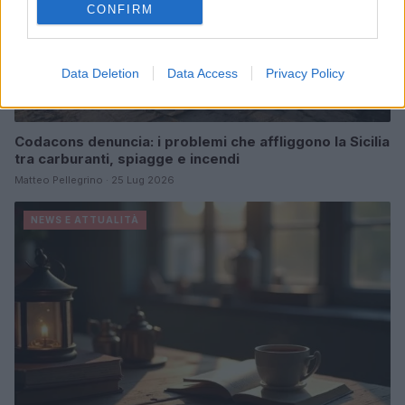
CONFIRM
Data Deletion
Data Access
Privacy Policy
Codacons denuncia: i problemi che affliggono la Sicilia
tra carburanti, spiagge e incendi
Matteo Pellegrino · 25 Lug 2026
NEWS E ATTUALITÀ