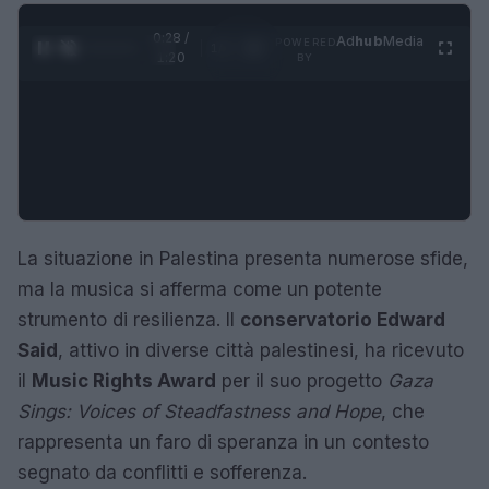
0:28 /
Ad
hub
Media
POWERED
1
/
4
1:20
BY
La situazione in Palestina presenta numerose sfide,
ma la musica si afferma come un potente
strumento di resilienza. Il
conservatorio Edward
Said
, attivo in diverse città palestinesi, ha ricevuto
il
Music Rights Award
per il suo progetto
Gaza
Sings: Voices of Steadfastness and Hope
, che
rappresenta un faro di speranza in un contesto
segnato da conflitti e sofferenza.