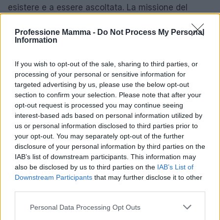
esistere e a essere ascoltata. La missione del
conservatorio va oltre la semplice preservazione
Professione Mamma -
Do Not Process My Personal
delle tradizioni musicali; essa si propone di
Information
alimentare una cultura musicale contemporanea
che affronti le sfide attuali. In questo contesto, la
If you wish to opt-out of the sale, sharing to third parties, or
processing of your personal or sensitive information for
musica si rivela uno strumento fondamentale di
targeted advertising by us, please use the below opt-out
cura, identità e riconoscimento.
section to confirm your selection. Please note that after your
opt-out request is processed you may continue seeing
interest-based ads based on personal information utilized by
us or personal information disclosed to third parties prior to
AUTORE
your opt-out. You may separately opt-out of the further
AiAdhubMedia
disclosure of your personal information by third parties on the
IAB’s list of downstream participants. This information may
also be disclosed by us to third parties on the
IAB’s List of
Downstream Participants
that may further disclose it to other
third parties.
Please note that this website/app uses one or more Google
Personal Data Processing Opt Outs
services and may gather and store information including but