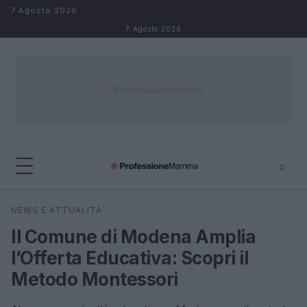
Salta al contenuto
7 Agosto 2026
7 Agosto 2026
⌕
×
⌕
NEWS E ATTUALITÀ
Cerca
Il Comune di Modena Amplia
l’Offerta Educativa: Scopri il
Metodo Montessori