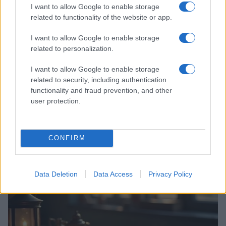
I want to allow Google to enable storage
related to functionality of the website or app.
I want to allow Google to enable storage
related to personalization.
I want to allow Google to enable storage
related to security, including authentication
functionality and fraud prevention, and other
user protection.
Codacons denuncia: i problemi che affliggono la Sicilia
tra carburanti, spiagge e incendi
CONFIRM
Matteo Pellegrino · 25 Lug 2026
NEWS E ATTUALITÀ
Data Deletion
Data Access
Privacy Policy