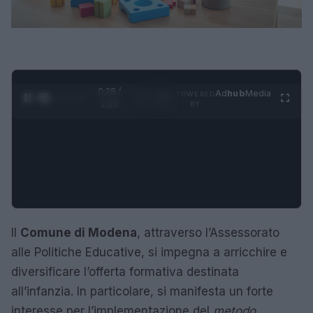
0:29 /
Ad
hub
Media
POWERED
1
/
4
1:23
BY
Il
Comune di Modena
, attraverso l’Assessorato
alle Politiche Educative, si impegna a arricchire e
diversificare l’offerta formativa destinata
all’infanzia. In particolare, si manifesta un forte
interesse per l’implementazione del
metodo