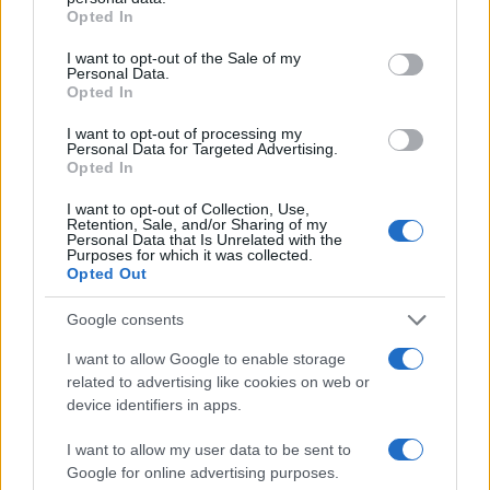
grant or deny consent to Google and its third-party tags to
In questo articolo, si esplorerà come selezionare
Opted In
use your data for below specified purposes in below Google
mobili adatti che combinano
creatività
e
consent section.
I want to opt-out of the Sale of my
Personal Data.
sicurezza
, con alcune proposte dalla collezione
Opted In
BeHome, ideali per accompagnare i bambini in tutte
I want to opt-out of processing my
le fasi della loro crescita.6
Personal Data for Targeted Advertising.
Opted In
I want to opt-out of Collection, Use,
Retention, Sale, and/or Sharing of my
AUTORE
Personal Data that Is Unrelated with the
AiAdhubMedia
Purposes for which it was collected.
Opted Out
Google consents
I want to allow Google to enable storage
related to advertising like cookies on web or
device identifiers in apps.
I want to allow my user data to be sent to
Google for online advertising purposes.