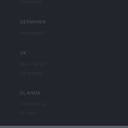
InvestirMag
GERMANIA
Investieren24
UK
News Hub UK
Lgbtq News
OLANDA
Investeren 24
NL Newz