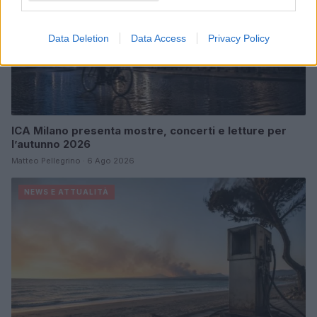
Data Deletion
Data Access
Privacy Policy
ICA Milano presenta mostre, concerti e letture per
l’autunno 2026
Matteo Pellegrino · 6 Ago 2026
NEWS E ATTUALITÀ