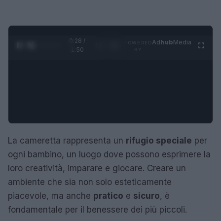
0:29 /
Ad
hub
Media
POWERED
1
/
4
1:50
BY
La cameretta rappresenta un
rifugio speciale
per
ogni bambino, un luogo dove possono esprimere la
loro creatività, imparare e giocare. Creare un
ambiente che sia non solo esteticamente
piacevole, ma anche
pratico
e
sicuro
, è
fondamentale per il benessere dei più piccoli.