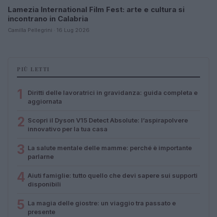
Lamezia International Film Fest: arte e cultura si
incontrano in Calabria
Camilla Pellegrini · 16 Lug 2026
PIÙ LETTI
1
Diritti delle lavoratrici in gravidanza: guida completa e
aggiornata
2
Scopri il Dyson V15 Detect Absolute: l’aspirapolvere
innovativo per la tua casa
3
La salute mentale delle mamme: perché è importante
parlarne
4
Aiuti famiglie: tutto quello che devi sapere sui supporti
disponibili
5
La magia delle giostre: un viaggio tra passato e
presente