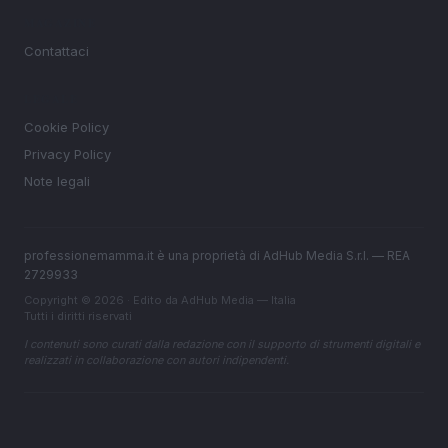
MAGAZINE
Contattaci
LEGALE
Cookie Policy
Privacy Policy
Note legali
professionemamma.it è una proprietà di AdHub Media S.r.l. — REA
2729933
Copyright © 2026 · Edito da AdHub Media — Italia
Tutti i diritti riservati
I contenuti sono curati dalla redazione con il supporto di strumenti digitali e
realizzati in collaborazione con autori indipendenti.