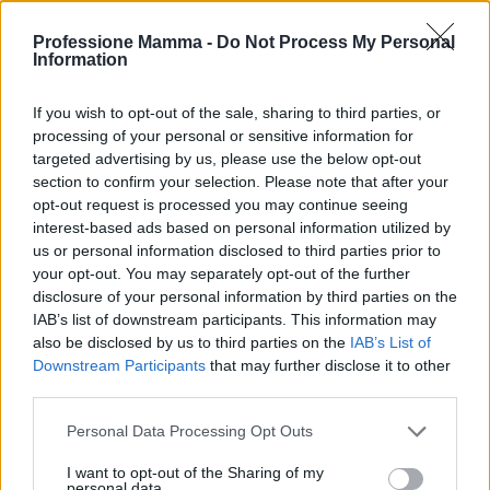
sicurezza
, con alcune proposte dalla collezione
BeHome, ideali per accompagnare i bambini in tutte
Professione Mamma -
Do Not Process My Personal
Information
le fasi della loro crescita.3
If you wish to opt-out of the sale, sharing to third parties, or
Decorazioni e accessori
processing of your personal or sensitive information for
targeted advertising by us, please use the below opt-out
In questo articolo, si esplorerà come selezionare
section to confirm your selection. Please note that after your
mobili adatti che combinano
creatività
e
opt-out request is processed you may continue seeing
sicurezza
, con alcune proposte dalla collezione
interest-based ads based on personal information utilized by
us or personal information disclosed to third parties prior to
BeHome, ideali per accompagnare i bambini in tutte
your opt-out. You may separately opt-out of the further
le fasi della loro crescita.4
disclosure of your personal information by third parties on the
IAB’s list of downstream participants. This information may
In questo articolo, si esplorerà come selezionare
also be disclosed by us to third parties on the
IAB’s List of
mobili adatti che combinano
creatività
e
Downstream Participants
that may further disclose it to other
third parties.
sicurezza
, con alcune proposte dalla collezione
BeHome, ideali per accompagnare i bambini in tutte
Please note that this website/app uses one or more Google
Personal Data Processing Opt Outs
services and may gather and store information including but
le fasi della loro crescita.5
not limited to your visit or usage behaviour. You may click to
I want to opt-out of the Sharing of my
personal data.