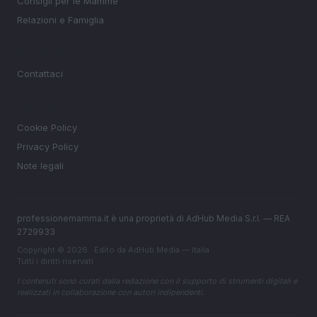
Consigli per le Mamme
Relazioni e Famiglia
MAGAZINE
Contattaci
LEGALE
Cookie Policy
Privacy Policy
Note legali
professionemamma.it è una proprietà di AdHub Media S.r.l. — REA
2729933
Copyright © 2026 · Edito da AdHub Media — Italia
Tutti i diritti riservati
I contenuti sono curati dalla redazione con il supporto di strumenti digitali e
realizzati in collaborazione con autori indipendenti.