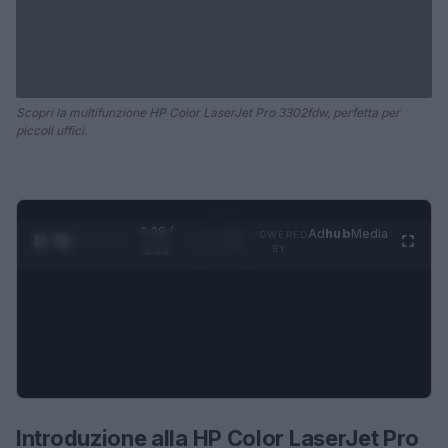
Scopri la multifunzione HP Color LaserJet Pro 3302fdw, perfetta per
piccoli uffici.
0:29 /
Ad
hub
Media
POWERED
1
/
4
1:23
BY
Introduzione alla HP Color LaserJet Pro