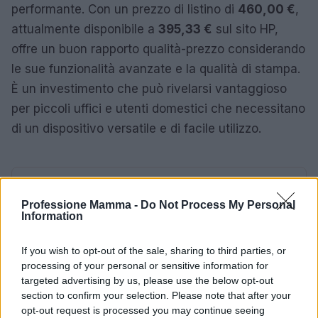
performante. Con un prezzo di listino di
460,00 €
,
attualmente disponibile a
395,33 €
sul sito HP,
offre un buon rapporto qualità-prezzo considerando
le sue funzionalità avanzate e la qualità di stampa.
È un investimento che può rivelarsi vantaggioso
per piccoli uffici e utenti domestici che necessitano
di un dispositivo versatile e di facile utilizzo.
AUTORE
Redazione
Professione Mamma -
Do Not Process My Personal
Information
If you wish to opt-out of the sale, sharing to third parties, or
processing of your personal or sensitive information for
targeted advertising by us, please use the below opt-out
section to confirm your selection. Please note that after your
opt-out request is processed you may continue seeing