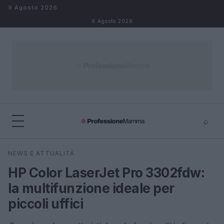
Salta al contenuto
9 Agosto 2026
9 Agosto 2026
⌕
×
⌕
NEWS E ATTUALITÀ
Cerca
HP Color LaserJet Pro 3302fdw:
la multifunzione ideale per
piccoli uffici