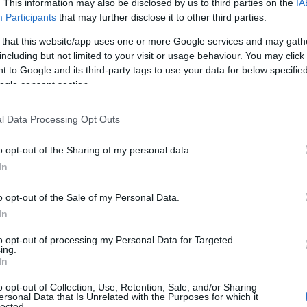
. This information may also be disclosed by us to third parties on the
IA
Participants
that may further disclose it to other third parties.
 that this website/app uses one or more Google services and may gath
including but not limited to your visit or usage behaviour. You may click 
 to Google and its third-party tags to use your data for below specifi
ogle consent section.
l Data Processing Opt Outs
o opt-out of the Sharing of my personal data.
In
cazione
o opt-out of the Sale of my Personal Data.
In
 per affrontare le richieste quotidiane.
to opt-out of processing my Personal Data for Targeted
ing.
gli impegni lavorativi e le esigenze familiari.
In
tività da svolgere non solo chiarisce il percorso,
o opt-out of Collection, Use, Retention, Sale, and/or Sharing
izioni di impegni.
ersonal Data that Is Unrelated with the Purposes for which it
lected.