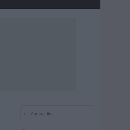
⌕
Cerca