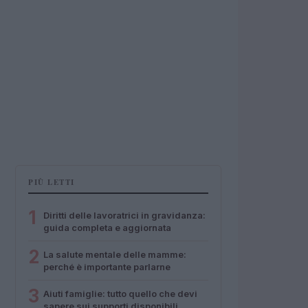
PIÙ LETTI
1
Diritti delle lavoratrici in gravidanza:
guida completa e aggiornata
2
La salute mentale delle mamme:
perché è importante parlarne
3
Aiuti famiglie: tutto quello che devi
sapere sui supporti disponibili