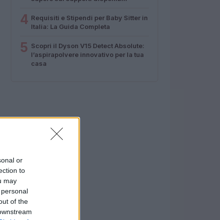
4
Requisiti e Stipendi per Baby Sitter in
Italia: La Guida Completa
5
Scopri il Dyson V15 Detect Absolute:
l’aspirapolvere innovativo per la tua
casa
sonal or
ection to
ou may
 personal
out of the
 downstream