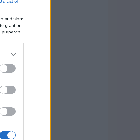
B’s List of
er and store
to grant or
ed purposes