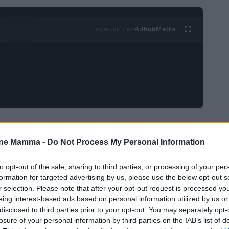
Ad
hub
Media
POWERED BY
ilanciamento tra lavoro e famiglia, un compito
. Questo articolo esplora varie strategie per
one Mamma -
Do Not Process My Personal Information
stress derivante da questa sfida quotidiana.
to opt-out of the sale, sharing to third parties, or processing of your per
formation for targeted advertising by us, please use the below opt-out s
r selection. Please note that after your opt-out request is processed y
eing interest-based ads based on personal information utilized by us or
disclosed to third parties prior to your opt-out. You may separately opt-
losure of your personal information by third parties on the IAB’s list of