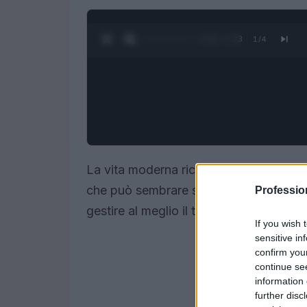
0:25 / 1:23
1
/
4
La vita moderna richiede un costante b
che può sembrare sempre più complesso
Professi
gestire al meglio il tempo e ridurre lo 
If you wish 
sensitive in
confirm you
continue se
information 
further disc