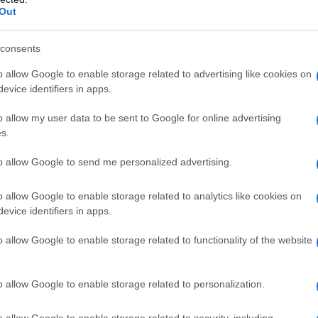
Out
consents
reare un senso di stabilità. Ad esempio,
o allow Google to enable storage related to advertising like cookies on
i bambini e alla pianificazione della giornata
evice identifiers in apps.
esso.
Fissare orari specifici
per il lavoro e per la
o allow my user data to be sent to Google for online advertising
nza sacrificare l’una o l’altra parte.
s.
to allow Google to send me personalized advertising.
o allow Google to enable storage related to analytics like cookies on
r gestire le aspettative di lavoro e di vita
evice identifiers in apps.
bri della famiglia nella discussione degli
o allow Google to enable storage related to functionality of the website
nte collaborativo. È importante informare i
er evitare malintesi e sovraccarichi di lavoro.
o allow Google to enable storage related to personalization.
o allow Google to enable storage related to security, including